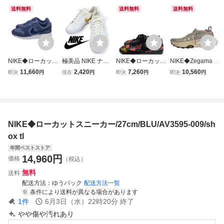
送料無料
送料無料
送料無料
NIKE◆ローカット
極美品 NIKE ナイ
NIKE◆ローカット
NIKE◆Zegama Tr
スニーカー/27cm/
キ AO2810-109 C
スニーカー/27cm/
ail 2/ローカットス
11,660
2,420
7,260
10,560
即決
円
現在
円
即決
円
即決
円
BLU/HV3866-40
OURT ROYALE A
BLK/CI9888-001//
ニーカー/27cm/グ
0//
C コート ロイヤル
レー/FD5190-00
AC ローカット ス
9//
ニーカー 白 ホワ
イト US10 27cm
NIKE◆ローカットスニーカー/27cm/BLU/AV3595-009/sh
ox tl
年間ベストストア
14,960
円
価格
（税込）
無料
送料
配送方法
ゆうパック
配送方法一覧
条件により送料が異なる場合があります
1
件
6月3日（水）22時20分
終了
やや傷や汚れあり