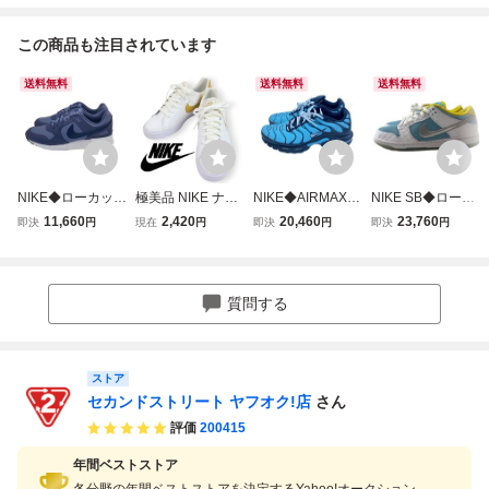
この商品も注目されています
送料無料
送料無料
送料無料
NIKE◆ローカット
極美品 NIKE ナイ
NIKE◆AIRMAX P
NIKE SB◆ローカ
スニーカー/27cm/
キ AO2810-109 C
LUS Aqua&Black
ットスニーカー/2
11,660
2,420
20,460
23,760
即決
円
現在
円
即決
円
即決
円
BLU/HV3866-40
OURT ROYALE A
us10/ローカット
7cm/BLU/DH7687
0//
C コート ロイヤル
スニーカー/27cm/
-400//
AC ローカット ス
BLU/CV8838-40
ニーカー 白 ホワ
0//
質問する
イト US10 27cm
ストア
セカンドストリート ヤフオク!店
さん
評価
200415
年間ベストストア
各分野の年間ベストストアを決定するYahoo!オークション