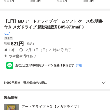
1
1
1
1
現在
円
現在
円
現在
円
現在
円
ムソフト ケース/
オン ゲームソフト
版 ゲームソフト
ムソフト ケー付き
説明書付き メガド
ケース/説明書付き
ケー付き メガドラ
メガドライブ カセ
ライブ カセット M
メガドライブ カセ
イブ カセット ME
ット MEGA DRIV
EGA DRIVE 未検
ット MEGA DRIV
GA DRIVE 未検品
E 未検品 J04-196
【1円】MD アートアライブ ゲームソフト ケース/説明書
品 K07-062ek/F3
E 未検品 J04-195
J04-197ek/F3
ek/F3
ek/F3
付き メガドライブ 起動確認済 B05-973rm/F3
セガ
ストア
621
円
現在
（税込）
10
件
12月21日（日）21時43分
終了
やや傷や汚れあり
あなただけの特別なクーポンを受け取れます
詳細
5,000円相当、落札価格がお得に
製品情報
アートアライブ MD 【メガドライブ】