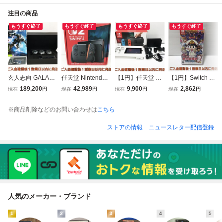
注目の商品
もうすぐ終了
もうすぐ終了
もうすぐ終了
もうすぐ終了
玄人志向 GALAKU
任天堂 Nintendo S
【1円】任天堂 Ni
【1円】Switch 桃
RO GAMING GEF
witch2 本体 セッ
ntendo Switch 本
太郎電鉄 ~昭和 平
189,200
42,989
9,900
2,862
現在
円
現在
円
現在
円
現在
円
ORCE RTX 5080
ト 日本語・国内専
体 セット ネオン
成 令和も定番! ~
グラフィックボー
用 初期化/動作確
ブルー/ネオンレッ
ゲームソフト スィ
※商品削除などのお問い合わせは
こちら
ド 16GB 動作確認
認済 ニンテンドー
ド スイッチ 初期
ッチ 1A0224-149
済 G10-001tm/G4
スイッチ2 G08-00
化/動作確認済 Joy
am/F8
ストアの情報
ニュースレター配信登録
1kk/G4
-Con欠品 L01-438
su/G4
人気のメーカー・ブランド
1
2
3
4
5