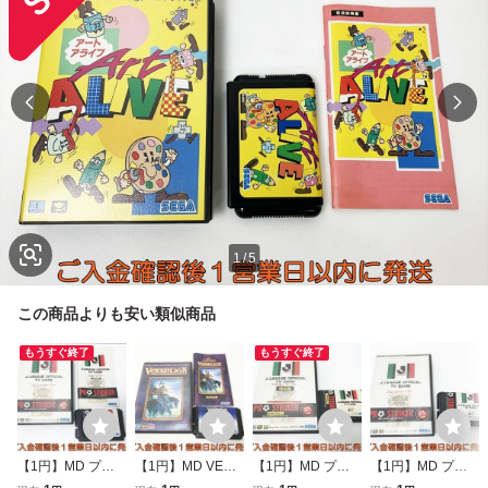
1
/
5
この商品よりも安い類似商品
もうすぐ終了
もうすぐ終了
【1円】MD プロ
【1円】MD VERM
【1円】MD プロ
【1円】MD プロ
ストライカー ゲー
ILION ヴァーミリ
ストライカー 完全
ストライカー ゲー