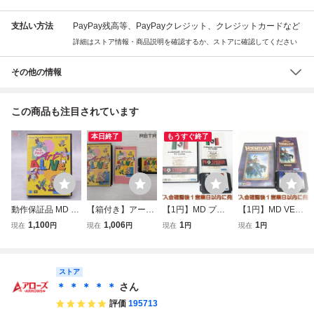
支払い方法
PayPay残高等、PayPayクレジット、クレジットカードなど
詳細はストア情報・商品説明を確認するか、ストアに確認してください
その他の情報
この商品も注目されています
本日終了
もうすぐ終了
動作保証品 MD メ
【箱付き】アート
【1円】MD プロ
【1円】MD VERM
ガドライブ アート
アライブ メガドラ
ストライカー ゲー
ILION ヴァーミリ
1,100
1,006
1
1
現在
円
現在
円
現在
円
現在
円
アライブ 箱説付
イブ MD
ムソフト ケース/
オン ゲームソフト
【10
説明書付き メガド
ケース/説明書付き
ライブ カセット M
メガドライブ カセ
ストア
EGA DRIVE 未検
ット MEGA DRIV
品 K07-062ek/F3
E 未検品 J04-195
＊ ＊ ＊ ＊ ＊
さん
ek/F3
評価
195713