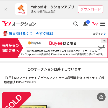
i
毎日引けるくじ 今すぐ挑戦
ログイン
このオークションは終了しています
【1円】MD アートアライブ ゲームソフト ケース/説明書付き メガドライブ 起
動確認済 B05-973rm/F3