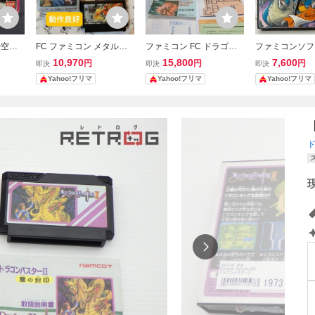
時空要
FC ファミコン メタルフ
ファミコン FC ドラゴン
ファミコンソフ
 ハガキ
レームサイバスター
ウォーズ 箱説明書付 地図
ゴンクエスト 
10,970
15,800
7,600
円
円
円
即決
即決
即決
ハガキ ケムコ 起動確認
明書付き）
Yahoo!フリマ
Yahoo!フリマ
Yahoo!フリマ
端子清掃済