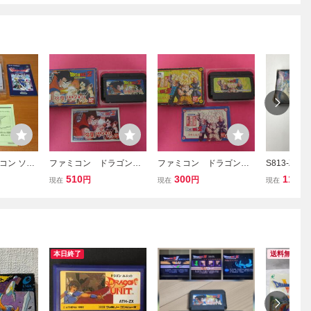
コン ソフ
ファミコン ドラゴンボ
ファミコン ドラゴンボ
S813-Z25
トI・II
ールZ 強襲サイヤ人
ールZⅢ 烈戦人造人間
クス FC 
510
300
110
円
円
円
現在
現在
現在
箱 説明書付属
箱 説明書付属
ト 初代 ド
ト ファミコ
ム 当時物 
付き ND
本日終了
送料無料