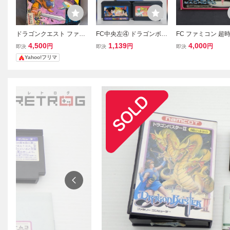
ドラゴンクエスト ファミ
FC中央左④ ドラゴンボー
FC ファミコン 超
コン FC エニックス 箱付
ル3 悟空伝 強襲サイヤ人
塞マクロス ソフト
4,500
1,139
4,000
円
円
円
即決
即決
即決
き
ドラゴンボール ファミコ
箱説付 (08068米
Yahoo!フリマ
ン ソフト