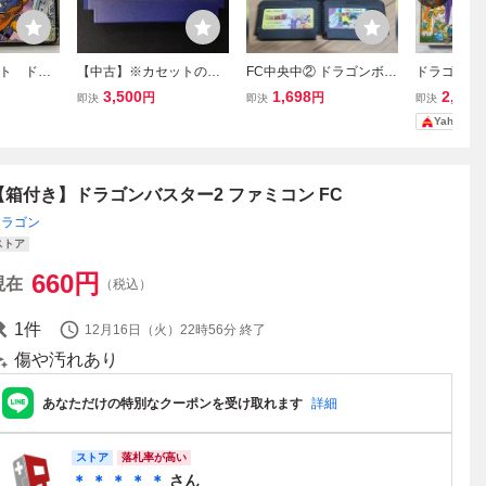
ト ドラ
【中古】※カセットのみ
FC中央中② ドラゴンボー
ドラゴンクエ
（箱、説
FC ファミコン DRAGON
ルZ サイヤ人絶滅計画 強
の花嫁 ス
3,500
1,698
2,980
円
円
即決
即決
即決
UNIT ドラゴンユニット
襲サイヤ人 激神フリーザ
ン ソフト 
Yahoo!
ファミコン
【箱付き】ドラゴンバスター2 ファミコン FC
ドラゴン
ストア
660
円
現在
（税込）
1
件
12月16日（火）22時56分
終了
傷や汚れあり
あなただけの特別なクーポンを受け取れます
詳細
ストア
落札率が高い
＊ ＊ ＊ ＊ ＊
さん