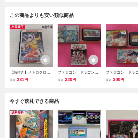
この商品よりも安い類似商品
本日終了
【箱付き】メトロクロス
ファミコン ドラゴンク
ファミコン ドラ
ファミコン FC
エストⅣ 箱 説明書付
ール３ 悟空伝 箱
231
320
300
円
円
円
現在
現在
現在
属
書付属
今すぐ落札できる商品
送料無料