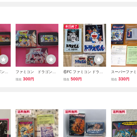
本日終了
ゴンボ
ファミコン ドラゴンボ
⑥FC ファミコン ドラえ
スーパーファミ
 説明
ールZⅡ 激神フリーザ
もん ハドソン HUDSON
ト ドラゴンクエス
300
500
330
円
円
円
現在
現在
現在
箱 説明書付属
SOFT 箱 プラケース付き
SFC 箱付き
レトロゲーム
送料無料
送料無料
送料無料