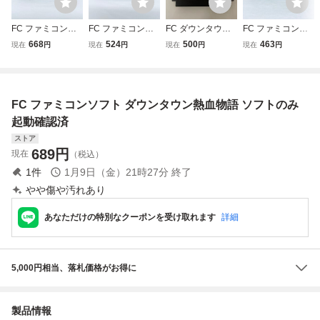
FC ファミコンソ
FC ファミコンソ
FC ダウンタウン
FC ファミコンソ
フト ダウンタウン
フト ダウンタウン
熱血物語 ソフトの
フト ダウンタウン
668
524
500
463
現在
円
現在
円
現在
円
現在
円
熱血物語 ソフトの
熱血物語 ソフトの
み 中古品
熱血行進曲 それ
み 起動確認済
み 起動確認済
ゆけ大運動会 ソフ
トのみ 起動確認済
FC ファミコンソフト ダウンタウン熱血物語 ソフトのみ
起動確認済
ストア
689
円
現在
（税込）
1
件
1月9日（金）21時27分
終了
やや傷や汚れあり
あなただけの特別なクーポンを受け取れます
詳細
5,000円相当、落札価格がお得に
製品情報