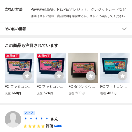
支払い方法
PayPay残高等、PayPayクレジット、クレジットカードなど
詳細はストア情報・商品説明を確認するか、ストアに確認してください
その他の情報
この商品も注目されています
本日終了
本日終了
FC ファミコンソ
FC ファミコンソ
FC ダウンタウン
FC ファミコンソ
フト ダウンタウン
フト ダウンタウン
熱血物語 ソフトの
フト ダウンタウン
668
524
500
463
現在
円
現在
円
現在
円
現在
円
熱血物語 ソフトの
熱血物語 ソフトの
み 中古品
熱血行進曲 それ
み 起動確認済
み 起動確認済
ゆけ大運動会 ソフ
トのみ 起動確認済
ストア
＊ ＊ ＊ ＊ ＊
さん
評価
6406