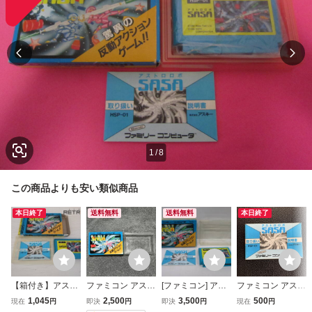
1
/
8
この商品よりも安い類似商品
本日終了
送料無料
送料無料
本日終了
【箱付き】アスト
ファミコン アスト
[ファミコン] アス
ファミコン アスト
ロロボ・ササ ファ
ロロボSASA 箱の
トロロボSASA
ロロボ SASA 取扱
1,045
2,500
3,500
500
現在
円
即決
円
即決
円
現在
円
ミコン FC
み
[箱・説明書付き]
説明書 アスキー