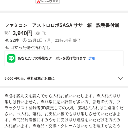
Yahoo!フリマ
№ 10120
(ソフト無・説明書
のみ) ファミリー
コンピュータ 全2
2ページ FC 1985
ファミコン アストロロボSASA ササ 箱 説明書付属
3,940
円
現在
（税0円）
22
件
12月1日（月）21時54分
終了
目立った傷や汚れなし
あなただけの特別なクーポンを受け取れます
詳細
5,000円相当、落札価格がお得に
※必ず説明文を読んでから入札お願いいたします。※入札の取り
消しは行いません。※非常に悪い評価が多い方、新規IDの方、ブ
ラックリスト登録者(ID変更しての入札、落札)の入札はご遠慮くだ
さい。⇒入札、落札、お支払い後でも取り消しさせていただきま
す。※商品到着後にすみやかに受け取り連絡をいただける方のみ
入札願います。※返品・交換・クレームはいかなる理由があろう