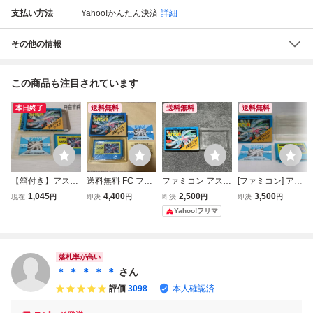
支払い方法
Yahoo!かんたん決済
詳細
その他の情報
この商品も注目されています
本日終了
送料無料
送料無料
送料無料
【箱付き】アスト
送料無料 FC ファ
ファミコン アスト
[ファミコン] アス
ロロボ・ササ ファ
ミコン アストロロ
ロロボSASA 箱の
トロロボSASA
1,045
4,400
2,500
3,500
現在
円
即決
円
即決
円
即決
円
ミコン FC
ボSASA 箱 説明書
み
[箱・説明書付き]
Yahoo!フリマ
等付 アストロロボ
№ 10120
ササ FCソフト FA
MICON FAMILY C
OMPUTER ファミ
落札率が高い
リーコンピュータ
＊ ＊ ＊ ＊ ＊
さん
評価
3098
本人確認済