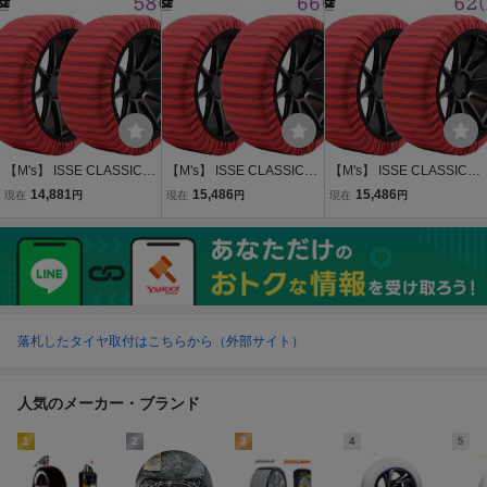
チェーン 2P パーツ 部品
チェーン 2P パーツ 部品
チェーン 2P パーツ 部品
用品 イッセ クラシック タ
用品 イッセ クラシック タ
用品 イッセ クラシック タ
イプ2 TYPEII
イプ2 TYPEII
イプ2 TYPEII
【M's】 ISSE CLASSIC T
【M's】 ISSE CLASSIC T
【M's】 ISSE CLASSIC T
YPE2 スノーソックス 58
YPE2 スノーソックス 66
YPE2 スノーソックス 62
14,881
15,486
15,486
現在
円
現在
円
現在
円
(S) 14インチ 布製 タイヤ
(L) 19インチ 布製 タイヤ
(M) 17インチ 布製 タイヤ
チェーン 2P パーツ 部品
チェーン 2P パーツ 部品
チェーン 2P パーツ 部品
用品 イッセ クラシック タ
用品 イッセ クラシック タ
用品 イッセ クラシック タ
イプ2 TYPEII
イプ2 TYPEII
イプ2 TYPEII
落札したタイヤ取付はこちらから（外部サイト）
人気のメーカー・ブランド
1
2
3
4
5