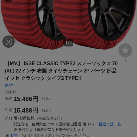
1
/
7
1
【M's】 ISSE CLASSIC TYPE2 スノーソックス 70
(XL) 22インチ 布製 タイヤチェーン 2P パーツ 部品
イッセ クラシック タイプ2 TYPEII
ISSE
ストア
15,486
円
現在
（税込）
15,488
円
即決
（税込）
落札者負担
送料
（商品説明参照）
配送方法
佐川急便/ヤマト運輸/福山通運 他（1650）
配送方法一覧
条件により送料が異なる場合があります
0
件
8月13日（木）9時33分
終了予定