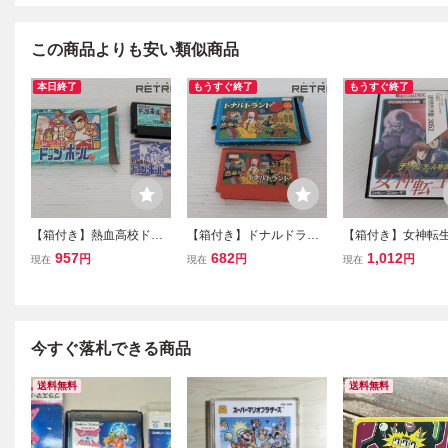
この商品よりも安い類似商品
本日終了
もうすぐ終了
もうすぐ終了
【箱付き】熱血高校ドッ
【箱付き】ドナルドラン
【箱付き】女神転生
ジボール部 ファミコン F
ド ファミコン FC
ミコン FC
957
682
1,012
円
円
円
現在
現在
現在
C
今すぐ落札できる商品
送料無料
送料無料