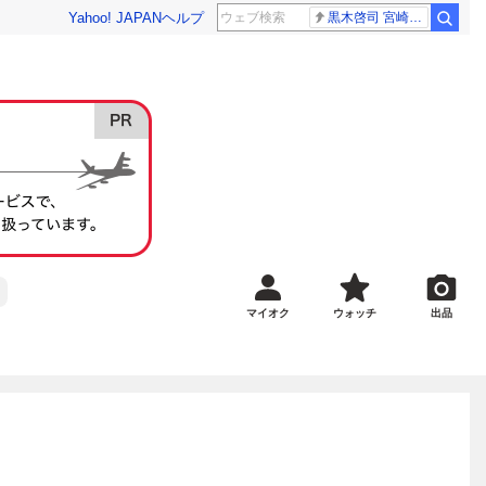
Yahoo! JAPAN
ヘルプ
黒木啓司 宮崎麗果
マイオク
ウォッチ
出品