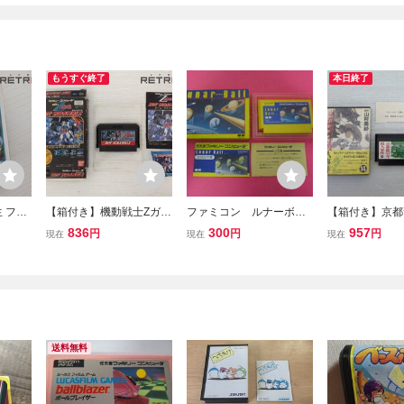
もうすぐ終了
本日終了
 ファ
【箱付き】機動戦士Zガン
ファミコン ルナーボー
【箱付き】京都
ダムホットスクランブル
ル 箱 説明書付属
人事件 ファミコ
836
300
957
円
円
円
現在
現在
現在
ファミコン FC
送料無料