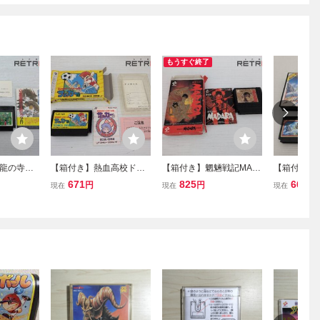
もうすぐ終了
龍の寺殺
【箱付き】熱血高校ドッ
【箱付き】魍魎戦記MAD
【箱付き】
ン FC
ジボール部サッカー編 フ
ARA ファミコン FC
ファミコン 
671
825
660
円
円
円
現在
現在
現在
ァミコン FC