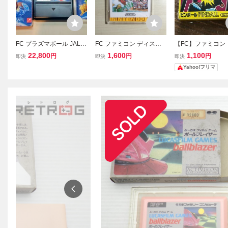
FC プラズマボール JALE
FC ファミコン ディスク
【FC】ファミコン
CO 箱説付 ファミコン
システム ディスクカード
ール 【箱付き/説明
22,800
1,600
1,100
円
円
円
即決
即決
即決
/ スーパーマリオブラザー
き/起動確認済み】
Yahoo!フリマ
ズ / バレーボール
ト ソフト 昭和レト