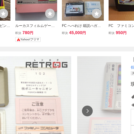
 ピンボ
ルーカスフィルムゲーム
FC へべれけ 箱説ハガキ
FC ファミコ
書付
ボールブレイザー ファミ
ファミコン 激レア コレク
ったって!！ベ
780
45,000
950
円
円
円
即決
即決
即決
カセッ
コン FC ソフトのみ
ション 箱良品・ソフト美
ル 2
Yahoo!フリマ
ロ
品