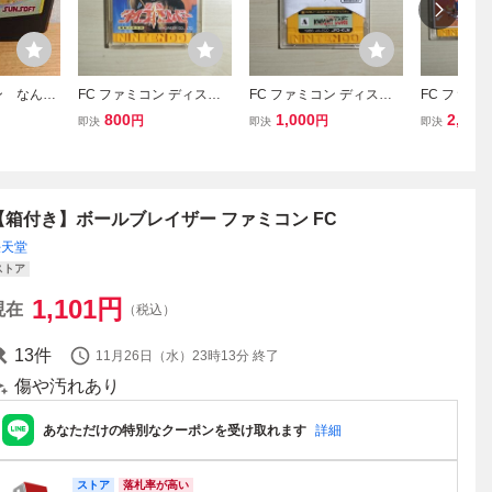
ン なんて
FC ファミコン ディスク
FC ファミコン ディスク
FC ファミ
ースボー
システム ディスクカード
システム ディスクカード
システム 
800
1,000
2,500
円
円
即決
即決
即決
/ 聖剣サイコカリバー
/ ナイト・ロアー 魔城の
/ 迷宮寺院
狼男
【箱付き】ボールブレイザー ファミコン FC
任天堂
ストア
1,101
円
現在
（税込）
13
件
11月26日（水）23時13分
終了
傷や汚れあり
あなただけの特別なクーポンを受け取れます
詳細
ストア
落札率が高い