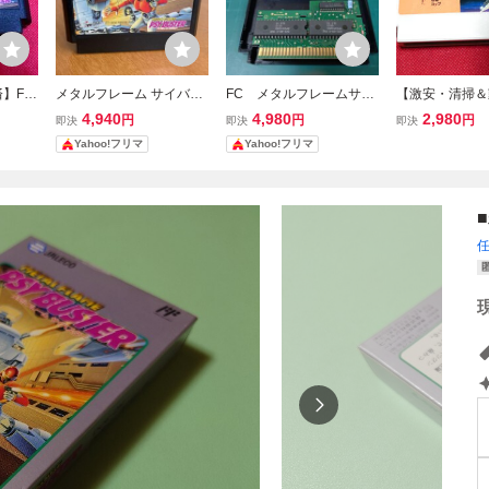
】FC
メタルフレーム サイバス
FC メタルフレームサイ
【激安・清掃＆
ルフレ
ター ファミコンソフト ソ
バスター 正規品 ファミ
済】FC ファ
4,940
4,980
2,980
円
円
円
即決
即決
即決
』 コ
フトのみ FC1923
コン ファミコンソフト
COP サイゾウ
Yahoo!フリマ
Yahoo!フリマ
必見・
ター・マニア必
めて・大量