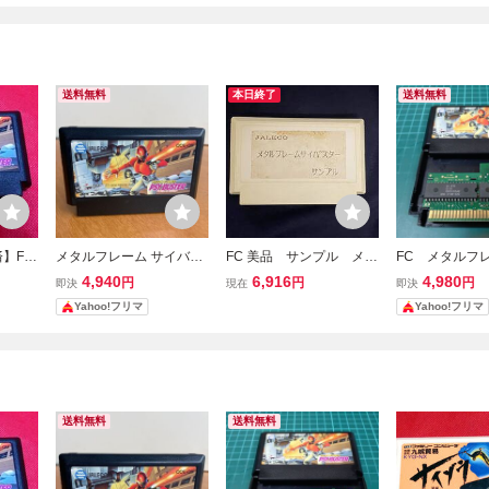
送料無料
本日終了
送料無料
】FC
メタルフレーム サイバス
FC 美品 サンプル メタ
FC メタルフ
ルフレ
ター ファミコンソフト ソ
ルフレームサイバスタ
バスター 正規
4,940
6,916
4,980
円
円
円
即決
現在
即決
』 コ
フトのみ FC1923
ー
コン ファミコ
Yahoo!フリマ
Yahoo!フリマ
必見・
送料無料
送料無料