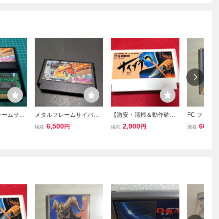
レームサイ
メタルフレームサイバス
【激安・清掃＆動作確認
FC ファミ
品 ファミ
ター ファミコンソフト ソ
済】FC ファミコン『忍者
システム 
6,500
2,900
600
円
円
円
現在
現在
現在
ンソフト
フトのみ FC ファミコン
COP サイゾウ』 コレク
/ 聖剣サイ
ター・マニア必見・まと
めて・大量