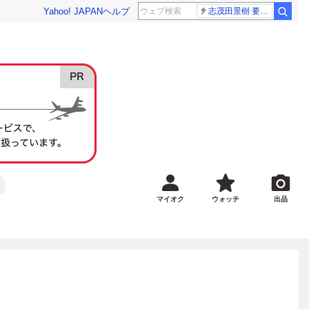
Yahoo! JAPAN
ヘルプ
志茂田景樹 要介護5
マイオク
ウォッチ
出品