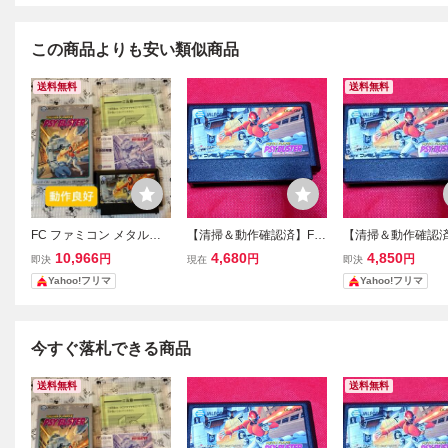
この商品よりも安い類似商品
送料無料
送料無料
FC ファミコン メタルフ
【清掃＆動作確認済】FC
【清掃＆動作確認済
レームサイバスター
ファミコン『メタルフレ
ファミコン『メタ
10,966
4,680
4,850
円
円
円
即決
現在
即決
ーム サイバスター』 コ
ーム サイバスター
Yahoo!フリマ
Yahoo!フリマ
レクター・マニア必見・
レクター・マニア
まとめて・大量
まとめて・大量
今すぐ落札できる商品
送料無料
送料無料