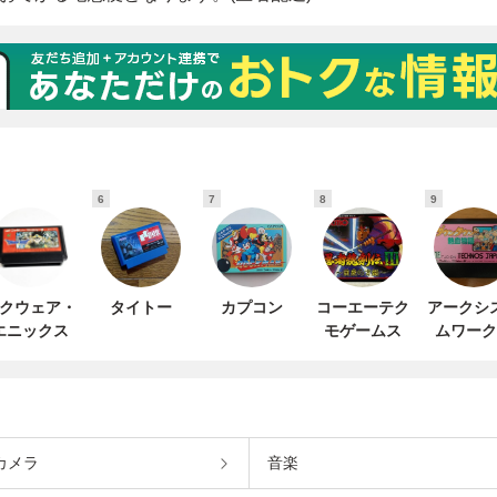
6
7
8
9
クウェア・
タイトー
カプコン
コーエーテク
アークシ
エニックス
モゲームス
ムワーク
カメラ
音楽