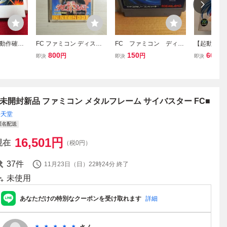
動作確認
FC ファミコン ディスク
FC ファミコン ディー
【起動確認済
ミコン『忍者
システム ディスクカード
ヴァ kmg
スレイダー
800
150
60,00
円
円
即決
即決
即決
』 コレク
/ 聖剣サイコカリバー
説明書付 激
見・まと
ン アドベン
究所
■未開封新品 ファミコン メタルフレーム サイバスター FC■
任天堂
匿名配送
16,501
円
現在
（税0円）
37
件
11月23日（日）22時24分
終了
未使用
あなただけの特別なクーポンを受け取れます
詳細