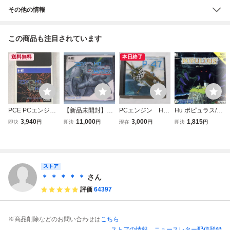
その他の情報
この商品も注目されています
送料無料
本日終了
PCE PCエンジン
【新品未開封】N
PCエンジン Hu
Hu ポピュラス/PC
Huカード サイコ
EC PCエンジン サ
カード P-47
エンジン
3,940
11,000
3,000
1,815
即決
円
即決
円
現在
円
即決
円
チェイサー
イコチェイサー P
SYCHO CHASER
Naxat Soft
ストア
＊ ＊ ＊ ＊ ＊
さん
評価
64397
※商品削除などのお問い合わせは
こちら
ストアの情報
ニュースレター配信登録