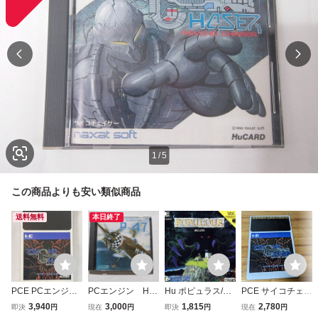
1
/
5
この商品よりも安い類似商品
送料無料
本日終了
PCE PCエンジン
PCエンジン Hu
Hu ポピュラス/PC
PCE サイコチェイ
Huカード サイコ
カード P-47
エンジン
サー Huカードの
3,940
3,000
1,815
2,780
即決
円
現在
円
即決
円
現在
円
チェイサー
み レトロフリー