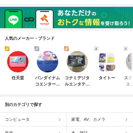
人気のメーカー・ブランド
1
2
3
4
5
任天堂
バンダイナム
コナミデジタ
タイトー
スク
コエンターテ
ルエンタテイ
エ
インメント
ンメント
別のカテゴリで探す
コンピュータ
家電、AV、カメラ