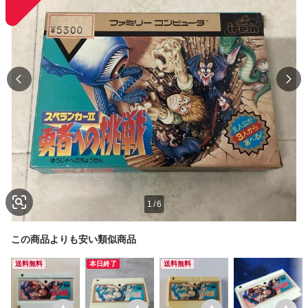
1
/
6
この商品よりも安い類似商品
送料無料
本日終了
送料無料