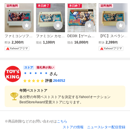
送料無料
本日終了
本日終了
送料無料
ファミコンソフト
ファミコン カセッ
DE08t【ゲーム】
【FC】スペランカ
スペランカーII 勇
ト スペランカーII
FC ファミコン ス
ー2 勇者への挑戦
2,300
1,100
16,000
2,399
即決
円
現在
円
現在
円
即決
円
者への挑戦 IREM
勇者への挑戦 内部
ペランカーII 勇者
ファミコン 動作確
Yahoo!フリマ
Yahoo!フリマ
アイレム スペラン
電池消耗によるセ
への挑戦 アイレム
認済み
カー2
ーブ未保証 ジャン
Irem 箱説付
ク
ストア
落札率が高い
＊ ＊ ＊ ＊ ＊
さん
評価
264052
年間ベストストア
各分野の年間ベストストアを決定するYahoo!オークション
BestStoreAward受賞ストアになります。
※商品削除などのお問い合わせは
こちら
ストアの情報
ニュースレター配信登録