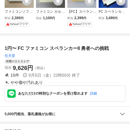
ファミコンソフト
ファミコン カセッ
【FC】スペランカ
FC スペランカー
スペランカーII 勇
ト スペランカーII
ー2 勇者への挑戦
Ⅱ 勇者への挑戦
2,300
1,100
2,399
3,490
即決
円
現在
円
即決
円
即決
円
者への挑戦 IREM
勇者への挑戦 内部
ファミコン 動作確
カセットのみ フ
Yahoo!フリマ
Yahoo!フリマ
アイレム スペラン
電池消耗によるセ
認済み
ァミコンソフト
カー2
ーブ未保証 ジャン
ファミリーコンピ
ク
ュータ
1円〜 FC ファミコン スペランカーII 勇者への挑戦
任天堂
年間ベストストア
9,626
円
現在
（税込）
15
件
9月5日（金）22時50分
終了
やや傷や汚れあり
あなただけの特別なクーポンを受け取れます
詳細
5,000円相当、落札価格がお得に