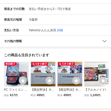
発送までの日数
支払い手続きから3～7日で発送
発送元の地域
大阪府
支払い方法
Yahoo!かんたん決済
詳細
その他の情報
この商品も注目されています
本日終了
もうすぐ終了
もうすぐ終了
FC ファミコン 爆
【限定即決】大爆
【限定即決】大爆
【アルカノイドII
笑 人生劇場３ ソ
笑 人生劇場 TAiTO
笑 人生劇場 ドキ
（ARKANOID II -
617
499
499
1,100
現在
円
即決
円
即決
円
現在
円
フト 箱説付 起動
タイトー SHVC‐G
ドキ青春編 TAiTO
Revenge of DO
確認済
H SF.654 スーパ
タイトー SHVC‐G
H）】FC ファミコ
ーファミコン ゲー
8 SF.655 スーパー
ン タイトー コン