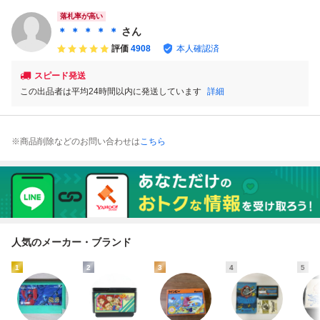
ムボーイ レア レ
ファミコン ゲーム
トローラー付き 箱
トロ
ボーイ レア レト
説あり レトロゲー
落札率が高い
ロ
ム /A87-593
＊ ＊ ＊ ＊ ＊
さん
評価
4908
本人確認済
スピード発送
この出品者は平均24時間以内に発送しています
詳細
※商品削除などのお問い合わせは
こちら
人気のメーカー・ブランド
1
2
3
4
5