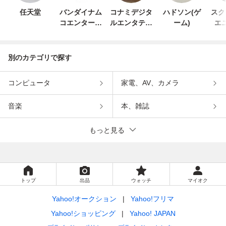
任天堂
バンダイナム
コナミデジタ
ハドソン(ゲ
スク
コエンターテ
ルエンタテイ
ーム)
エ
インメント
ンメント
別のカテゴリで探す
コンピュータ
家電、AV、カメラ
音楽
本、雑誌
もっと見る
トップ
出品
ウォッチ
マイオク
Yahoo!オークション
Yahoo!フリマ
Yahoo!ショッピング
Yahoo! JAPAN