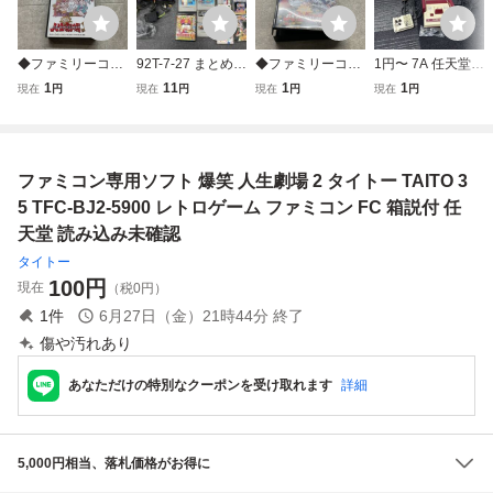
◆ファミリーコン
92T-7-27 まとめ
◆ファミリーコン
1円〜 7A 任天堂
ピューター/ファミ
レトロゲーム 任天
ピューター/ファミ
ファミリーコンピ
1
11
1
1
現在
円
現在
円
現在
円
現在
円
コン/FC 爆笑!!人生
堂 ストリートファ
コン/FC 爆笑!!人生
ュータ HVC-001
劇場2 ソフト
イター2 ゴーゴー
劇場3 ソフト
Nintendo レトロ
アックマン スーパ
ゲーム機 ファミコ
ーファミコン その
ン FC 箱付 付属品
ファミコン専用ソフト 爆笑 人生劇場 2 タイトー TAITO 3
他 一部箱付き 未
コレクション 動作
検品
未確認 82
5 TFC-BJ2-5900 レトロゲーム ファミコン FC 箱説付 任
天堂 読み込み未確認
タイトー
100
円
現在
（税0円）
1
件
6月27日（金）21時44分
終了
傷や汚れあり
あなただけの特別なクーポンを受け取れます
詳細
5,000円相当、落札価格がお得に