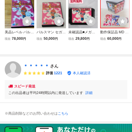
送料無料
美品レベル パルス
パルスマン セガ
未確認品■メガド
動作保証品 MD メ
マン 正規品 箱
メガドライブ ゲー
ライブ パルスマ
ガドライブ PULS
78,000
50,000
29,800
60,000
現在
円
現在
円
現在
円
現在
円
説あり レトロフ
ムフリーク 箱・説
ン ソフト
EMAN パルスマン
リークにて初期動
明書付き 動作確認
SEGA セガ・エン
作確認済み メガド
済 ☆1599
タープライゼス 箱
ライブ MD
説付【10
＊ ＊ ＊ ＊ ＊
さん
評価
1221
本人確認済
スピード発送
この出品者は平均24時間以内に発送しています
詳細
※商品削除などのお問い合わせは
こちら