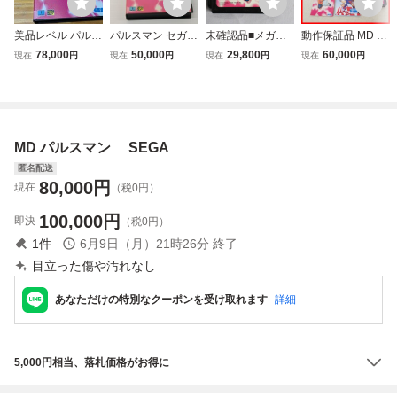
美品レベル パルス
パルスマン セガ
未確認品■メガド
動作保証品 MD メ
マン 正規品 箱
メガドライブ ゲー
ライブ パルスマ
ガドライブ PULS
78,000
50,000
29,800
60,000
現在
円
現在
円
現在
円
現在
円
説あり レトロフ
ムフリーク 箱・説
ン ソフト
EMAN パルスマン
リークにて初期動
明書付き 動作確認
SEGA セガ・エン
作確認済み メガド
済 ☆1599
タープライゼス 箱
ライブ MD
説付【10
MD パルスマン SEGA
匿名配送
80,000
円
現在
（税0円）
100,000
円
即決
（税0円）
1
件
6月9日（月）21時26分
終了
目立った傷や汚れなし
あなただけの特別なクーポンを受け取れます
詳細
5,000円相当、落札価格がお得に