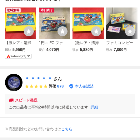
送料無料
本日終了
【激レア・清掃＆
1円～ FC ファミ
【激レア・清掃＆
ファミコン ピーパ
動作確認済】FC
コン ピーパータイ
動作確認済】FC
ータイム 外箱 取
5,950
4,070
5,880
7,800
即決
円
現在
円
現在
円
現在
円
ファミコン『ピー
ム
ファミコン『ピー
説あり 箱破れあり
Yahoo!フリマ
パータイム（PEE
パータイム（PEE
(08018米
PAR TIME）』
PAR TIME）』
コレクター・マニ
コレクター・マニ
ア必見・まとめ
ア必見・まとめ
＊ ＊ ＊ ＊ ＊
さん
て・大量
て・大量
評価
878
本人確認済
スピード発送
この出品者は平均24時間以内に発送しています
詳細
※商品削除などのお問い合わせは
こちら