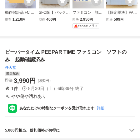
動作保証品 FC フ
SFC版【 パックイ
ファミコン 説明
【限定即決】PAC-
ァミコン ピーパー
ンタイム PAC IN T
書 ピーパータイ
IN-TIME パック イ
1,210
400
2,950
599
現在
円
現在
円
即決
円
即決
円
タイム【PP
IME 】起動確認済
ム
ン タイム naamco
Yahoo!フリマ
み★スーパーファ
t ナムコ SHVC‐AP
ミコンソフト カセ
TJ SF.595 スーパ
ット
ーファミコン レア
レトロ 起動画面あ
ピーパータイム PEEPAR TIME ファミコン ソフトの
り
み 起動確認済み
任天堂
匿名配送
3,990
円
即決
（税0円）
1
件
8月30日（土）6時39分
終了
やや傷や汚れあり
あなただけの特別なクーポンを受け取れます
詳細
5,000円相当、落札価格がお得に