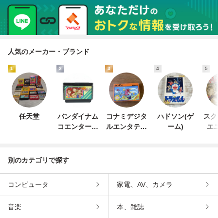
人気のメーカー・ブランド
1
2
3
4
5
任天堂
バンダイナム
コナミデジタ
ハドソン(ゲ
スク
コエンターテ
ルエンタテイ
ーム)
エ
インメント
ンメント
別のカテゴリで探す
コンピュータ
家電、AV、カメラ
音楽
本、雑誌