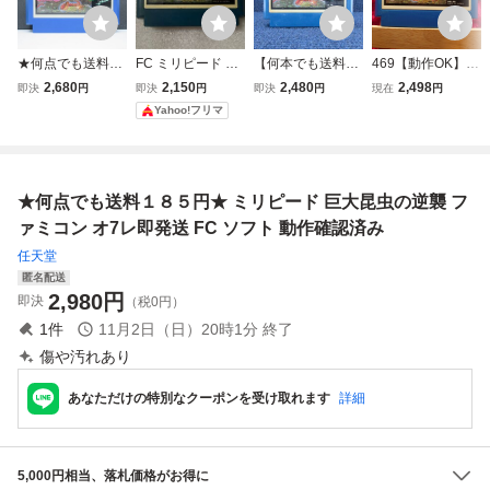
★何点でも送料１
FC ミリピード 巨
【何本でも送料23
469【動作OK】
８５円★ ミリピー
大昆虫の逆襲 ファ
0円！出品多数】
ミリピード 巨大昆
2,680
2,150
2,480
2,498
即決
円
即決
円
即決
円
現在
円
ド 巨大昆虫の逆襲
ミコン ソフトのみ
ミリピード 巨大昆
虫の逆襲 ファミコ
Yahoo!フリマ
ファミコン タ7レ
Milli-Pede ATARI
虫の逆襲 ファミコ
ンソフト ATARI フ
即発送 FC ソフト
ン FC ソフト 霜3
ァミコン FC カセ
動作確認済み
レ 動作確認済み
ット ゲーム 箱説
ナシ 裸ソフト
★何点でも送料１８５円★ ミリピード 巨大昆虫の逆襲 フ
ァミコン オ7レ即発送 FC ソフト 動作確認済み
任天堂
匿名配送
2,980
円
即決
（税0円）
1
件
11月2日（日）20時1分
終了
傷や汚れあり
あなただけの特別なクーポンを受け取れます
詳細
5,000円相当、落札価格がお得に