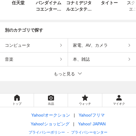
任天堂
バンダイナム
コナミデジタ
タイトー
スク
コエンターテ
ルエンタテイ
エ
インメント
ンメント
別のカテゴリで探す
コンピュータ
家電、AV、カメラ
音楽
本、雑誌
もっと見る
トップ
出品
ウォッチ
マイオク
Yahoo!オークション
Yahoo!フリマ
Yahoo!ショッピング
Yahoo! JAPAN
プライバシーポリシー
プライバシーセンター