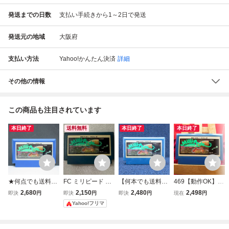
発送までの日数
支払い手続きから1～2日で発送
発送元の地域
大阪府
支払い方法
Yahoo!かんたん決済
詳細
その他の情報
この商品も注目されています
本日終了
送料無料
本日終了
本日終了
★何点でも送料１
FC ミリピード 巨
【何本でも送料23
469【動作OK】
８５円★ ミリピー
大昆虫の逆襲 ファ
0円！出品多数】
ミリピード 巨大昆
2,680
2,150
2,480
2,498
即決
円
即決
円
即決
円
現在
円
ド 巨大昆虫の逆襲
ミコン ソフトのみ
ミリピード 巨大昆
虫の逆襲 ファミコ
Yahoo!フリマ
ファミコン タ7レ
Milli-Pede ATARI
虫の逆襲 ファミコ
ンソフト ATARI フ
即発送 FC ソフト
ン FC ソフト 霜3
ァミコン FC カセ
動作確認済み
レ 動作確認済み
ット ゲーム 箱説