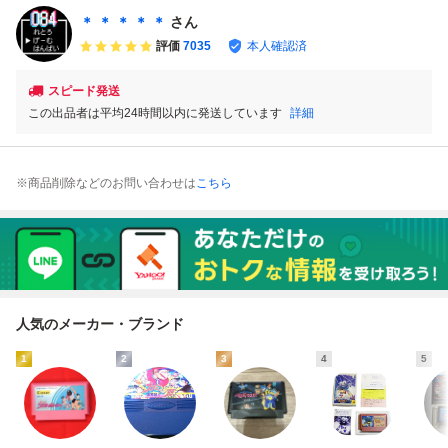
ナシ 裸ソフト
＊ ＊ ＊ ＊ ＊
さん
評価
7035
本人確認済
スピード発送
この出品者は平均24時間以内に発送しています
詳細
※商品削除などのお問い合わせは
こちら
人気のメーカー・ブランド
1
2
3
4
5