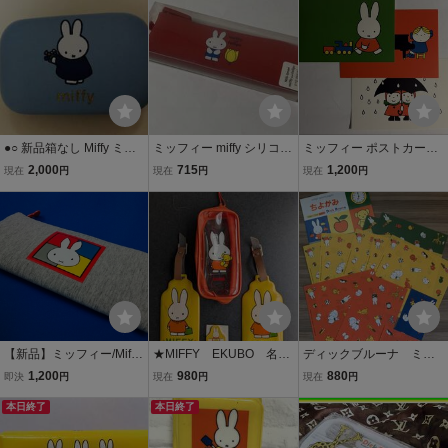
ア レトロ 廃盤 エモ
／アイジングビスケット
イ 文房具 ミッフィー
缶」保管2SET
●○ 新品箱なし Miffy ミッ
ミッフィー miffy シリコン
ミッフィー ポストカード
フィー Dick Bruna ディッ
ペンポーチ 筆入れ p+g de
3枚セット ディック・ブ
2,000
715
1,200
現在
円
現在
円
現在
円
ク・ブルーナ キャリング
sign 展示未使用品 Ⅱ
ルーナ オランダ印刷
スクエアケース アクセサ
当時物
リーケース ピルケース ○●
【新品】ミッフィー/Miffy
★MIFFY EKUBO 名札
ディックブルーナ ミッ
♪ブルーナ♪ペンケース(オ
入れ2枚/小物ポーチ/ミニ
フィーちゃん 折り紙
1,200
980
880
即決
円
現在
円
現在
円
レンジ)♪クツワ 廃盤当
メモ★USED4点
ちよがみ おり紙 ミッ
時物 日本製
本日終了
本日終了
フィー うさこちゃん
☆