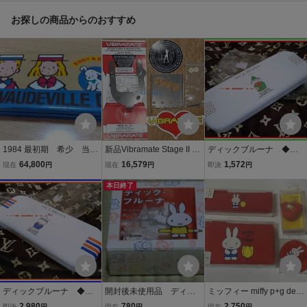
お探しの商品からのおすすめ
1984 最初期 希少 当時
新品Vibramate Stage II V
ディックブルーナ ◆ D
物 ザボードビルデュ
5-TEV-2-F F-LOGO Kit Sil
ICK BRUNA レア 廃
64,800
16,579
1,572
現在
円
現在
円
即決
円
オ サンリオ 缶ペンケ
ver For Bigsbyビグスビー
盤 レトロ ピエロ カ
ース 昭和レトロ
B5 Fロゴ 用 ビブラメイト
本日終了
ンペン 筆箱 クツワ
Fender Telecasterテレキ
製 未使用 検索
ャスター等
ミッフィー 1980年代
ディックブルーナ ◆ D
開封後未使用品 ディッ
ミッフィー miffy p+g desi
ICK BRUNA レア 廃
ク・ブルーナ ペーパー
gn シリコン ペンポーチ +
2,980
780
2,750
即決
円
現在
円
現在
円