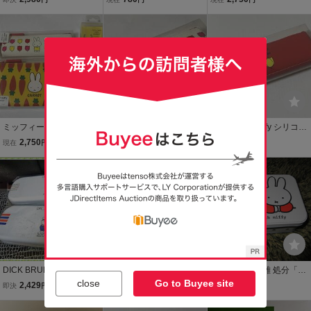
盤 レトロ セーラー
ブローチボックス
ポーチ + がま口 + 手鏡 4
服 カンペン 筆箱 ク
点セット 展示未使用品
ツワ製 未使用 検索
ミッフィー 1980年代
ミッフィー miffy p+g desi
ミッフィー miffy シリコン
ミッフィー miffy シリコン
gn シリコン ペンポーチ +
ペンポーチ 筆入れ p+g de
ペンポーチ 筆入れ p+g de
2,750
715
715
現在
円
現在
円
現在
円
ポーチ + がま口 + 手鏡 4
sign 展示未使用品
sign 展示未使用品
点セット 展示未使用品 Ⅱ
DICK BRUNA 筆箱 カ
DICK BRUNA ミッフ
R080615断捨離 処分「ミ
close
Go to Buyee site
ンペン クツワ 製 ２
ィー スプーン/フォーク/
ッフィー展ミッフィー誕
2,429
1,000
1,480
即決
円
現在
円
現在
円
種セット 未使用 ディ
箸/のセット
生70周年記念 ミッフィ
ックブルーナ ◆ レ
ーとダンのビスケット缶