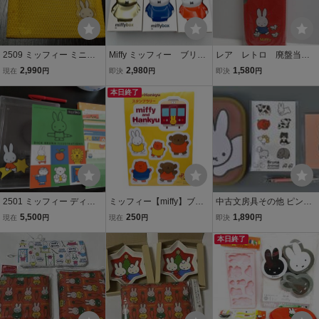
2509 ミッフィー ミニ小
Miffy ミッフィー ブリ
レア レトロ 廃盤当時
物入れ ミニポーチ ディッ
キ 缶 MTDAY MIFFY B
物 新品未使用 ミッフ
2,990
2,980
1,580
現在
円
即決
円
即決
円
クブルーナ レトロ
OX 新品未使用品
ィー 筆箱 ペンケー
本日終了
ス 筆入れ
2501 ミッフィー ディッ
ミッフィー【miffy】ブル
中古文房具その他 ピンク
ク・ブルーナ 100枚便箋
ーナ DickBruna 磁石 マグ
ステーショナリーセット
5,500
250
1,890
現在
円
現在
円
即決
円
＋封筒約50枚 特製プラス
ネット 非売品
うさぎ 「ブルーナアニマ
ティックケース入り レト
ル」
本日終了
ロ フェリシモ