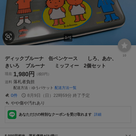
1
/
6
10
ディックブルーナ 缶ペンケース しろ、あか、
きいろ ブルーナ ミッフィー 2個セット
1,980
円
現在
（税0円）
落札者負担
送料
配送方法
ゆうパケット
配送方法一覧
0
件
8月9日（日）22時59分
終了予定
やや傷や汚れあり
あなただけの特別なクーポンを受け取れます
詳細
5,000円相当、落札価格がお得に