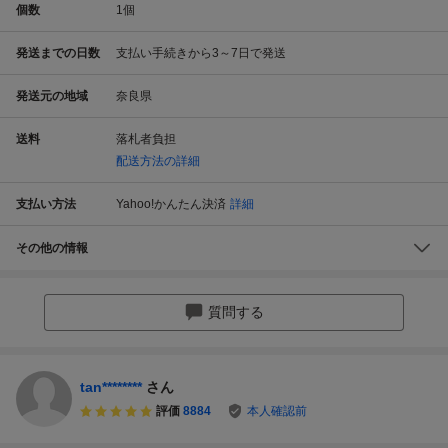
個数
1
個
発送までの日数
支払い手続きから3～7日で発送
発送元の地域
奈良県
送料
落札者負担
配送方法の詳細
支払い方法
Yahoo!かんたん決済
詳細
その他の情報
質問する
tan********
さん
評価
8884
本人確認前