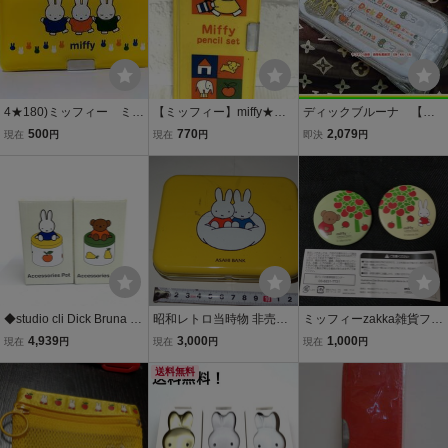
4★180)ミッフィー ミニ
【ミッフィー】miffy★ミ
ディックブルーナ 【Φ
筆入セットＢ〈700円〉
ニケース★小物入れ★ミ
Φ】 レア 廃盤 レト
500
770
2,079
現在
円
現在
円
即決
円
ニペンケース★昭和レト
ロ ミッフィー トリオ
ロ★当時物 /#N
セット はし スプー
ン フォーク 1986年
未使用 検索 うさぎ
◆studio cli Dick Bruna 物
昭和レトロ当時物 非売品
ミッフィーzakka雑貨フェ
入れ ミッフィー/ボリス/小
30~40年前のあさひ銀行
スタ限定 缶バッジ 2種
4,939
3,000
1,000
現在
円
現在
円
現在
円
物入れ/2点 マルチカラー
景品りそな銀行 ブリキ製
セット
小物入れ ミッフィー缶ペ
送料無料
ンケース