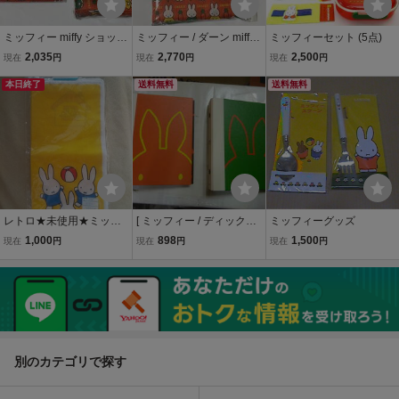
ミッフィー miffy ショッピ
ミッフィー / ダーン miffy
ミッフィーセット (5点)
ングバッグ 2種 + ペンポ
and dan 星小皿 ２点 （同
2,035
2,770
2,500
現在
円
現在
円
現在
円
ーチ 1点 展示未使用品
柄） + ショッピング バッ
本日終了
グ 展示未使用品
送料無料
送料無料
レトロ★未使用★ミッフ
[ ミッフィー / ディック・
ミッフィーグッズ
ィー★Miffy★ハンカチ★
ブルーナ ]カードケース２
1,000
898
1,500
現在
円
現在
円
現在
円
５枚セット★ディック ブ
点セット 赤+緑 本体約16.
ルーナ★Dick Bruna
5x12.5㎝ 送料無料
別のカテゴリで探す