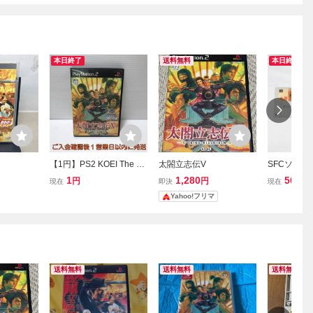
本日終了
送料無料
本日終了
【1円】PS2 KOEI The Be
太閤立志伝V
SFCソフト
st 太閤立志伝V ゲームソ
ット 太閤
1
1,280
500
円
円
円
現在
即決
現在
フト プレステ2 1A0129-1
野望 覇王伝
Yahoo!フリマ
03am/F8
送料無料
送料無料
送料無料