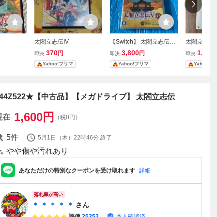
太閤立志伝IV
【Switch】 太閤立志伝V
太閤立志伝
DX [通常版]
ミコン 
370
3,800
1,180
円
円
即決
即決
即決
メンテナン
Yahoo!フリマ
Yahoo!フリマ
Yahoo!
044Z522★【中古品】【メガドライブ】 太閤立志伝
1,600
円
現在
（税0円）
5
件
5月1日（木）22時46分
終了
やや傷や汚れあり
あなただけの特別なクーポンを受け取れます
詳細
落札率が高い
＊ ＊ ＊ ＊ ＊
さん
評価
25253
本人確認済