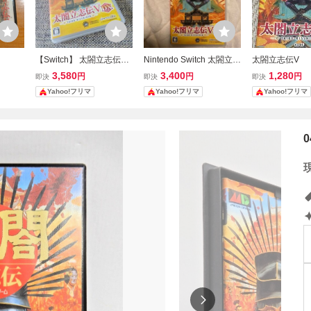
【Switch】 太閤立志伝V
Nintendo Switch 太閤立志
太閤立志伝V
DX [通常版]
伝V DX 通常版 コーエー
3,580
3,400
1,280
円
円
円
即決
即決
即決
テクモゲームス
Yahoo!フリマ
Yahoo!フリマ
Yahoo!フリマ