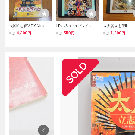
太閤立志伝V DX Nintend
i PlayStation プレイステ
▲太閤立志伝II
o Switch ニンテンドース
ーション プレステ PS1 P
4,200
550
1,200
円
円
円
即決
即決
即決
イッチ ソフト 太閤立
S ソフト 中古 太閤立志伝I
志伝 5 デラックス 豊臣
I 太閤立志伝2 光栄 歴史
秀吉
日本 日本史 連れ回しゲー
襲撃ゲー