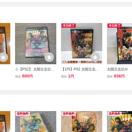
本日終了
本日終了
☆【PS2】 太閤立志伝V
【1円】PS2 太閤立志伝IV
太閤立志伝Ⅳ
[KOEI The Best］☆
ゲームソフト プレステ2 1
800
1
836
円
円
円
現在
現在
現在
A0129-104am/F8
送料無料
送料無料
送料無料