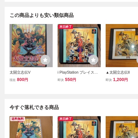
この商品よりも安い類似商品
本日終了
太閤立志伝V
i PlayStation プレイステ
▲太閤立志伝II
ーション プレステ PS1 P
800
550
1,200
円
円
円
現在
即決
即決
S ソフト 中古 太閤立志伝I
I 太閤立志伝2 光栄 歴史
日本 日本史 連れ回しゲー
襲撃ゲー
今すぐ落札できる商品
送料無料
本日終了