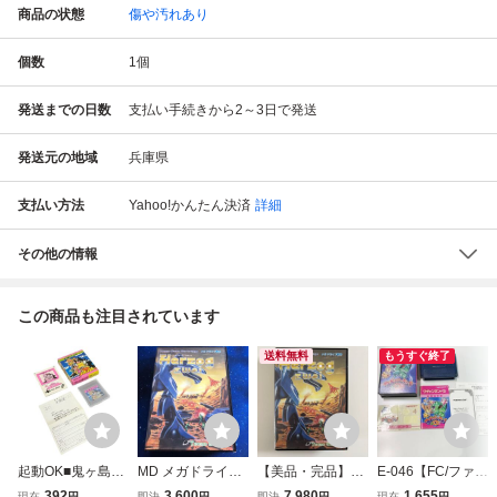
商品の状態
傷や汚れあり
個数
1
個
発送までの日数
支払い手続きから2～3日で発送
発送元の地域
兵庫県
支払い方法
Yahoo!かんたん決済
詳細
その他の情報
この商品も注目されています
送料無料
もうすぐ終了
起動OK■鬼ヶ島パ
MD メガドライブ
【美品・完品】M
E-046【FC/ファミ
チンコ店 ゲームボ
ヘルツォーク ツヴ
D メガドライブ ヘ
コン/動作確認済】
392
3,600
7,980
1,655
現在
円
即決
円
即決
円
現在
円