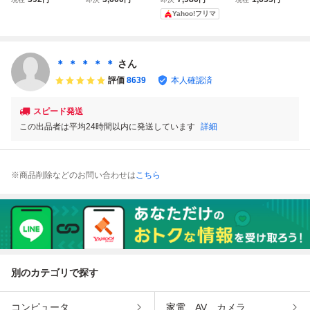
ーイ ソフト GB 箱
ァイ 箱説明書付
ルツォーク ツヴァ
「ワギャンランド
Yahoo!フリマ
説付 元箱 説明書
き HERZOG ZW
イ Herzog Zwei 説
3」箱・説明書・
DMG-OGJ 簡易チ
EI
明書あり 動作確認
ハガキ・保証書
ェック■兵庫県姫
済み
付 状態良好！カ
路市発 G4
セット清掃済 レ
＊ ＊ ＊ ＊ ＊
さん
トロゲーム
評価
8639
本人確認済
スピード発送
この出品者は平均24時間以内に発送しています
詳細
※商品削除などのお問い合わせは
こちら
別のカテゴリで探す
コンピュータ
家電、AV、カメラ