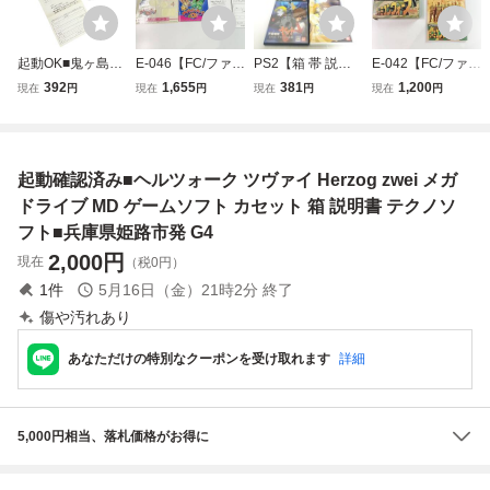
起動OK■鬼ヶ島パ
E-046【FC/ファミ
PS2【箱 帯 説明
E-042【FC/ファミ
チンコ店 ゲームボ
コン/動作確認済】
書 特典DVD 付
コン/動作確認済】
392
1,655
381
1,200
現在
円
現在
円
現在
円
現在
円
ーイ ソフト GB 箱
「ワギャンランド
属】宇宙戦艦ヤマ
「ファミコンウォ
説付 元箱 説明書
3」箱・説明書・
ト イスカンダル
ーズ」箱・説明書
DMG-OGJ 簡易チ
ハガキ・保証書
への追憶 SLPS25
付 カセット清掃
ェック■兵庫県姫
付 状態良好！カ
080 PlayStation
済 中古・現状品
起動確認済み■ヘルツォーク ツヴァイ Herzog zwei メガ
路市発 G4
セット清掃済 レ
2 ソフト 起動確認
レトロゲーム
トロゲーム
〇
ドライブ MD ゲームソフト カセット 箱 説明書 テクノソ
フト■兵庫県姫路市発 G4
2,000
円
現在
（税0円）
1
件
5月16日（金）21時2分
終了
傷や汚れあり
あなただけの特別なクーポンを受け取れます
詳細
5,000円相当、落札価格がお得に