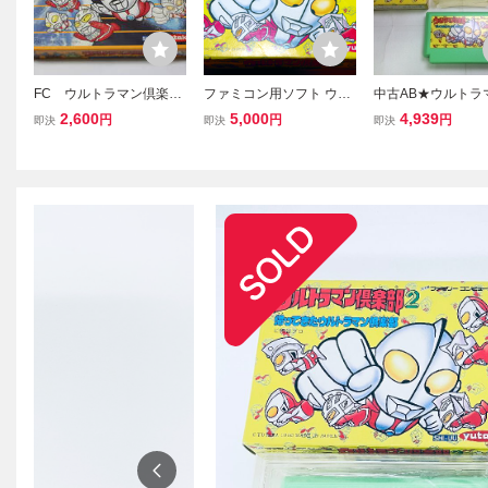
FC ウルトラマン倶楽部
ファミコン用ソフト ウル
中古AB★ウルトラ
３ またまた出撃!!ウルト
トラマン倶楽部２ 帰って
楽部2★ファミコン
2,600
5,000
4,939
円
円
円
即決
即決
即決
ラ兄弟 ファミコンソフ
きたウルトラマン倶楽部
ト Nintendo
FC