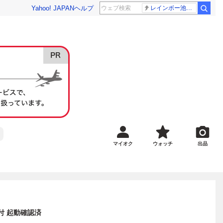
Yahoo! JAPAN
ヘルプ
レインボー池田 佐藤佳奈アナ
マイオク
ウォッチ
出品
付 起動確認済