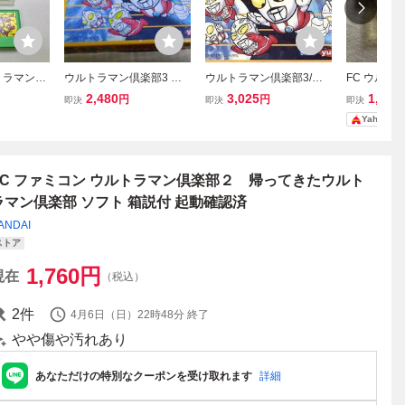
トラマン倶
ウルトラマン倶楽部3 フ
ウルトラマン倶楽部3/フ
FC ウルト
きたウルト
ァミコン
ァミコン
帰ってきた
2,480
3,025
1,600
円
円
即決
即決
即決
ファミコ
倶楽部 フ
Yahoo!
箱説付き
FC ファミコン ウルトラマン倶楽部２ 帰ってきたウルト
ラマン倶楽部 ソフト 箱説付 起動確認済
ANDAI
ストア
1,760
円
現在
（税込）
2
件
4月6日（日）22時48分
終了
やや傷や汚れあり
あなただけの特別なクーポンを受け取れます
詳細