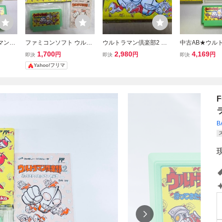
マン倶
ファミコンソフト ウルト
ウルトラマン倶楽部2 帰
中古AB★ウル
ソフト
ラマン倶楽部2 帰ってき
って来たウルトラマン倶
楽部2 帰って
1,700
2,980
4,169
円
円
円
即決
即決
即決
たウルトラマン倶楽部
楽部 ファミコン
ラマン倶楽部★
Yahoo!フリマ
箱・説明書付き
ンソフト
B