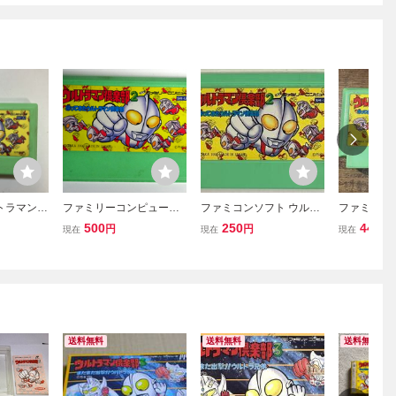
ルトラマン倶
ファミリーコンピュータ
ファミコンソフト ウルト
ファミコン
きたウルト
ー ユタカ／バンダイ
ラマン倶楽部2 帰ってき
ン倶楽部2
500
250
440
円
円
円
現在
現在
現在
 ファミコ
ウルトラマン倶楽部２
たウルトラマン倶楽部 動
ルトラマン
セブンエー
帰ってきたウルトラマン
作確認済み
獣円谷特
倶楽部
送料無料
送料無料
送料無料