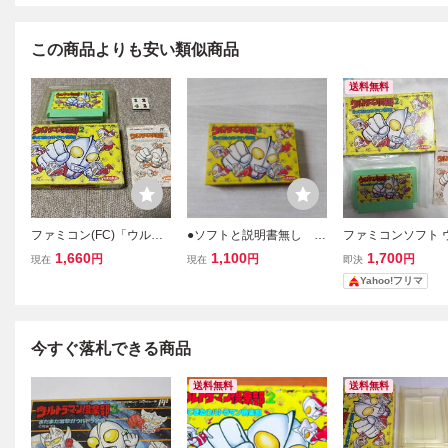
この商品よりも安い類似商品
送料無料
ファミコン(FC)「ウルト
●ソフトと説明書無し F
ファミコンソフト 
ラマン倶楽部２ 帰ってき
C ウルトラマン倶楽部2
ラマン倶楽部2 帰
1,660
1,100
1,700
円
円
円
現在
現在
即決
たウルトラマン倶楽部」
帰って来たウルトラマン
たウルトラマン倶
Yahoo!フリマ
(箱・説明書 付/F-1242)
倶楽部 箱のみ
箱・説明書付き
何本でも同梱可能●
今すぐ落札できる商品
送料無料
送料無料