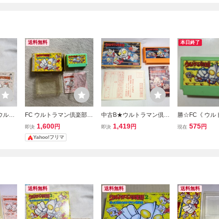
送料無料
本日終了
ウルト
FC ウルトラマン倶楽部2
中古B★ウルトラマン倶楽
勝☆FC《 ウ
ってき
帰ってきたウルトラマン
部3★ファミコンソフト
楽部2 帰って
1,600
1,419
575
円
円
円
即決
即決
現在
楽部
倶楽部 ファミコンソフト
ラマン倶楽部》
Yahoo!フリマ
箱説付き
ン ソフトのみ 
スタロウレオ怪
撮
送料無料
送料無料
送料無料