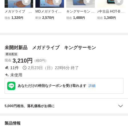
メガドライブ キ
MDメガドライブ
キングサーモン メ
♪中古品 HOT-B ホ
ングサーモン 起
キングサーモン
ガドライブ MD
ットビイ キングサ
1,320
2,570
1,488
1,340
現在
円
即決
円
現在
円
現在
円
動確認済み ①
KING SALMON 箱
ーモン MD メガド
説明書付き
ライブ用 ソフト T-
28053 ※長期保管
【同梱可】【60】
未開封新品 メガドライブ キングサーモン
匿名配送
3,210
円
現在
（税0円）
11
件
2月23日（日）22時6分
終了
未使用
あなただけの特別なクーポンを受け取れます
詳細
5,000円相当、落札価格がお得に
製品情報