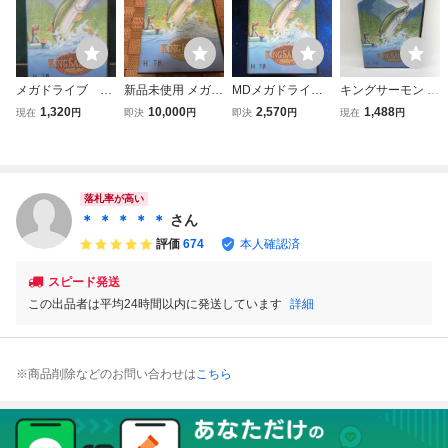
メガドライブ キ
新品未使用 メガド
MDメガドライブ
キングサーモン メ
ングサーモン 起
ライブソフト キン
キングサーモン
ガドライブ MD
1,320
10,000
2,570
1,488
現在
円
即決
円
即決
円
現在
円
動確認済み ①
グサーモン SEGA
KING SALMON 箱
MEGA DRIVE セ
説明書付き
ガ MD ジェネシス
Genesis 宅急便コ
ンパクト送料込み
落札率が高い
King salmon HOT
＊ ＊ ＊ ＊ ＊
さん
B
評価
674
本人確認済
スピード発送
この出品者は平均24時間以内に発送しています
詳細
※商品削除などのお問い合わせは
こちら