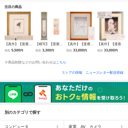
注目の商品
【真作】【渡鹿
【模写】【渡鹿
【真作】【渡鹿
【真作】【渡鹿
庵】[小磯良平] 17
庵】[伊藤小坡] 22
庵】[斎藤真一] 22
庵】[東郷青児] 17
5,500
3,300
33,000
33,000
現在
円
現在
円
現在
円
現在
円
918 絵画 日本画
396 掛軸 日本画
386 絵画 木版画
922 たまみ監修 絵
銅版画 エッチング
月下橋着物美人図
手彩色 「雪の越後
画 洋画 シルクス
※商品削除などのお問い合わせは
こちら
「帽子の女性」 8
合箱 紙本 人物画
路」 風景画 高見
クリーン 「花束」
3/120 2号 紙本 兵
師谷口香橋 竹内栖
澤版 毎日新聞 在
202/300 人物画 鹿
ストアの情報
ニュースレター配信登録
庫 神戸 東美 師藤
鳳 在銘
銘
児島 二科会 在銘
島武二 在銘
別のカテゴリで探す
コンピュータ
家電、AV、カメラ