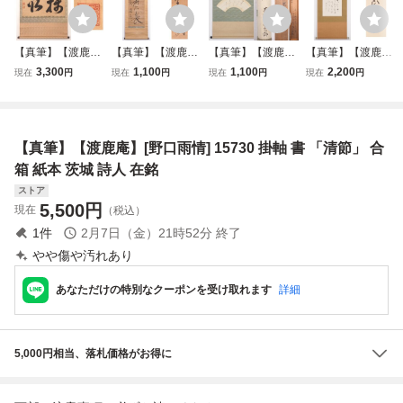
【真筆】【渡鹿
【真筆】【渡鹿
【真筆】【渡鹿
【真筆】【渡鹿
庵】[聖巌] 17773
庵】[在銘] 21951
庵】[在銘] 21813
庵】[松林桂月] 22
3,300
1,100
1,100
2,200
現在
円
現在
円
現在
円
現在
円
掛軸 書 合箱 紙本
掛軸 一行書 合箱
掛軸 書 扇面 合箱
101 掛軸 書 合箱
在銘
紙本 在銘
紙本 在銘
紙本 山口 師野口
幽谷 在銘
【真筆】【渡鹿庵】[野口雨情] 15730 掛軸 書 「清節」 合
箱 紙本 茨城 詩人 在銘
ストア
5,500
円
現在
（税込）
1
件
2月7日（金）21時52分
終了
やや傷や汚れあり
あなただけの特別なクーポンを受け取れます
詳細
5,000円相当、落札価格がお得に