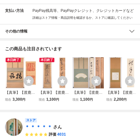
支払い方法
PayPay残高等、PayPayクレジット、クレジットカードなど
詳細はストア情報・商品説明を確認するか、ストアに確認してください
その他の情報
この商品も注目されています
本日終了
本日終了
【真筆】【渡鹿
【真筆】【渡鹿
【真筆】【渡鹿
【真筆】【渡鹿
庵】[聖巌] 17773
庵】[在銘] 21951
庵】[在銘] 21813
庵】[松林桂月] 22
3,300
1,100
1,100
2,200
現在
円
現在
円
現在
円
現在
円
掛軸 書 合箱 紙本
掛軸 一行書 合箱
掛軸 書 扇面 合箱
101 掛軸 書 合箱
在銘
紙本 在銘
紙本 在銘
紙本 山口 師野口
幽谷 在銘
ストア
＊ ＊ ＊ ＊ ＊
さん
評価
4031