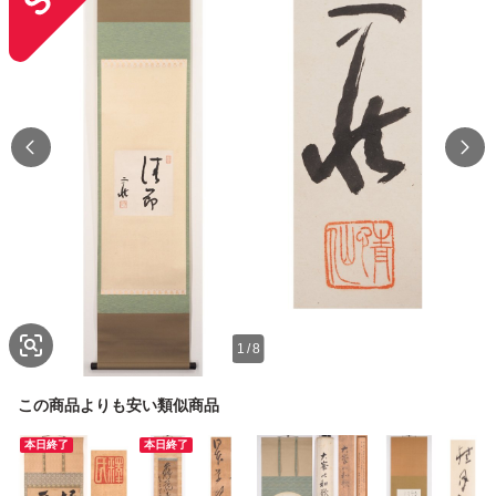
1
/
8
この商品よりも安い類似商品
本日終了
本日終了