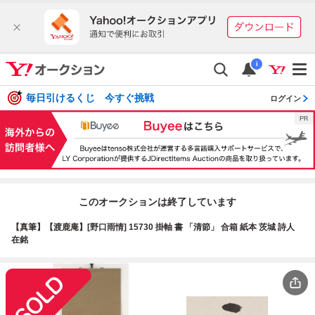
i
毎日引けるくじ 今すぐ挑戦
ログイン
このオークションは終了しています
【真筆】【渡鹿庵】[野口雨情] 15730 掛軸 書 「清節」 合箱 紙本 茨城 詩人
在銘