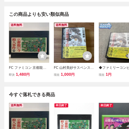
この商品よりも安い類似商品
送料無料
送料無料
FC ファミコン 京都龍の
FC 山村美紗サスペンス
◆ファミリーコン
寺殺人事件
京都龍の寺殺人事件 ファ
ター/ファミコン/FC
1,480
1,000
1
円
円
円
即決
現在
現在
ミコンソフト 箱
美紗サスペンス 京
寺殺人事件 ソフト
今すぐ落札できる商品
送料無料
本日終了
本日終了