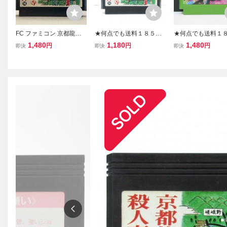
FC ファミコン 京都龍の
★何点でも送料１８５円
★何点でも送料１
寺殺人事件
★ 山村美紗サスペンス 京
★ 山村美紗サスペ
1,480
1,180
1,480
円
円
円
即決
即決
即決
都龍の寺殺人事件 ファミ
都花の密室殺人事件
コン チ32レ即発送 FC ソ
ミコン ツ10レ即発送
フト 動作確認済み
ソフト 動作確認済