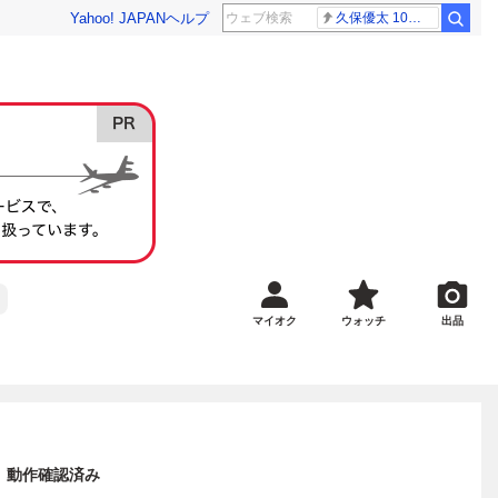
Yahoo! JAPAN
ヘルプ
久保優太 10代女性
マイオク
ウォッチ
出品
ト 動作確認済み