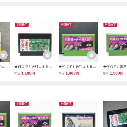
本日終了
本日終了
本日終了
ピュー
★何点でも送料１８５円
★何点でも送料１８５円
★何点でも送料
 山村
★ 山村美紗サスペンス 京
★ 山村美紗サスペンス 京
★ 山村美紗サス
1,180
1,480
1,580
円
円
円
即決
即決
即決
都龍の
都龍の寺殺人事件 ファミ
都花の密室殺人事件 ファ
都花の密室殺人
コン チ32レ即発送 FC ソ
ミコン ツ10レ即発送 FC
ミコン チ27レ即
フト 動作確認済み
ソフト 動作確認済み
ソフト 動作確
本日終了
本日終了