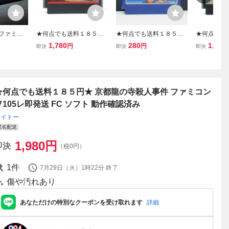
 ファミコ
★何点でも送料１８５円
★何点でも送料１８５円
★何点でも
の寺殺人事
★ 殺意の階層 ソフトハウ
★ ミシシッピー殺人事件
★ 名探偵ホ
1,780
280
1,980
円
円
即決
即決
即決
付き G20
ス連続殺人事件 ファミコ
ファミコン ツ8レ即発送 F
ンドン殺人
ン チ47レ即発送 FC ソフ
C ソフト 動作確認済み
ン ツ19レ即
ト 動作確認済み
ト 動作確
★何点でも送料１８５円★ 京都龍の寺殺人事件 ファミコン
ヲ105レ即発送 FC ソフト 動作確認済み
タイトー
匿名配送
1,980
円
即決
（税0円）
1
件
7月29日（火）1時22分
終了
傷や汚れあり
あなただけの特別なクーポンを受け取れます
詳細