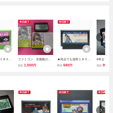
本日終了
本日終了
１８５円
ファミコン 京都龍の寺
★何点でも送料１８５円
8本まで同梱
ペンス 京
殺人事件 箱 説明書付
★ ポートピア連続殺人事
ン FC 京
1,500
680
950
円
円
円
現在
即決
現在
事件 ファ
属
件 ファミコン ツ13レ即発
件 動作確認
発送 FC
送 FC ソフト 動作確認済
0/J1433
認済み
み
本日終了
本日終了
本日終了