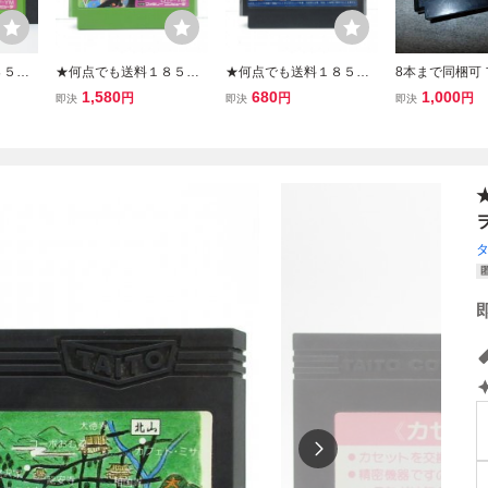
８５円
★何点でも送料１８５円
★何点でも送料１８５円
8本まで同梱可
ンス 京
★ 山村美紗サスペンス 京
★ ポートピア連続殺人事
ン FC 京都龍
1,580
680
1,000
円
円
円
即決
即決
即決
 ファ
都花の密室殺人事件 ファ
件 ファミコン ツ13レ即発
件 動作確認画面
 FC
ミコン チ27レ即発送 FC
送 FC ソフト 動作確認済
0/J1433
み
ソフト 動作確認済み
み