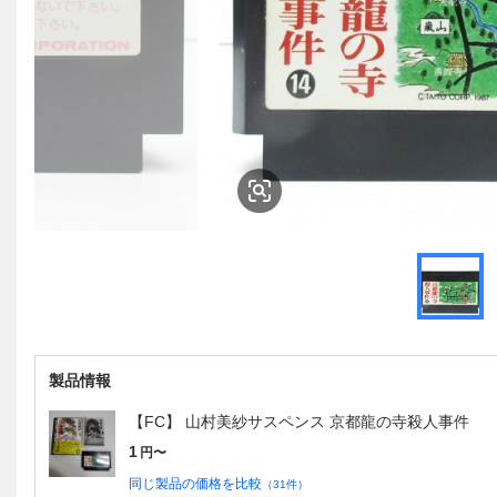
製品情報
【FC】 山村美紗サスペンス 京都龍の寺殺人事件
1
円〜
同じ製品の価格を比較
（
31
件）