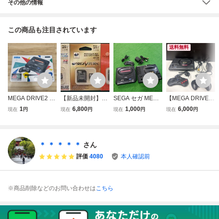
その他の情報
この商品も注目されています
送料無料
MEGA DRIVE2 メ
【新品未開封】16
SEGA セガ MEGA
【MEGA DRIVE】
ガドライブ2 SEG
GB microSD CAR
DRIVE 2 メガドラ
SEGA セガ メガド
1
6,800
1,000
6,000
現在
円
現在
円
現在
円
現在
円
A セガ HAA-2502
D メガドライブ/セ
イブ 2 本体 HAA-2
ライブ 本体 コン
箱付 コントローラ
ガサターン/ドリー
502 まとめ売り ゲ
トローラー MEGA
ー MD
ムキャスト MEG
ーム機 16-BIT メ
PAD HAA-2510 S
A DRIVE/SEGA S
ガドライブ HAA-2
J-3500 ※通電の
＊ ＊ ＊ ＊ ＊
さん
ATURN/Dreamcas
510 コントローラ
み確認済み
評価
4080
本人確認前
t
ー メガドライブ2
※商品削除などのお問い合わせは
こちら