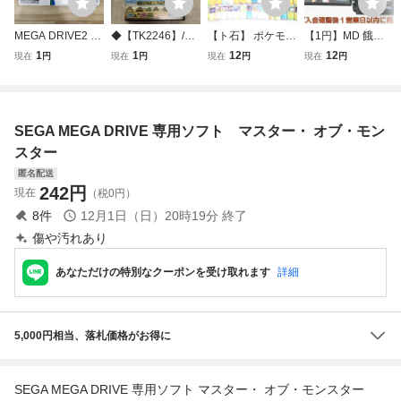
MEGA DRIVE2 メ
◆【TK2246】/1
【ト石】 ポケモン
【1円】MD 餓狼
ガドライブ2 SEG
円〜 MEGA DRIV
カード マスターボ
伝説 ゲームソフト
1
1
12
12
現在
円
現在
円
現在
円
現在
円
A セガ HAA-2502
E/メガドライブ/M
ール モンスターボ
ケース/説明書付き
箱付 コントローラ
D SEGA/セガ Adv
ール ミラーあり
メガドライブ カセ
ー MD
anced 大戦略 ドイ
ポケットモンスタ
ット MEGA DRIV
ツ電撃作戦 ソフト
ー ポケカ まとめ
E 未検品 J04-194
SEGA MEGA DRIVE 専用ソフト マスター・ オブ・モン
同梱×
売り EA533EWH7
ek/F3
9
スター
匿名配送
242
円
現在
（税0円）
8
件
12月1日（日）20時19分
終了
傷や汚れあり
あなただけの特別なクーポンを受け取れます
詳細
5,000円相当、落札価格がお得に
SEGA MEGA DRIVE 専用ソフト マスター・ オブ・モンスター