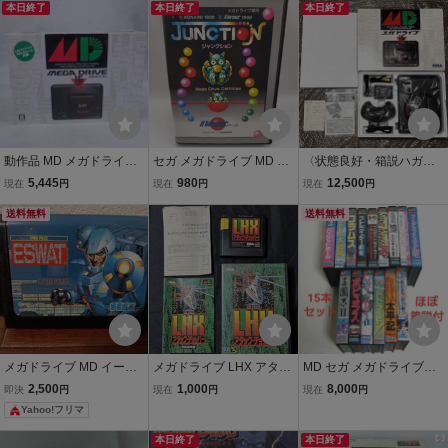
本日終了
本日終了
本日終了
動作品 MD メガドライブ
セガ メガドライブ MD ジ
〈状態良好・箱説ハガキ
ミニ 本体 HAA-2520 箱説
ャンクション Junction 動
付属・動作確認済み〉MD
5,445
980
12,500
現在
円
現在
円
現在
円
付【20
作確認済み 箱説付き SEG
メガドライブ HAA-2510
送料無料
A MD カセット
本体 MEGA DRIVE GENE
送料無料
SIS
メガドライブ MD イース
メガドライブ LHX アタッ
MD セガ メガドライブソ
ワット 箱説なし
クチョッパー 箱説ハガキ
フト 15本セット ポピュラ
2,500
1,000
8,000
即決
円
現在
円
現在
円
付き
ス、ハードドライビン ス
Yahoo!フリマ
トライダー飛竜など 他 ま
とめ売り 動作確認済み
本日終了
本日終了