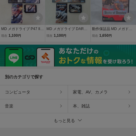
MD メガドライブ P47 II M
MD メガドライブ DARWI
動作保証品 MD メガドラ
D JALECO ジャレコ 箱説
N 4081 ダーウィン 4081
イブ マスター・オブ・モ
1,100
1,100
1,650
現在
円
現在
円
現在
円
付【IO
SEGA セガ 箱説付【IO
ンスターズ 箱説付【10
別のカテゴリで探す
コンピュータ
家電、AV、カメラ
音楽
本、雑誌
もっと見る