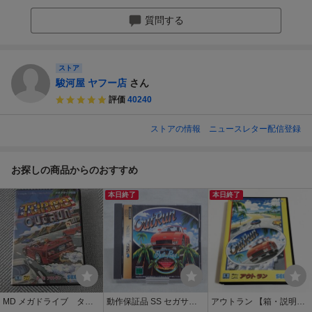
質問する
ストア
駿河屋 ヤフー店
さん
評価
40240
ストアの情報
ニュースレター配信登録
お探しの商品からのおすすめ
本日終了
本日終了
MD メガドライブ ター
動作保証品 SS セガサタ
アウトラン 【箱・説明書