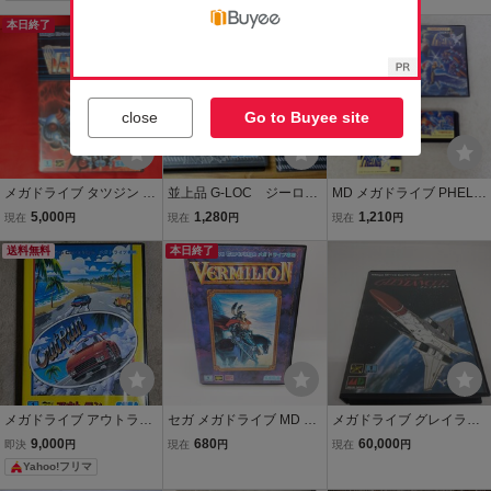
本日終了
close
Go to Buyee site
メガドライブ タツジン TA
並上品 G-LOC ジーロッ
MD メガドライブ PHELIO
TSUJIN セガ SEGA 東亜
ク 注、ソフトなし 箱
S フェリオス namcot ナム
5,000
1,280
1,210
現在
円
現在
円
現在
円
プラン 箱説付
説のみなのでご注意くだ
コ 箱説付【IO
送料無料
さい。 メガドライブ MD
本日終了
SEGA
メガドライブ アウトラン
セガ メガドライブ MD ヴ
メガドライブ グレイラン
SEGA OutRun 箱・説明書
ァーミリオン VERMILLIO
サー GLEY LANCER メサ
9,000
680
60,000
即決
円
現在
円
現在
円
有り
N 動作確認済み 箱説付き
イヤ 箱説付
Yahoo!フリマ
SEGA MD カセット