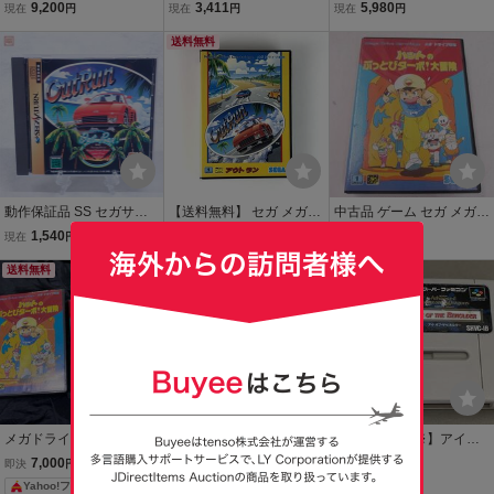
ボ アウトラン 箱説付
ーン アウトラン OutRun
付き】※動作確認済・清
9,200
3,411
5,980
現在
円
現在
円
現在
円
箱説付【PP
掃済 2本まで同梱可 セ
送料無料
ガ メガドライブ
動作保証品 SS セガサタ
【送料無料】 セガ メガド
中古品 ゲーム セガ メガド
ーン アウトラン OutRun
ライブ アウトラン 箱説付
ライブ ソフト まじかるハ
1,540
7,900
3,410
現在
円
即決
円
現在
円
箱説帯ハガキ付【PP
き 痛みあり 動作確認済み
ットのぶっとびターボ! 大
送料無料
Sega Mega Drive OutRun
本日終了
冒険 箱説付き
本日終了
CIB Tested
メガドライブ まじかるハ
メガドライブソフト イン
【※箱説なし※】アイ・
ットのぶっとびターボ！
セクターX HOT-B 箱説付
オブ・ザ・ビホルダー
7,000
8,000
1,980
即決
円
現在
円
現在
円
大冒険 箱説付
Yahoo!フリマ