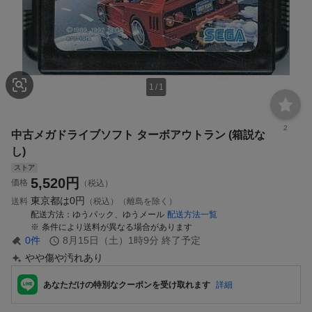
1
/
1
2
中古メガドライブソフト ターボアウトラン (箱説な
し)
ストア
5,520
円
価格
（税込）
東京都は
0円
送料
（税込）（離島を除く）
配送方法
ゆうパック、ゆうメール
配送方法一覧
条件により送料が異なる場合があります
0
件
8月15日（土）1時9分
終了予定
やや傷や汚れあり
あなただけの特別なクーポンを受け取れます
詳細