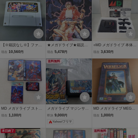
ほぼ箱説付
【※箱説なし※】ファイ
★メガドライブ★箱説付
○MD メガドライブ 本体 H
ナルファイトタフ
【餓狼伝説】★
AA-2510 セガ SEGA 箱説
10,560
5,478
3,630
現在
円
現在
円
現在
円
ハガキ付 ジャンク【20
送料無料
MD メガドライブ ストラ
メガドライブ マジンサー
MD メガドライブ MEGAD
イダー飛竜 SEGA セガ 箱
ガ ソフト 説明書付き 箱
RIVE ヴァーミリオン VE
1,100
9,000
1,000
現在
円
即決
円
現在
円
説付【IO
なし
RMILLION 箱付説なし 動
Yahoo!フリマ
作未確認
本日終了
送料無料