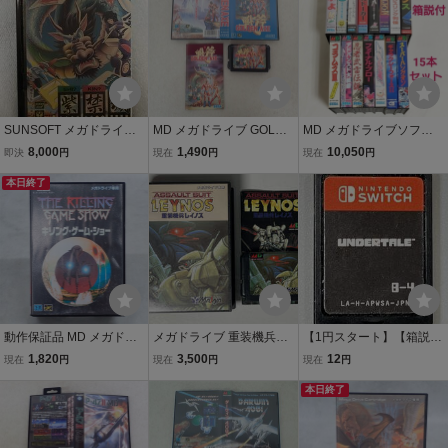
SUNSOFT メガドライブ
MD メガドライブ GOLDE
MD メガドライブソフト 1
専用 紫禁城 SHIKINJOH
N AXE ゴールデンアック
5本セット ぷよぷよ ラン
8,000
1,490
10,050
即決
円
現在
円
現在
円
箱説付
ス SEGA セガ 箱説付【IO
ドストーカー ヴァーミリ
本日終了
オン スーパーハングオン
他 まとめ売り 動作確認済
み ほぼ箱説付
動作保証品 MD メガドラ
メガドライブ 重装機兵レ
【1円スタート】【箱説な
イブ キリング・ゲーム・
イノス 箱説あり 動作確認
し】ニンテンドースイッ
1,820
3,500
12
現在
円
現在
円
現在
円
ショー 箱説ハガキ付【10
済み
チ UNDERTALE
本日終了