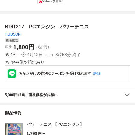
Yahoo!フリマ
AMCOT 動作未
N SOFT
確認 ジャンク
BDI1217 PCエンジン パワーテニス
HUDSON
匿名配送
1,800
円
即決
（税0円）
1
件
4月12日（土）3時58分
終了
やや傷や汚れあり
あなただけの特別なクーポンを受け取れます
詳細
5,000円相当、落札価格がお得に
製品情報
パワーテニス 【PCエンジン】
1,799
円〜