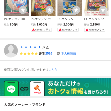
PCエンジン HuC
PCエンジン パワ
PCエンジン パ
PCエンジン ソフ
ARD プロテニス
ーテニス HuCAR
ワーテニス
ト パワーテニス
800
1,600
2,000
2,150
現在
円
即決
円
即決
円
即決
円
ワールドコート N
D Vol.59 HUDSO
中古品 動作確認済
Yahoo!フリマ
Yahoo!フリマ
Yahoo!フリマ
AMCOT 動作未
N SOFT
み！
確認 ジャンク
＊ ＊ ＊ ＊ ＊
さん
評価
2526
本人確認前
※商品削除などのお問い合わせは
こちら
人気のメーカー・ブランド