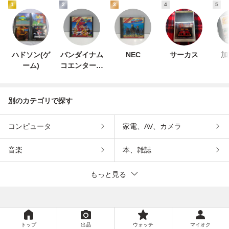
1
2
3
4
5
ハドソン(ゲ
バンダイナム
NEC
サーカス
加
ーム)
コエンターテ
インメント
別のカテゴリで探す
コンピュータ
家電、AV、カメラ
音楽
本、雑誌
もっと見る
トップ
出品
ウォッチ
マイオク