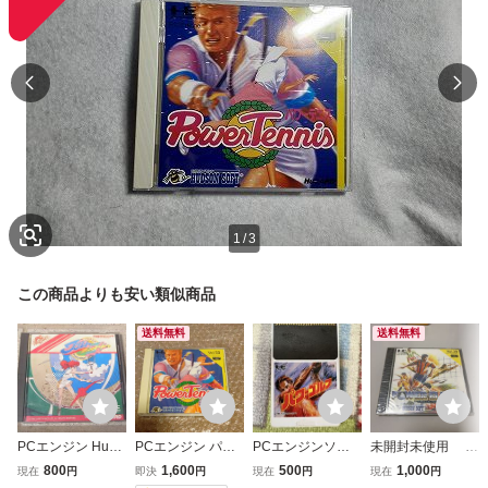
1
/
3
この商品よりも安い類似商品
送料無料
送料無料
PCエンジン HuC
PCエンジン パワ
PCエンジンソフ
未開封未使用 P
ARD プロテニス
ーテニス HuCAR
ト パワーゴルフ V
Cエンジン ソフト
800
1,600
500
1,000
現在
円
即決
円
現在
円
現在
円
ワールドコート N
D Vol.59 HUDSO
ol18
パワーイレブン