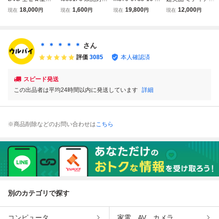
戦隊ギンガマン V
天命 〜白蛇の伝
命戦隊ゴーバスタ
霊能捜査官アリソ
18,000
1,600
19,800
12,000
現在
円
現在
円
現在
円
現在
円
OL.1〜5 BOX付き
説〜 DVD-BOX 1
ーズ DVD 全12巻
ン・デュボア 1～
前原一輝 末吉宏司
2 3 全3巻セット
セット 全巻 収納B
7（ファイナル）
照英 高橋伸顕 宮
セル版 全巻 中国
OX付 特撮スーパ
トク選DVD-BOX
澤寿梨 スーパー戦
ドラマ シンプルB
ー戦隊シリーズ 鈴
シーズン全巻セッ
＊ ＊ ＊ ＊ ＊
さん
隊
OX ヤン・ズー ア
木勝大 馬場良馬
ト 正規セル版 吹
評価
3085
本人確認済
レン・レン 他
小宮有紗
替あり
スピード発送
この出品者は平均24時間以内に発送しています
詳細
※商品削除などのお問い合わせは
こちら
別のカテゴリで探す
コンピュータ
家電、AV、カメラ