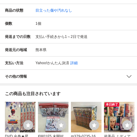
商品の状態
目立った傷や汚れなし
個数
1
個
発送までの日数
支払い手続きから1～2日で発送
発送元の地域
熊本県
支払い方法
Yahoo!かんたん決済
詳細
その他の情報
この商品も注目されています
本日終了
DVD 全巻★星獣
I0801F5 未開封★
m379-0735-16 特
超美品 ミディアム