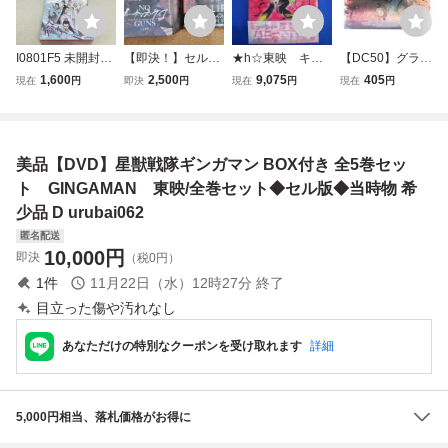
I0801F5 未開封★
【即決！】セル盤
★h☆東映 キュ
【DC50】グラデ
天命 〜白蛇の伝
ブルーレイ ノー・
ーティーハニープ
ィエーター デラッ
1,600
2,500
9,075
405
現在
円
即決
円
現在
円
現在
円
説〜 DVD-BOX 1
ガンズ・ライフ Bl
レミアムBOX 初
クス・コレクター
2 3 全3巻セット
u-ray BOX 1 [初回
回生産限定 DVD
ズ・エディション
セル版 全巻 中国
生産限定版] 全巻
[DVD] セル版 帯有
ドラマ シンプルB
収納BOX付き
当時物 D urubai06
美品【DVD】星獣戦隊ギンガマン BOX付き 全5巻セッ
OX ヤン・ズー ア
2
レン・レン 他
ト GINGAMAN 東映/全巻セット◆セル版◆当時物 希
少品 D urubai062
匿名配送
10,000
円
即決
（税0円）
1
件
11月22日（水）12時27分
終了
目立った傷や汚れなし
あなただけの特別なクーポンを受け取れます
詳細
5,000円相当、落札価格がお得に