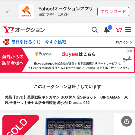
i
毎日引けるくじ 今すぐ挑戦
ログイン
このオークションは終了しています
美品【DVD】星獣戦隊ギンガマン BOX付き 全5巻セット GINGAMAN 東
映/全巻セット◆セル版◆当時物 希少品 D urubai062