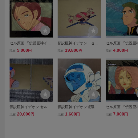
セル原画 『伝説巨神イデ
伝説巨神イデオン セル
セル原画 『伝説巨
オン』 ラポー
画
オン』 ベス A-11
5,000
19,800
4,000
円
円
円
現在
現在
現在
伝説巨神イデオン セル画
伝説巨神イデオン複製セ
セル原画 『伝説巨
ユウキ・コスモ ジグ・マ
ル画
オン』 シェリル
20,000
1,600
7,000
円
円
円
現在
現在
現在
ック