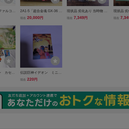
 ファルコン
2A1-5「超合金魂 GX-36 伝
現状品 劣化あり 当時物 伝
現状品 劣
ト 原画7
説巨神イデオン IDEON」
説巨神イデオン セル画
説巨神イデ
20,000
7,349
7,34
円
円
現在
現在
現在
 N-77
バンダイ（BANDAI）伝説
景 4
巨神イデオン フィギュア
箱イタミ 現状品 全高約28c
m
ン カセッ
伝説巨神イデオン ミニカ
ルCD/劇場
ード コスモとカーシャ
220
円
現在
動篇）ポス
日本サンライズ
511021