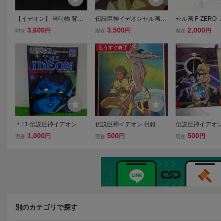
【イデオン】 当時物 背景
伝説巨神イデオンセル画B
セル画 F-ZERO
付き 複製セル画 伝説巨神
4
伝説 2カットセッ
3,600
3,500
2,000
円
円
円
即決
現在
現在
イデオン
枚＋原画8枚セット
もうすぐ終了
＊11 伝説巨神イデオン 接
伝説巨神イデオン 付録 両
伝説巨神イデオ
触編 発動編 ロマンアル
面ポスター サイボーグ009
トテープ/シング
1,000
500
500
円
円
円
現在
現在
現在
バム・エクストラ51 ムッ
版（接触篇・発
ク本 古本 当時物 60
ター２枚セット 2
別のカテゴリで探す