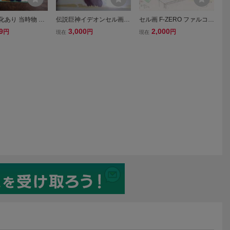
化あり 当時物 伝
伝説巨神イデオンセル画D
セル画 F-ZERO ファルコン
オン セル画 背
3
伝説 2カットセット 原画5
9
3,000
2,000
円
円
円
現在
現在
枚＋原画9枚セット N-75