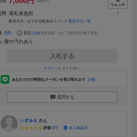
7,000
円
現在
（税0円）
送料
落札者負担
2
配送方法
おてがる配送ゆうパック
配送方法一覧
0
件
6日
詳細
8月15日（土）21時31分
終了予定
傷や汚れあり
入札する
ログイン
してください
あなただけの特別なクーポンを受け取れます
詳細
質問する
いずみる
さん
評価
377
本人確認済