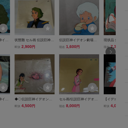
神イデ
状態難 セル画 伝説巨神イ
伝説巨神イデオン劇場公
現状品 劣化あり
デオン ジョーダン
開記念複製セル画
伝説巨神イデオ
2,900
1,600
7,349
円
円
円
即決
現在
現在
背景 2
神イデ
◆◇伝説巨神イデオン
セル画/伝説巨神イデオン
【イデオン】 当
アニメ セル画 当時
ラポー/稀少
付き 複製セル画
4,500
8,000
4,000
円
円
円
即決
現在
即決
資料◇◆
イデオン