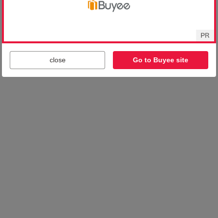
close
Go to Buyee site