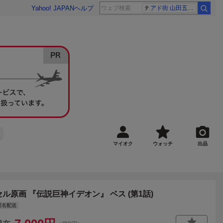
Yahoo! JAPAN
ヘルプ
アド街 山田五郎さん
マイオク
ウォッチ
出品
セル原画 『伝説巨神イデオン』 ベス (第1話)
匿名配送