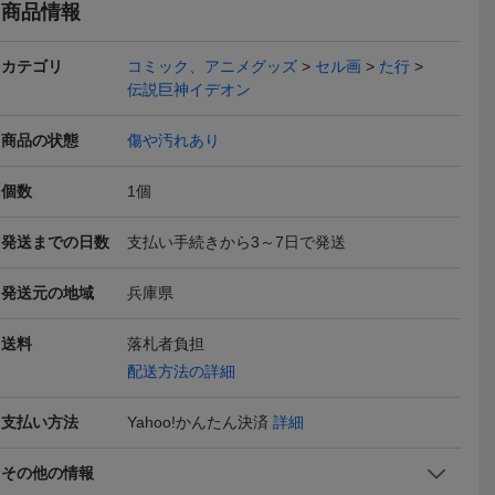
商品情報
カテゴリ
コミック、アニメグッズ
セル画
た行
伝説巨神イデオン
商品の状態
傷や汚れあり
 当時物
伝説巨神イデオン 映画
セル原画 『伝説巨神イデ
伝説巨神イ
ン セル画
チラシ 10枚 接触編 発動
オン』 シェリル 359 B-
ン 下敷き
500
3,500
500
円
円
円
即決
現在
現在
個数
1
個
篇 富野喜幸
3
発送までの日数
支払い手続きから3～7日で発送
発送元の地域
兵庫県
送料
落札者負担
配送方法の詳細
時物 背景
現状品 劣化あり 当時物
現状品 劣化あり 当時物
ジャンク セ
 伝説巨神
伝説巨神イデオン セル画
伝説巨神イデオン セル画
ット 『伝
7,349
7,736
5,000
円
円
現在
現在
現在
支払い方法
Yahoo!かんたん決済
詳細
背景 5
背景 3
ン』
その他の情報