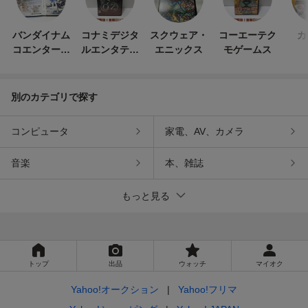
バンダイナム
コナミデジタ
スクウェア・
コーエーテク
カ
コエンターテ
ルエンタテイ
エニックス
モゲームス
インメント
ンメント
別のカテゴリで探す
コンピュータ
家電、AV、カメラ
音楽
本、雑誌
もっと見る
トップ
出品
ウォッチ
マイオク
Yahoo!オークション
Yahoo!フリマ