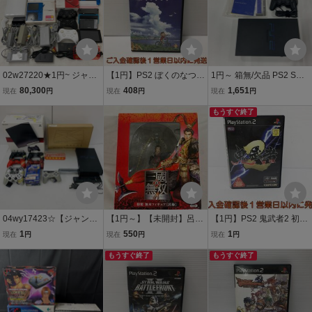
02w27220★1円~ ジャン
【1円】PS2 ぼくのなつや
1円～ 箱無/欠品 PS2 SCP
ク ゲーム 本体・周辺機器
すみ2 海の冒険篇 ゲーム
H-50000 ミッドナイトブ
80,300
408
1,651
現在
円
現在
円
現在
円
大量まとめ Switch(Lite) P
ソフト プレステ2 未検品
ラック
S2 WiiU 3DSLL PSP 他
1A0129-147am/F8
もうすぐ終了
※パーツ取りに ジャンク
品【牛久店】
04wy17423☆【ジャンク
【1円～】【未開封】呂布
【1円】PS2 鬼武者2 初回
1円～】 SONY系 ジャン
PS2 真・三國無双4 トレ
プレス版 ゲームソフト 1A
1
550
1
現在
円
現在
円
現在
円
クゲーム 周辺機器まとめ
ジャーボックス同梱特製
0301-107fk/F8
PS2 PS3 コントローラー
無双フィギュア
もうすぐ終了
もうすぐ終了
ソニー 中古品