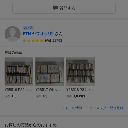
質問する
ストア
ETN ヤフオク!店
さん
評価
11702
注目の商品
Y5B519 PS2 ソフ
Y5B517 Wii ソフ
Y5B518 PS1 ソフ
ト 69本セット/ ★
ト 63本セット/ ★
ト 107本セット/
1
1
3,839
現在
円
現在
円
現在
円
１円スタート! 全
１円スタート! 全
★１円スタート!
画像あり★ まとめ
画像あり★ まとめ
全画像あり★ まと
ストアの情報
ニュースレター配信登録
格安販売 継続入荷
ウィー 大量 ゲー
め 格安販売 継続
プレステ 大量 ゲ
ム game 愛知100
入荷 プレステ 大
ーム game 愛知10
サイズ
量 ゲーム game 愛
お探しの商品からのおすすめ
0サイズ
知100サイズ