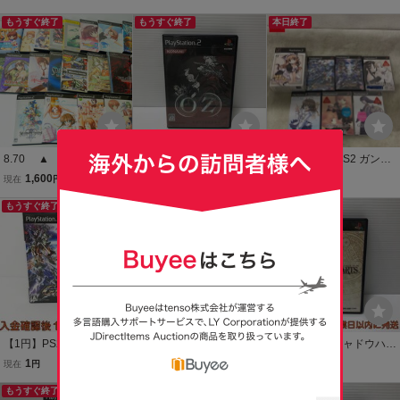
もうすぐ終了
もうすぐ終了
本日終了
8.70 ▲ PlayStation 2
【1円】PS2 OZ -オズ- ゲ
1円～ 未開封 PS2 ガンス
（PS2）用ゲームソフ
ームソフト プレステ2 1A
リンガー・ガール volum
1,600
231
14,322
現在
円
現在
円
現在
円
ト まとめ RPGやサ
0129-112am/F8
e.I SDガンダム ジージェ
ッカー 恋愛アドベンチ
もうすぐ終了
もうすぐ終了
ネレーション ウォーズ 他
もうすぐ終了
ャー 戦国無双 Kanon
AIR
【1円】PS2 SDガンダム
【1円】PS2 KOEI The Be
【1円】PS2 シャドウハー
Gジェネレーション ウォ
st 三國志11 with パワーア
ツ ゲームソフト プレステ
1
319
1,804
現在
円
現在
円
現在
円
ーズ ゲームソフト 1A030
ップキット ゲームソフト
2 未検品 1A0129-148am/
1-100fk/F8
もうすぐ終了
プレステ2 1A0129-102a
もうすぐ終了
F8
もうすぐ終了