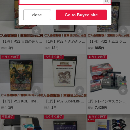
m/F8
close
Go to Buyee site
【1円】PS2 太鼓の達人
【1円】PS2 ときめきメモ
【1円】PS2 ナムコ クロ
タタコンでドドンがドン
リアル ガールズサイド 2n
ス カプコン ゲームソフト
1
12
865
現在
円
現在
円
現在
円
ゲームソフト プレステ2 1
d Kiss ゲームソフト プレ
プレステ2 未検品 1A0129
A0218-009ka/F8
もうすぐ終了
ステ2 未検品 1A0129-120
もうすぐ終了
-124am/F8
もうすぐ終了
am/F8
【1円】PS2 KOEI The Be
【1円】PS2 SuperLite 20
1円 トレインマスコン CO
st 太閤立志伝V ゲームソ
00シリーズ 恋愛アドベン
TM-02001 THE京浜急行
1
1
7,425
現在
円
現在
円
現在
円
フト プレステ2 1A0129-1
チャー メモリーズオフ・
専用コントローラー USB
03am/F8
本日終了
デュエット ゲームソフト
もうすぐ終了
対応 ゲームコントローラ
もうすぐ終了
1A0116-030fk/F8
ー PS2 プレステ2 ゲーム
ソフト付【現状品】