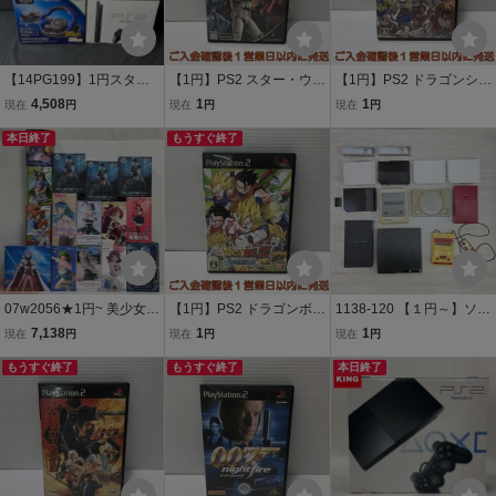
【14PG199】1円スター
【1円】PS2 スター・ウォ
【1円】PS2 ドラゴンシャ
ト ゲーム機 本体 プレステ
ーズ バトルフロントII ゲ
ドウスペル ゲームソフト
4,508
1
1
現在
円
現在
円
現在
円
2 PS2 SCPH-70000 動作
ームソフト プレステ2 未
プレステ2 1A0129-108a
確認済み ハンドルコント
本日終了
検品 1A0129-146am/F8
もうすぐ終了
m/F8
ローラー アーケードステ
ィック 鉄拳3
07w2056★1円~ 美少女系
【1円】PS2 ドラゴンボー
1138-120 【１円～】ソニ
アニメ プライズフィギュ
ルZ Sparking! METEOR
ー プレイステーション P
7,138
1
1
現在
円
現在
円
現在
円
ア 15個セット 着せ恋/リ
ゲームソフト プレステ2
S3 PS2 PS Wii WiiU FC S
ゼロ/ウマ娘/まどマギ/推し
もうすぐ終了
未検品 1A0129-141am/F8
もうすぐ終了
FC 本体 まとめ CECH-20
本日終了
の子 他 未開封 中古品
00A SCPH-7000