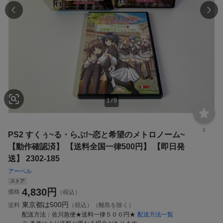
1
/
9
2
PS2 すくぅ~る・らぶ!~恋と希望のメトロノーム~
【動作確認済】 【送料全国一律500円】 【即日発
送】 2302-185
アーベル
ストア
4,830
円
価格
（税込）
東京都は
500円
送料
（税込）（離島を除く）
配送方法
佐川急便★送料一律５００円★
配送方法一覧