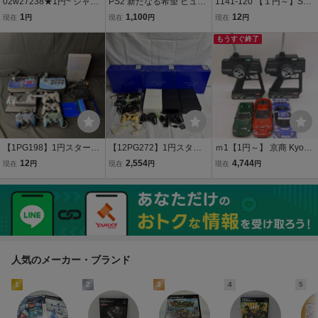
02w27238★1円~ ジャン
PS2 新たなる希望 ビュー
1141-120 【１円～】SO
ク ゲーム 本体・周辺機器
ティフル ジョー PS2ソフ
NY ソニー プレイステー
1
1,100
12
現在
円
現在
円
現在
円
まとめ売り PS4 PS2 セガ
ト ブラックフィルムの謎
ション PS2 PS1 SCPH-3
サターン コントローラ 他
ソフト ps2 ビューティフ
300 SCPH-5500 SCPH-7
もうすぐ終了
※パーツ取りに ジャンク
ルジョー2 ビューティフ
0000他 スーパーファミコ
品【牛久店】
ルジョー
ン Wii本体 まとめ②
【1PG198】1円スタート
【12PG272】1円スター
ｍ1【1円～】 京商 Kyosh
ゲーム機 本体 SONY ソニ
ト ゲーム機 本体 3点まと
o ラジコン プロポ まとめ
12
2,554
4,744
現在
円
現在
円
現在
円
ー プレステ2 PS2 SCPH-
め プレステ2 PS2 SCPH-
京商ミニッツ EPSON NS
50000 TSS 動作確認済み
30000 SCPH-55000 GT
X GT500 フェラーリ 575
コントローラー マルチタ
他 ブラック ホワイト コン
M マラネロ ロータス 動作
ップ 他 現状品
トローラー 現状品
未確認
人気のメーカー・ブランド
1
2
3
4
5