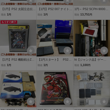
【1円】PS2 太閤立志伝IV
【1円】PS2 007 ナイトフ
1円～ PS2 SCPH-90000
ゲームソフト プレステ2 1
ァイア ゲームソフト プレ
チャコールブラック
1
1
13,751
現在
円
現在
円
現在
円
A0129-104am/F8
ステ2 未検品 1A0129-138
もうすぐ終了
am/F8
【1円】PS2 機動戦士Zガ
【1円スタート】 PS2
hi【ジャンク品】ゲーム
ンダム エゥーゴ vs. ティ
プレステ2 PlayStation2
機器 コントローラー他 ま
1
1
1,100
現在
円
現在
円
現在
円
ターンズ ゲームソフト プ
本体 薄型 厚型 ま
とめセット PS4/PS2/RG
レステ2 1A0129-111am/F
とめ売り ジャンク SC
DS ゲームソフト/wii/PS5/
8
PH 15000/18000/7000
PS4/PS2 他 Nintendo ⑩
0/75000/90000 SONY
hi◇56