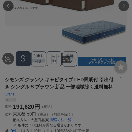
1
/
5
3
シモンズ グランツ キャビタイプ LED照明付 引出付
き シングル S ブラウン 新品 一部地域除く送料無料
Granz
ストア
191,620
円
価格
（税込）
東京都は
0円
送料
（税込）（離島を除く）
配送方法
大型商品(6)
配送方法一覧
条件により送料が異なる場合があります
0
件
8月10日（月）19時38分
終了予定