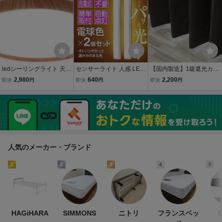
点/LGD3100LLE1＞埋込
しゃれ 調光 調色 ledcl-d2
ースライト 40W型2灯 LE
型 未使用品有 現状渡し
4-sp
D蛍光灯付き 5台
ledシーリングライト 天井
センサーライト 人感 LED
【国内製造】1級遮光カー
照明 12段階 調光 40W 調
室内 照明 充電式 オレンジ
テン 100×178cm 2枚組
2,980
640
2,200
即決
円
即決
円
即決
円
光タイプ 照明器具 常夜灯
暖色 足元灯 防犯 USB充
無地柄 ダークブラウ
ブラウン リモコン ledcl-d
電
ン AT-140 送料込み
w40
（一部地域を除き）
人気のメーカー・ブランド
1
2
3
4
5
HAGiHARA
SIMMONS
ニトリ
フランスベッ
G