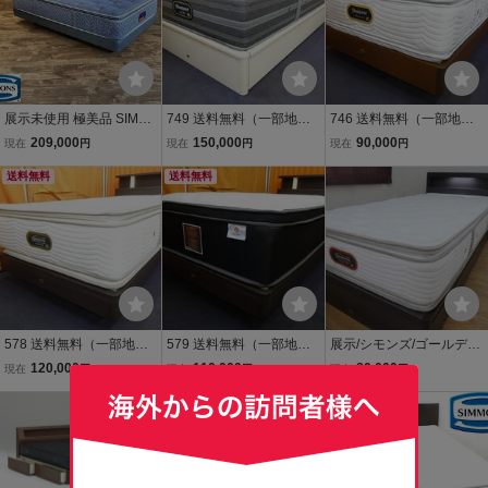
展示未使用 極美品 SIMM
749 送料無料（一部地域
746 送料無料（一部地域
ONS シモンズ セミダブル
を除く）展示品 シモンズ
を除く）展示品 シモンズ
209,000
150,000
90,000
現在
円
現在
円
現在
円
ベッド ボックススプリン
ビューティレスト リュク
ニューフィットピロート
グ/シモンズ100周年記念
送料無料
ス プラッシュピロートッ
送料無料
ッププレミアム シングル
限定モデル7.5インチ片面
プ シングルベッド宮・照
ベッド 照明付
ボックスピロート
明・引出付 55万
578 送料無料（一部地域
579 送料無料（一部地域
展示/シモンズ/ゴールデン
を除く）展示品 シモンズ
を除く）展示品 IDC大塚
バリューピロートッププ
120,000
110,000
80,000
現在
円
現在
円
現在
円
カスタムロイヤル シング
家具 シーリー×シモンズ
レミアム/LED照明/引き出
ルベッド 宮・照明付
クラウンジュエル タンザ
し付/高級モダン/シングル
ナイト2 シングルベッド
ベッド
宮・照明付