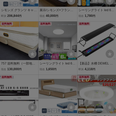
シモンズ グランツ キャビ
展示/シモンズ×フランス
シーリングライト led 6畳
タイプ LED照明付 引出付
ベッド/ポケットコイル/LE
調光 薄形 リモコン付き L
206,844
40,000
1,780
即決
円
現在
円
現在
円
き セミダブル SD ナチュ
D照明/高級モダン/ダブル
EDシーリングライト6畳
ラル 新品 一部地域除く送
送料無料
ベッド
送料無料
照明器具 天井照明 6畳用
送料無料
料無料
おしゃれ 軽い 常夜灯 タイ
マー洋室
757 送料無料（一部地域
シーリングライト led 6畳
【新品】水槽 DEWEL 水
を除く）展示品 シモンズ
8畳 28W 薄形 密閉カバー
槽用 ライト ledライト 照
130,000
1,650
4,118
現在
円
現在
円
即決
円
ゴールデンバリューピロ
LEDシーリングライト 照
明 アクアリウムライト 防
ートッププレミアム クイ
送料無料
明器具 シンプル 洋室 和室
水 タイマ ー 水草 育成 熱
送料無料
ーンベッド
6畳 8畳用 コンパクト 明
帯魚 観賞魚 飼育 3つの照
るい 昼光色
明モード 55