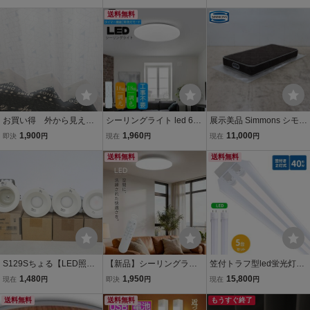
鏡 全収納 LEDくるくる水
無地柄 ダークブラウ
棚付 シングル S 3色対応
栓 2枚扉ミラーキャビネ
ン AT-140 送料込み
送料無料
新品 一部地域除く送料無
ット引出タイプシングル
（一部地域を除き）
料
レバーシャワー水栓
お買い得 外から見えに
シーリングライト led 6畳
展示美品 Simmons シモン
くい遮像レースカーテ
調光調色 薄形 リモコン付
ズ ビューティレスト レギ
1,900
1,960
11,000
即決
円
現在
円
現在
円
ン 幅100㎝ 丈133cm
き LEDシーリングライト
ュラー 6.5インチ シング
（2枚組） LC-122BL
6畳 照明器具 天井照明 6
送料無料
ルベッド マットレス コイ
送料無料
送料込み（一部地域を除
畳用 おしゃれ 軽い 常夜灯
ルスプリング 55周年記念
き）
タイマー
モデル
S129Sちょる【LED照明
【新品】シーリングライ
笠付トラフ型led蛍光灯器
器具】Panasonic ダウン
ト LED照明 インテリア照
具 40W型 2灯式 笠付照明
1,480
1,950
15,800
現在
円
即決
円
現在
円
ライト４点セット＜HEA
明 6畳 LEDシーリングラ
器具 40w led蛍光灯器具 l
1825E/LGB72327LE1×2
送料無料
イト リモコン 天井照明 お
送料無料
ed照明器具40w2灯 ledベ
もうすぐ終了