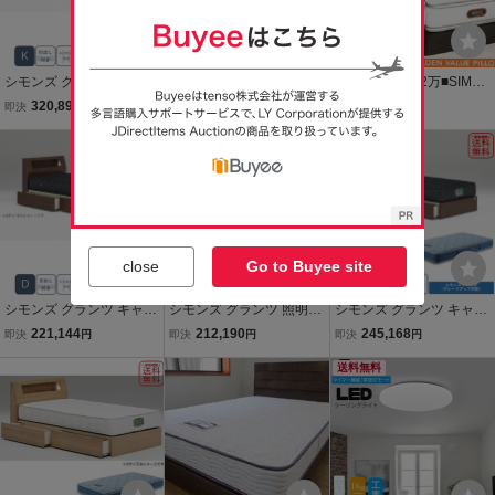
シモンズ グランツ キャビ
シモンズ グランツ キャビ
展示品/定価112万■SIMM
タイプ LED照明付 引出付
タイプ LED照明付 引出付
ONS/シモンズ■超高級■ゴ
320,892
320,892
438,000
即決
円
即決
円
即決
円
き キング K ブラウン 新品
き キング K ナチュラル 新
ールデンバリューピロー
一部地域除く送料無料
品 一部地域除く送料無料
トッププレミアム■シング
ル×2台/ツインベッド■引
出・LED照明
close
Go to Buyee site
シモンズ グランツ キャビ
シモンズ グランツ 照明付
シモンズ グランツ キャビ
タイプ LED照明付 引出付
引出付 セミダブル SD ア
タイプ LED照明付 引出付
221,144
212,190
245,168
即決
円
即決
円
即決
円
き ダブル D ブラウン 新品
ルダー材 ベッド 新品 一部
き ワイドダブル WD ブラ
一部地域除く送料無料
地域除く送料無料
ウン 新品 一部地域除く送
送料無料
料無料