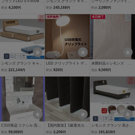
フラットLED S-5 600B コ
シモンズ グランツ キャビ
シーリングファンライト
トブキ工芸 LED照明 60ｃ
タイプ LED照明付 引出付
LEDライト シーリングラ
4,100
245,168
2,080
即決
円
即決
円
即決
円
ｍ水槽 淡水 海水 4色LED
き ワイドダブル WD ナチ
イト アロマ 口金 E26 E27
ュラル 新品 一部地域除く
送料無料
サーキュレーター 照明器
本日終了
送料無料
具 リモコン付き 風量調節
天井 LED
シモンズ グランツ キャビ
LED クリップライト デス
未開封品☆シモンズ ボ
タイプ LED照明付 引出付
クライト 電気スタンド 充
ックスシーツ シング
221,144
920
6,500
即決
円
即決
円
現在
円
き ダブル D ナチュラル 新
電式 ledライト ノートパ
ル ブラウン 刺しゅう
品 一部地域除く送料無料
ソコン USBケーブル 照明
入り 日本製 綿100％
ランプ ホワイト
C310美品 リクシル 洗面
【国内製造】1級遮光カー
シモンズ グランツ 高さ調
化粧台 ピアラ 幅7503面
テン 100×135cm 2枚組
節可 照明付 コンセント付
59,000
2,200
191,818
即決
円
即決
円
即決
円