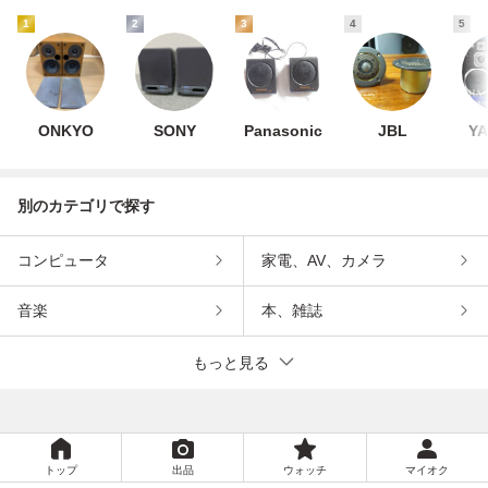
1
2
3
4
5
ONKYO
SONY
Panasonic
JBL
Y
別のカテゴリで探す
コンピュータ
家電、AV、カメラ
音楽
本、雑誌
もっと見る
トップ
出品
ウォッチ
マイオク