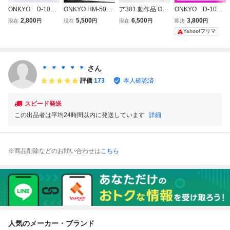
ONKYO D-105M
ONKYO HM-500A
ア381 動作品 ON
ONKYO D-105M
2way スピー
MKII ホーン型スコ
KYO オンキョー
2way スピー
2,800
5,500
6,500
3,800
現在
円
現在
円
現在
円
即決
円
カー ペア 動作
ーカー 8Ω 中音ド
ペアスピーカー D-
カー ペア 動作
Yahoo!フリマ
品
ライバー ホーンス
152E シリアル同
品
ピーカー ペア 動
番 2WAY バス
作品 ビンテージ
レフ型
オンキョー
＊ ＊ ＊ ＊ ＊
さん
評価
173
本人確認済
スピード発送
この出品者は平均24時間以内に発送しています
詳細
※商品削除などのお問い合わせは
こちら
人気のメーカー・ブランド