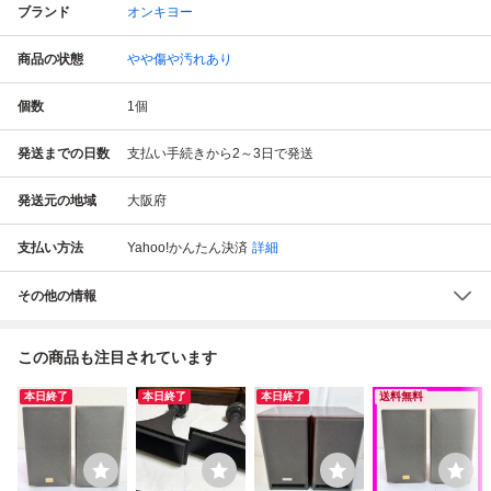
ブランド
オンキヨー
商品の状態
やや傷や汚れあり
個数
1
個
発送までの日数
支払い手続きから2～3日で発送
発送元の地域
大阪府
支払い方法
Yahoo!かんたん決済
詳細
その他の情報
この商品も注目されています
本日終了
本日終了
本日終了
送料無料