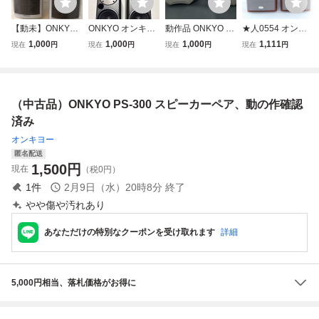
【動未】ONKYO
ONKYO オンキョ
動作品 ONKYO オ
★人0554 オンキ
MODEL D-T2 スピ
ー D-V5 スピーカ
ンキョー ソフトド
ョー ONKYO D-S
1,000
1,000
1,000
1,111
現在
円
現在
円
現在
円
現在
円
ーカー ペア オン
ーペア 2ウェイス
ーム ツィーター T
X7A スピーカーペ
キョー 2WAY ブッ
ピーカーシステム
W31440A0 ペア
ア スピーカー オ
クシェルフ型 音響
ーディオ 音響機材
オーディオ 機器
42606085
（中古品）ONKYO PS-300 スピーカーペア、動の作確認
ケーブル付き 80
サイズ
済み
オンキヨー
匿名配送
1,500
円
現在
（税0円）
1
件
2月9日（水）20時8分
終了
やや傷や汚れあり
あなただけの特別なクーポンを受け取れます
詳細
5,000円相当、落札価格がお得に