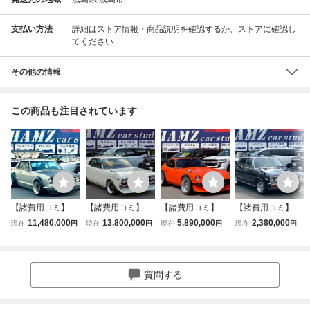
支払い方法
詳細はストア情報・商品説明を確認するか、ストアに確認し
てください
その他の情報
この商品も注目されています
【諸費用コミ】:◆
【諸費用コミ】:◆
【諸費用コミ】:◆
【諸費用コミ】:◆
広島県◆広島市◆
広島県◆広島市◆
広島県◆広島市◆
広島県◆広島市◆
11,480,000
13,800,000
5,890,000
2,380,000
現在
円
現在
円
現在
円
現在
円
安佐北区◆中古車
安佐北区◆中古車
安佐北区◆中古車
安佐北区◆中古車
◆ 日産 スカイラ
◆ 日産 ローレル
◆ 日産 フェアレ
◆ 日産 セドリッ
イン GTR仕様 L28
SGL L28公認改3.
ディZ C-S31改 R
クセダン SGLE ベ
公認/幅公認
0L明細アリ
B26ツインターボ
ンコラAT6人乗り
質問する
載替