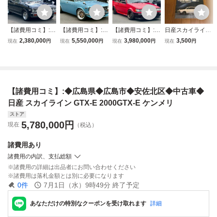
【諸費用コミ】:◆
【諸費用コミ】:◆
【諸費用コミ】:◆
日産スカイライン
広島県◆広島市◆
広島県◆広島市◆
広島県◆広島市◆
旧車 2000GTX-E
2,380,000
5,550,000
3,980,000
3,500
現在
円
現在
円
現在
円
現在
円
安佐北区◆中古車
安佐北区◆中古車
安佐北区◆中古車
ケンメリ&ヨンメ
◆ 日産 セドリッ
◆ 日産 ブルーバ
◆ トヨタ スプリ
リ 取扱説明書&サ
クセダン SGLE ベ
ード N510型
ンタートレノ 20V
ービス網一覧〜当
ンコラAT6人乗り
4AG 黒ヘッド4ス
時物
ロ公認
【諸費用コミ】:◆広島県◆広島市◆安佐北区◆中古車◆
日産 スカイライン GTX-E 2000GTX-E ケンメリ
ストア
5,780,000
円
現在
（税込）
諸費用
あり
諸費用の内訳、支払総額
諸費用の詳細は出品者にお問い合わせください
諸費用は落札金額とは別に必要になります
0
件
7月1日（水）9時49分
終了予定
あなただけの特別なクーポンを受け取れます
詳細