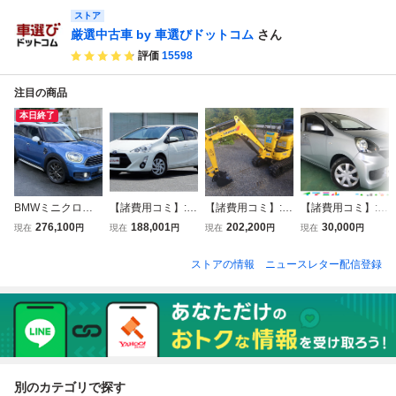
ストア
厳選中古車 by 車選びドットコム
さん
評価
15598
注目の商品
本日終了
BMWミニクロス
【諸費用コミ】:青
【諸費用コミ】:★
【諸費用コミ】:沖
オーバー クーパー
森県 八戸発 H27
群馬県桐生市★ ヤ
縄県発 現状販売
276,100
188,001
202,200
30,000
現在
円
現在
円
現在
円
現在
円
D F60・2.0ディー
年 アクア 1.5 S 走
ンマー ★SV-08 ★
業販 平成27年 ダ
ゼルターボ ・8AT
行22万㎞ 一時抹
ミニユンボ★YAN
イハツ ミライース
ストアの情報
ニュースレター配信登録
・大型パノラマサ
消渡し 抹消謄本O
MAR★可変脚★6
L 銀 164,621km
ンルー
K 2WD オートマ
60時間★ミニ油圧
一時抹消 DBA-LA
DAA-NHP10
ショベル
300S
別のカテゴリで探す