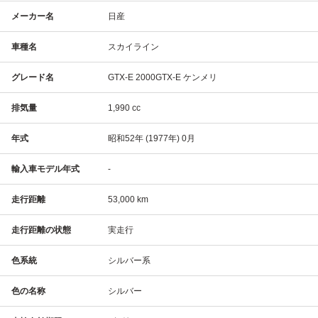
メーカー名
日産
車種名
スカイライン
グレード名
GTX-E 2000GTX-E ケンメリ
排気量
1,990 cc
年式
昭和52年 (1977年) 0月
輸入車モデル年式
-
走行距離
53,000 km
走行距離の状態
実走行
色系統
シルバー系
色の名称
シルバー