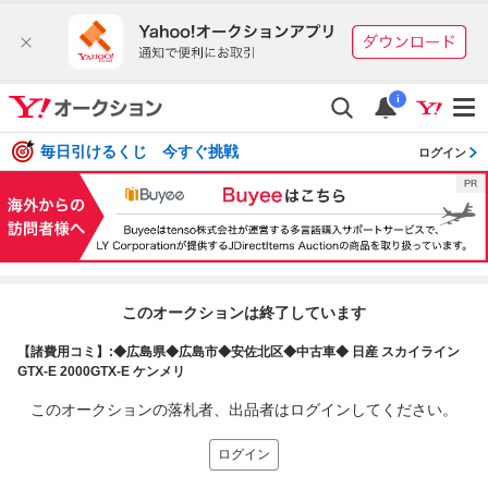
i
毎日引けるくじ 今すぐ挑戦
ログイン
このオークションは終了しています
【諸費用コミ】:◆広島県◆広島市◆安佐北区◆中古車◆ 日産 スカイライン
GTX-E 2000GTX-E ケンメリ
このオークションの落札者、出品者はログインしてください。
ログイン