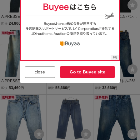
A.PRESSE デニムパンツ
A.PRESSE◆ボトム/30/コ
A.PRESSE デニムパンツ
メンズ アプレッセ 中古
ットン/BLU/24sap-04-06
メンズ アプレッセ 中古
24,800
36,960
66,700
即決
円
即決
円
即決
円
古着
h
古着
送料無料
送料無料
送料無料
close
Go to Buyee site
A.PRESSE◆No.22 Wash
A.PRESSE◆No.22 Wash
A.PRESSE◆ボトム/36/コ
ed Wide Denim Pants/34/
ed Wide Denim Pants/34/
ットン/IDG/22AP-04-05H/
53,460
55,660
33,660
即決
円
即決
円
即決
円
デニム/25AAP-04-38/アプ
デニム/IDG/AP-4003/? N
22AW/Washed Denim Wi
レッセ/? NULL ?
送料無料
ULL ?
de Pants/? NULL ?//
送料無料