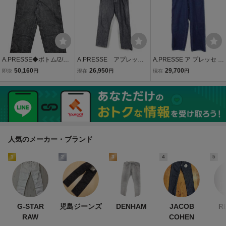
A.PRESSE◆ボトム/2/コ
A.PRESSE アプレッ
A.PRESSE ア プレッセ 2
ットン/BLK/25SAP-04-03
セ 22AW 22AAP-04-0
3SS Military Denim Trous
50,160
26,950
29,700
即決
円
現在
円
現在
円
H//
4H WASHED DENIM
ers ミリタリーデニムパン
PANTS ウォッシュド
ツ 23SAP-04-22M インデ
デニムパンツ ワイドス
ィゴ 2 IT5HWYQBPNCQ
トレート サイズW34
ブラック
人気のメーカー・ブランド
1
2
3
4
5
G-STAR
児島ジーンズ
DENHAM
JACOB
R
RAW
COHEN