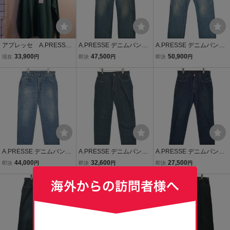
アプレッセ A.PRESSE
A.PRESSE デニムパンツ
A.PRESSE デニムパンツ
25AW 未使用 カットソ
メンズ アプレッセ 中古
メンズ アプレッセ 中古
33,900
47,500
50,900
現在
円
即決
円
即決
円
ー サイズ3 BFM-5513
古着
古着
0-B Vintage L/S T-Shirt
古着加工 グリーン系
定価35200円
A.PRESSE デニムパンツ
A.PRESSE デニムパンツ
A.PRESSE デニムパンツ
メンズ アプレッセ 中古
メンズ アプレッセ 中古
メンズ アプレッセ 中古
44,000
32,600
27,500
即決
円
即決
円
即決
円
古着
古着
古着
送料無料