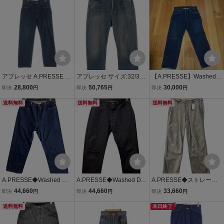
17
アプレッセ A.PRESSE ウ
アプレッセ サイズ:32/30
【A.PRESSE】Washed D
ォッシュド デニムパンツ
26SS No.2 Washed Deni
enim Pants E アプレッ
28,800
50,765
30,000
即決
円
即決
円
即決
円
E ジーンズ 32 インディゴ
m Pants AP-4008 ウォッ
セ デニム パンツ
23AAP-04-09H メンズ
送料無料
シュ加工ストレートデニ
送料無料
送料無料
ムパンツ 中古 BS99
A.PRESSE◆Washed Wid
A.PRESSE◆Washed De
A.PRESSE◆ストレート
e Denim Pants/36/デニム/
nim Wide Pants/大戦モデ
パンツ/3/デニム/BLU/無
44,660
44,660
33,660
即決
円
即決
円
即決
円
IDG/26SAP-04-27//
ル/32/デニム/AP-4001
地/23SAP-04-12M//
送料無料
本日終了