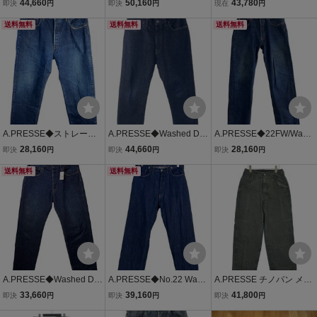
ed Denim Wide Pants/ウ
ニム/BLU/24SAP-04-09
P-4008 No.2 Washed De
44,660
50,160
43,780
即決
円
即決
円
現在
円
ォッシュドデニムワイド
H//
nim Pants 加工 デニムパ
パンツ/36×28//
送料無料
送料無料
ンツ インディゴ サイズ 3
送料無料
4/30 正規品 / 55282
A.PRESSE◆ストレート
A.PRESSE◆Washed De
A.PRESSE◆22FW/Wash
パンツ/36/コットン/IDG/2
nim Wide Pants/34/デニ
ed Denim Pants E/32/コ
28,160
44,660
28,160
即決
円
即決
円
即決
円
3SAP-04-07H
ム/IDG/AP-4001//
ットン/IDG/22AAP-04-10
送料無料
送料無料
H/? NULL ?//
A.PRESSE◆Washed De
A.PRESSE◆No.22 Wash
A.PRESSE チノパン メン
nim Pants/ボトム/36/デニ
ed Wide Denim Pants/34/
ズ アプレッセ 中古 古着
33,660
39,160
41,800
即決
円
即決
円
即決
円
ム/IDG/22AAP-04-10H
デニム/ブルー/25AAP-04-