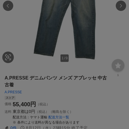
1
/
9
1
A.PRESSE デニムパンツ メンズ アプレッセ 中古
古着
A.PRESSE
ストア
55,400
円
価格
（税込）
東京都は
0円
送料
（税込）（離島を除く）
配送方法
ヤマト運輸
配送方法一覧
条件により送料が異なる場合があります
0
件
8月12日（水）23時15分
終了予定