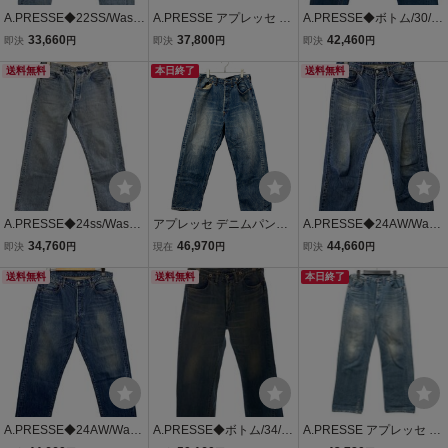
A.PRESSE◆22SS/Wash
A.PRESSE アプレッセ 24
A.PRESSE◆ボトム/30/デ
ed Denim Wide Pants/34/
AW No.2 WASHED DENI
ニム/IDG/26SAP-04-23M
33,660
37,800
42,460
即決
円
即決
円
即決
円
デニム/IDG/22SAP-04-05
M PANTS ウォッシュド
H/? NULL ?
送料無料
ボタンフライデニムパン
本日終了
送料無料
ツ インディゴ AP-4008
A.PRESSE◆24ss/Washe
アプレッセ デニムパンツ
A.PRESSE◆24AW/Wash
d Denim Pants/13oz/ボト
ボタンフライ 23AAP-04-
ed Denim Pants E(BLEA
34,760
46,970
44,660
即決
円
現在
円
即決
円
ム/36/デニム/IDG/AP-400
12K メンズ A.PRESSE
CH)/ユーズド加工デニム
6
送料無料
送料無料
パンツ/36×27/? NULL ?
本日終了
A.PRESSE◆24AW/Wash
A.PRESSE◆ボトム/34/デ
A.PRESSE アプレッセ A