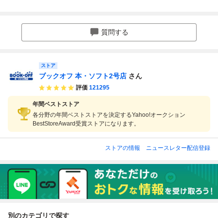
えんま(著者)
クス） あきやまえ
（ヤングジャンプ
えんま(著者)
んま／著
コミックス） あき
やまえんま／著
質問する
ストア
ブックオフ 本・ソフト2号店
さん
評価
121295
年間ベストストア
各分野の年間ベストストアを決定するYahoo!オークション
BestStoreAward受賞ストアになります。
ストアの情報
ニュースレター配信登録
別のカテゴリで探す