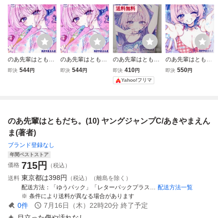
送料無料
のあ先輩はともだ
のあ先輩はともだ
のあ先輩はともだ
のあ先輩はともだ
ち。(5) ヤングジ
ち。(5) ヤングジ
ち。 2巻 あきやま
ち。(4) ヤングジ
544
544
410
550
即決
円
即決
円
即決
円
即決
円
ャンプC/あきやま
ャンプC/あきやま
えんま ヤングジャ
ャンプC/あきやま
Yahoo!フリマ
えんま(著者)
えんま(著者)
ンプコミックス
えんま(著者)
のあ先輩はともだち。(10) ヤングジャンプC/あきやまえん
ま(著者)
ブランド登録なし
年間ベストストア
715
円
価格
（税込）
東京都は
398円
送料
（税込）（離島を除く）
配送方法
「ゆうパック」「レターパックプラス」「ゆうパケット」又は「ゆうメール」
配送方法一覧
条件により送料が異なる場合があります
0
件
7月16日（木）22時20分
終了予定
目立った傷や汚れなし