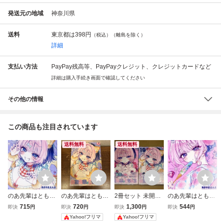
発送元の地域
神奈川県
送料
東京都は
398円
（税込）（離島を除く）
詳細
支払い方法
PayPay残高等、PayPayクレジット、クレジットカードなど
詳細は購入手続き画面で確認してください
その他の情報
この商品も注目されています
送料無料
送料無料
のあ先輩はともだ
のあ先輩はともだ
2冊セット 未開封
のあ先輩はともだ
ち。(10) ヤングジ
ち。 １０ （ヤン
品 のあ先輩はとも
ち。(5) ヤングジ
715
720
1,300
544
即決
円
即決
円
即決
円
即決
円
ャンプC/あきやま
グジャンプコミッ
だち。 9、10巻
ャンプC/あきやま
Yahoo!フリマ
Yahoo!フリマ