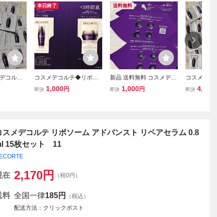
本日終了
送料無料
デコルテ
コスメデコルテ◆リポソ
新品 送料無料 コスメデコ
コスメデコ
ドバンスト
ーム アドバンスト リペア
ルテ リポソーム アドバン
ム アドバン
1,000
1,000
4,280
円
円
即決
即決
即決
0包
セラム0.8ml&アドバンス
スト リペアリップセラム
包 《リポ
ト リペア クリーム1.1ml
8回分 サンプルセット 試
ク付き》 
供品
コスメデコルテ リポソーム アドバンスト リペアセラム 0.8
ml 15枚セット 11
ECORTE
2,170
円
現在
（税0円）
送料
全国一律
185円
（税込）
配送方法
クリックポスト