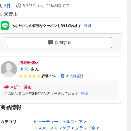
3
件
5月26日（火）20時24分
終了
未使用
あなただけの特別なクーポンを受け取れます
詳細
質問する
落札率が高い
HIKO
さん
評価
654
本人確認済
スピード発送
この出品者は平均24時間以内に発送しています
詳細
商品情報
カテゴリ
ビューティー、ヘルスケア
コスメ、スキンケア
ブランド別