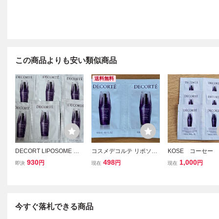
この商品よりも安い類似商品
送料無料
DECORT LIPOSOME コ
コスメデコルテ リポソー
KOSE コーセー
スメデコルテ リポソーム
ムアドバンストリペアセ
メデコルテ リポ
930
498
1,000
円
円
円
即決
現在
現在
アドバンスト リペアセラ
ラム 美容液 0.8mL 2包
アドバンストリペ
ム 美容液 0.8mL ×6包
COSME DECORTE
ム 美容液 サンプ
試供品 サンプル 大谷翔
セット 新品
平
今すぐ落札できる商品