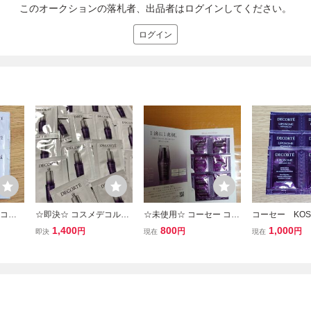
このオークションの落札者、出品者はログインしてください。
ログイン
 コス
☆即決☆ コスメデコルテ
☆未使用☆ コーセー コス
コーセー KO
ソーム
リポソーム アドバンスト
メデコルテ COSME DEC
メデコルテ リ
1,400
800
1,000
円
円
円
即決
現在
現在
アセラ
リペアアイセラム 《目も
ORTE リポソーム アドバ
アドバンストリ
ル6個
と用美容液》15包
ンスト リペアセラム 0.8
ム 美容液 サ
mL×6 試供品
セット 新品