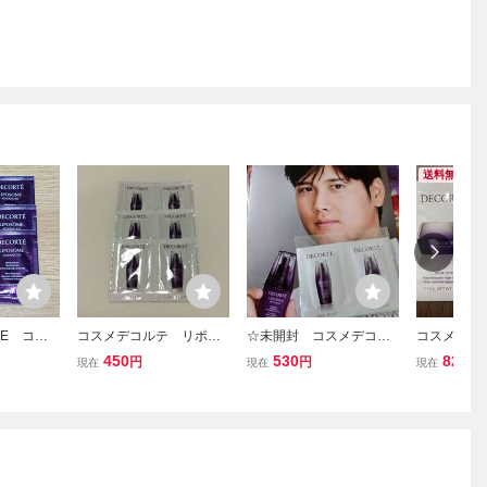
送料無料
SE コス
コスメデコルテ リポソ
☆未開封 コスメデコル
コスメデコ
ポソーム
ームアドバンストリペア
テ リポソーム アドバンス
ム アドバ
450
530
828
円
円
円
現在
現在
現在
ペアセラ
セラム 美容液 サンプ
ト リペアセラム 6包 美容
リーム サン
ンプル6個
ル
液 サンプル0.8ml×6個
ジムに携帯にも便利！DE
CORTE LIPOSOME