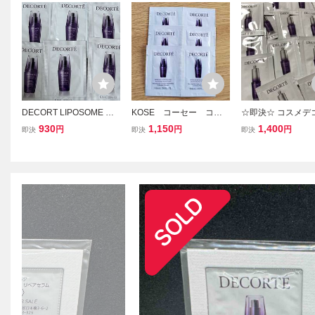
DECORT LIPOSOME コ
KOSE コーセー コス
☆即決☆ コスメデ
スメデコルテ リポソーム
メデコルテ リポソーム
リポソーム アドバ
930
1,150
1,400
円
円
円
即決
即決
即決
アドバンスト リペアセラ
アドバンストリペアセラ
リペアアイセラム 
ム 美容液 0.8mL ×6包
ム 美容液 サンプル6個
と用美容液》15
試供品 サンプル 大谷翔
セット 新品
平