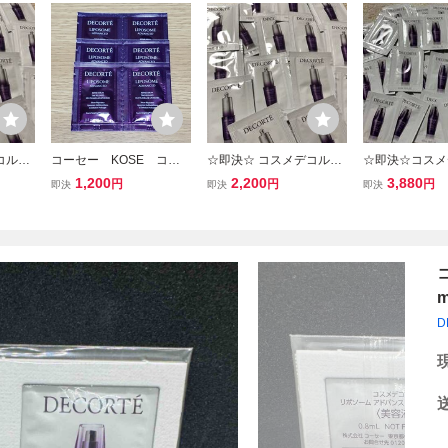
コルテ
コーセー KOSE コス
☆即決☆ コスメデコルテ
☆即決☆コスメ
ンスト
メデコルテ リポソーム
リポソーム リペアアイセ
リポソーム ア
1,200
2,200
3,880
円
円
円
即決
即決
即決
《目も
アドバンストリペアセラ
ラム 目もと用美容液 30包
リペアセラム 4
包
ム 美容液 サンプル6個
セット 新品
D