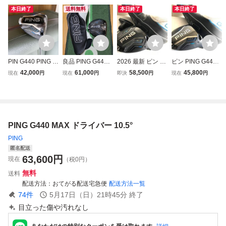
本日終了
送料無料
本日終了
本日終了
PIN G440 PING ド
良品 PING G440 K
2026 最新 ピン PI
ピン PING G440
ライバー MAX 10.
ドライバー 10.5度
NG G440 K 10.5°
MAX マックス 10.
42,000
61,000
58,500
45,800
現在
円
現在
円
即決
円
現在
円
5° HL 40 ヘッドカ
ヘッド単品 ヘッド
ドライバー ヘッド
5° ドライバー ヘ
バー付
カバー付き
単体 HC付 日本仕
ッド 単体 HC付 日
様 正規品 GOLF
本仕様正規品 G
JAPAN
OLFJAPAN
PING G440 MAX ドライバー 10.5°
PING
匿名配送
63,600
円
現在
（税0円）
無料
送料
配送方法
おてがる配送宅急便
配送方法一覧
74
件
5月17日（日）21時45分
終了
目立った傷や汚れなし