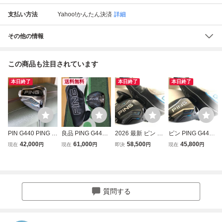
支払い方法
Yahoo!かんたん決済
詳細
その他の情報
この商品も注目されています
本日終了
送料無料
本日終了
本日終了
PIN G440 PING ド
良品 PING G440 K
2026 最新 ピン PI
ピン PING G440
ライバー MAX 10.
ドライバー 10.5度
NG G440 K 10.5°
MAX マックス 10.
42,000
61,000
58,500
45,800
現在
円
現在
円
即決
円
現在
円
5° HL 40 ヘッドカ
ヘッド単品 ヘッド
ドライバー ヘッド
5° ドライバー ヘ
バー付
カバー付き
単体 HC付 日本仕
ッド 単体 HC付 日
様 正規品 GOLF
本仕様正規品 G
JAPAN
OLFJAPAN
質問する