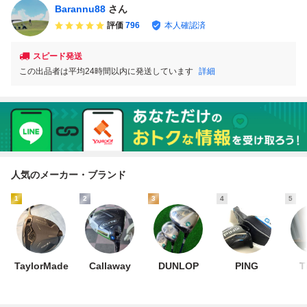
Barannu88
さん
評価
796
本人確認済
スピード発送
この出品者は平均24時間以内に発送しています
詳細
人気のメーカー・ブランド
1
2
3
4
5
TaylorMade
Callaway
DUNLOP
PING
T