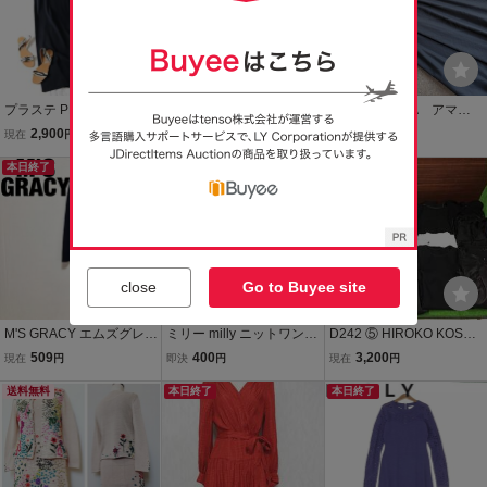
プラステ PLST☆洗える
未使用 グレイル GRL デ
新品 AMACA アマカ
ハイツイストレーヨンナ
ニムパンツ ワンピース 半
【ウォッシャブル】布
2,900
1,100
15,500
現在
円
現在
円
即決
円
イロン ニットワンピース
袖チュールニット 等 7点
帛コンビニットワンピー
Mサイズ☆E-M 4460
本日終了
M L F レディース
ス ４０（L) ネイビ
本日終了
ー 46200円
close
Go to Buyee site
M'S GRACY エムズグレイ
ミリー milly ニットワンピ
D242 ⑤ HIROKO KOSHI
シー ウール ウール100%
ース ひざ丈 ノースリーブ
NO ヒロココシノ パンツ
509
400
3,200
現在
円
即決
円
現在
円
レディース 長袖 ワンピー
ビジュー S 紺 ネイビー /X
カットソー ニット スカー
ス 長袖ワンピース ニット
送料無料
レディース
本日終了
ト ワンピース ジャケット
本日終了
タートルネック ブラック
16点 レディースファッシ
黒 40 M L
ョン 2-15