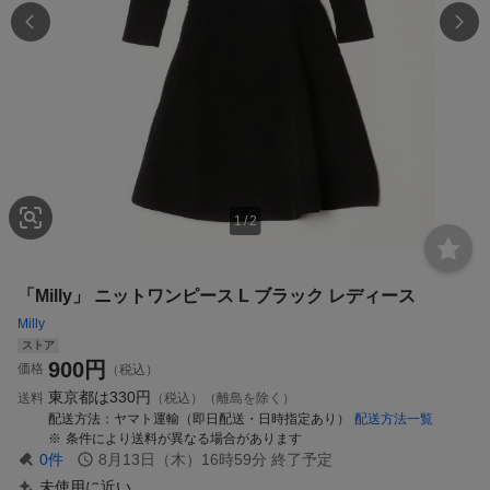
1
/
2
「Milly」 ニットワンピース L ブラック レディース
Milly
ストア
900
円
価格
（税込）
東京都は
330円
送料
（税込）（離島を除く）
配送方法
ヤマト運輸（即日配送・日時指定あり）
配送方法一覧
条件により送料が異なる場合があります
0
件
8月13日（木）16時59分
終了予定
未使用に近い