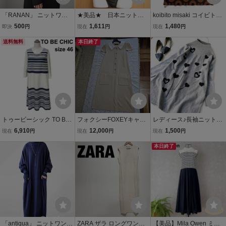
「RANAN」 ニットワン
★美品★ 日本ニット N
koibito misaki コイビトミ
ピース L ブラック レディ
ikki 水着 スイムウェ
サキ ワンピース ニット 半
500
1,611
1,480
即決
円
現在
円
現在
円
ース
ア ワンピース レディ
袖 総柄 M-L レディース C
送料無料
ース 13Lサイズ 大きい
本日終了
42628-73
サイズ SW14220
トゥービーシック TO BE
フォクシーFOXEYキャッ
レディース♪長袖ニットワ
CHIC サマーニット ワン
プスリーブニットワンピ
ンピース ハート柄♪M-Lサ
6,910
12,000
1,500
現在
円
現在
円
現在
円
ピース 七分袖 フレアスリ
ース42 ベージュ 半袖 ニ
イズ グレー ひざ丈ワンピ
ーブ ミモレ丈 ボーダー 白
ットワンピース
ース 260806nd【4点同梱
本日終了
紺 綿混 46 3L レディース
で送料無料】
Z6D611
「antiqua」 ニットワンピ
ZARA ザラ ロングワンピ
【美品】Mila Owen ミラ