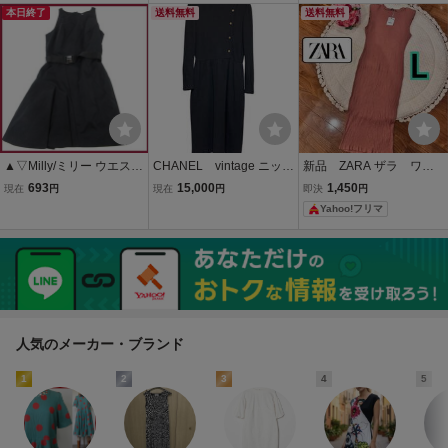
GY06 レディース
本日終了
ストレッチ 白 ホワイト P
送料無料
送料無料
◆送料無料◆YC2458
▲▽Milly/ミリー ウエスト
CHANEL vintage ニット
新品 ZARA ザラ ワン
マーク♪ワンピース★黒/ブ
ワンピース 送料無
ピース ロングワンピー
693
15,000
1,450
現在
円
現在
円
即決
円
ラック サイズ0
料！
ス リブニットワンピー
Yahoo!フリマ
ス ベージュ Lサイズ
人気のメーカー・ブランド
1
2
3
4
5