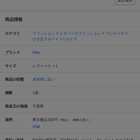
違反報告
商品情報
カテゴリ
ファッション
レディースファッション
ワンピース
ひざ丈スカート
Lサイズ
ブランド
Milly
サイズ
レディース
L
商品の状態
未使用に近い
個数
1
個
発送元の地域
千葉県
送料
東京都は
330円
（税込）（離島を除く）
詳細
支払い方法
PayPay残高等、PayPayクレジット、クレジットカードなど