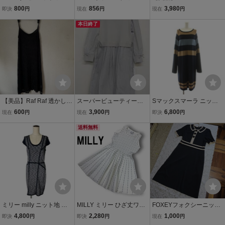
ース ONESIZE ネイビー
ース ノースリーブ ニット
オーウェン ノースリーハ
800
856
3,980
即決
円
現在
円
現在
円
レディース
ニットワンピース ロング
イネックニットドッキン
スカート マキシワンピー
本日終了
グワンピース ０ ブラ
ス 総柄 オフホワイト アイ
ック 09WNO232095
ボリー L
【美品】Raf Raf 透かし編
スーパービューティー
Sマックスマーラ ニット
みニット キャミワンピ
ニットタフタ切替ワンピ
ワンピース タイト ミモレ
600
3,900
6,800
現在
円
現在
円
即決
円
ース 3L
ース サイズ42号 GR
ロング 長袖 ボーダー柄 ウ
送料無料
ール L 紺 ネイビー ベージ
ュ 水色 9326303
ミリー milly ニット地 ワ
MILLY ミリー ひざ丈ワン
FOXEYフォクシーニット
ンピース ショートスリー
ピース ノースリーブ フレ
ワンピース40 ブラック 半
4,800
2,280
1,000
即決
円
即決
円
現在
円
ブ 半袖 ひざ丈 M グレー ■
ア ニット 刺繍 ドット風
袖ワンピース