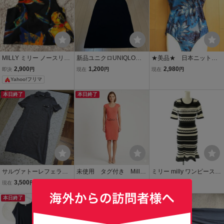
MILLY ミリー ノースリー
新品ユニクロUNIQLOウ
★美品★ 日本ニット
ブトップス 花柄 マルチカ
ォッシャブルニットブラ
水着 スイムウェア ワ
2,900
1,200
2,980
即決
円
現在
円
現在
円
ラー サイズ4
ワンピースノースリーブ
ンピース レディース 4
Yahoo!フリマ
①黒L
Lサイズ 大きいサイズ
SW13576
本日終了
本日終了
サルヴァトーレフェラガ
未使用 タグ付き Milly
ミリー milly ワンピース
モニットワンピースL 半
ミリー ケーブルニット
透かし編み ニット P ブラ
3,500
2,000
1,000
現在
円
現在
円
即決
円
袖 グレー ワンピース ニッ
タイトワンピース 膝
ック オフホワイト /DO ■E
ト
本日終了
丈 朱色 S ベルトデザ
CD003 レディース
送料無料
イン