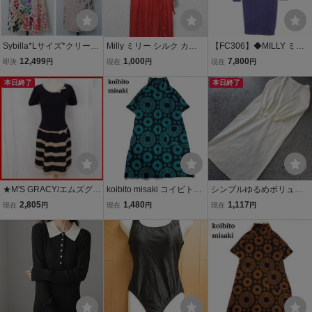
Sybilla*Lサイズ*クリーニ
Milly ミリー シルク カシ
【FC306】◆MILLY ミリ
ング済*シビラ*TAPE YAR
ュクール ドレス ワンピー
ー アイレットレース ニッ
12,499
1,000
7,800
即決
円
現在
円
現在
円
N EMBROIDERY*ワンピ
ス レディース 4 レッド yg
ト ワンピース 紺 ネイビー
ース*カーディガン*セッ
本日終了
8139
M
本日終了
トアップ*刺繍*アップリ
ケ*ニット*花
★M'S GRACY/エムズグレ
koibito misaki コイビトミ
シンプルゆるめボリュー
イシー 半袖ニットワンピ
サキ ワンピース ニット 半
ム袖長袖ロングニットワ
2,805
1,480
1,117
現在
円
現在
円
現在
円
ース 40/M～L相当/膝上～
袖 総柄 M-L レディース C
ンピースオフ白L 新品 未
ミニ丈/ブラック×ベージ
42628-72
使用 48
ュ/コットン他&19496000
50