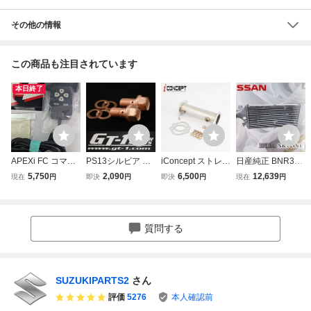
その他の情報
この商品も注目されています
本日終了
APEXi FC コマン
PS13シルビア RP
iConcept ストレー
日産純正 BNR34
ダー s13 s15 s14
S13 180SX用に H
ト触媒 AFセンサ
スカイライン GT-
5,750
2,090
6,500
12,639
現在
円
即決
円
即決
円
現在
円
180sx シルビア パ
CR32 ECR33 ER
ー取付け可 180SX
R RB26DETT 前
ワーFC BNR32 B
34 BNR32 BCNR
シルビア S13 S14
置き インタークー
CNR33 BNR34 E
33 BNR34 GT-R 2
S15 HCR32 ECR
ラー BNR32 BCN
R34 HCR32 ECR
POTキャリパー流
33 GT-R R32 BNR
R33 WGNC34改 2
質問する
33 JZX100 ランエ
用／バンジョウボ
32 BCNR33 C33
60RS HCR32 EC
ボ RX-7 FD3S ア
ルト 対向キャリ
C34 Y33 A31
R33 ER34 S13 S1
ルテッツァ
パー★
4 S15 棚
SUZUKIPARTS2
さん
評価
5276
本人確認前