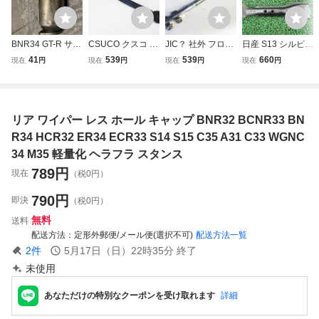
BNR34 GT-R サー
CSUCO クスコ E
JIC？ 社外 フロン
日産 S13 シルビア
ド SARD キャタラ
R34 スカイライン
ト ピロ テンショ
純正 トラクション
41
539
539
660
現在
円
現在
円
現在
円
現在
円
イザー 触媒 スカ
テンションロッド
ンロッド 【1本】
ロッド S14 S15 1
イライン BNR32
アーム 1本 ECR3
ECR33 ER34 S15
80SX C33 C34 C
BCNR33 シルビア
3 C34 C35 ローレ
S14 S13 180SX C
35 R33 R34 BNR
S13 S14 S15 日産
ル S15 S14 シル
35 スカイライン
32 BCNR33 BNR
リア ワイパー レス ホール キャップ BNR32 BCNR33 BN
nismo
ビア 棚2J4
シルビア S15にて
34 180SX
棚G-2
R34 HCR32 ER34 ECR33 S14 S15 C35 A31 C33 WGNC
34 M35 軽量化 ヘラフラ スタンス
789
円
現在
（税0円）
790
円
即決
（税0円）
無料
送料
配送方法
定形外郵便/メール便(選択不可)
配送方法一覧
2
件
5月17日（日）22時35分
終了
未使用
あなただけの特別なクーポンを受け取れます
詳細