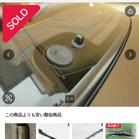
1
/
3
この商品よりも安い類似商品
本日終了