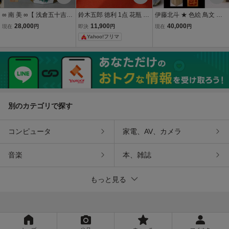
∞ 南 美 ∞【 浅倉五十吉
鈴木五郎 徳利 1点 花瓶 一
伊藤北斗 ★ 色絵 鳥文 瓢
九谷 色絵 六稜 壷
輪挿 酒注 酒器 花器
箪 徳利 ★ 共箱 共布 ★
28,000
11,900
40,000
現在
円
即決
円
現在
円
共箱付き】 高さ約25.3c
師：人間国宝 藤本能道 ★
Yahoo!フリマ
m 文化勲章 獅子 唐
独特のタッチで何とも愛
児 鶉 壺
らしい絵付の逸品 ★ 酒器
★
別のカテゴリで探す
コンピュータ
家電、AV、カメラ
音楽
本、雑誌
もっと見る