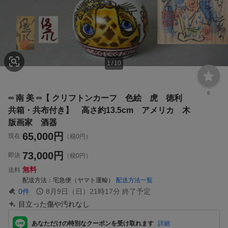
1
/
10
6
∞ 南 美 ∞【 クリフトンカーフ 色絵 虎 徳利
共箱・共布付き】 高さ約13.5cm アメリカ 木
版画家 酒器
65,000
円
現在
（税0円）
73,000
円
即決
（税0円）
無料
送料
配送方法
宅急便（ヤマト運輸）
配送方法一覧
0
件
8月9日（日）21時17分
終了予定
目立った傷や汚れなし
あなただけの特別なクーポンを受け取れます
詳細