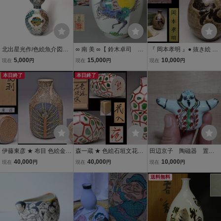
北出星光作/色絵魚介図飾
∞ 南 美 ∞【 鈴木卓司 色
『 岡本孝明 』● 抜き絵 徳
瓶/徳利/晩年作//未使用品/
絵 馬紋 面取 壷 共
利 ● 紙箱 栞 ● 岡山 酒津焼
5,000
15,000
10,000
現在
円
現在
円
現在
円
師北出塔次郎
箱・栞付き】 高さ約22.
兜山窯 2代 ● 父：岡本蕭
本日終了
3cm 京都 壺
本日終了
一 ● 民芸陶らしい飾らな
い造形意匠 ● 酒器 ●
伊藤東彦 ★ 布目 色絵金彩
森一蔵 ★ 色絵石垣文花入
田辺京子 陶磁器 置
松文 徳利 ★ 共箱 ★ 布目
★ 共箱 ★ 徳利 にも ★ 検
物 オブジェ 九谷焼
40,000
40,000
10,000
現在
円
現在
円
現在
円
をキャンバスに氏らしい
市無形文化財 古萬古 赤絵
現代作家
筆致で吉祥の松が描かれ
万古焼 ★ 赤と緑 ★ 萬古
送料無料
た逸品 ★ 酒器 笠間焼 ★
焼 万古焼