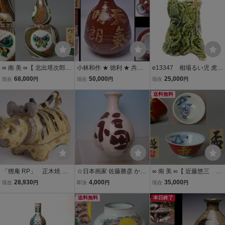
正月 z8954a
具 陶磁器 z8733t
∞ 南 美 ∞【 北出塔次郎
小林和作 ★ 徳利 ★ 共箱
e13347 相場るい児 虎
錦繍手 双蝶図 飾瓶
★ 洋画家の手による見事
花瓶 置物 オブジェ （1
68,000
50,000
25,000
現在
円
現在
円
現在
円
共箱・共布付き】 高さ
な逸品 ★ 白磁 赤呉須 金
5）
約24.2cm 九谷 色絵 蝶
彩 ~ 天気晴朗瑞雲満天~
送料無料
八角 捻り 瓢形 花瓶
★ 字にも味わい有り 酒器
「狸庵 RP」 正木焼 張
☆日本画家 佐藤勝彦 かつ
∞ 南 美 ∞【 近藤悠三 赤
子虎 香合 「合箱」 / 尾
ひこ 直筆『福寿』花瓶 H
絵 金彩 ”福々寿々”
28,930
4,000
35,000
現在
円
即決
円
現在
円
張藩 寅年 正木惣三郎 茶道
13,5cm 箱無 真作 徳利
盃 共箱付き】 口径約
具 御深井焼 御深井丸 ☆本
送料無料
7.2cm 人間国宝 柘榴
本日終了
物保障☆Lx2ui7q
ぐい呑 酒器