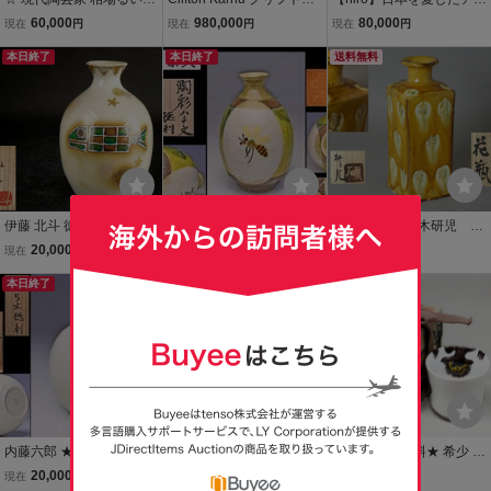
虎の置物 壬寅 （共箱共
ン・カーフ 虎尽くし トラ
リカ人木版画家！ クリフ
60,000
980,000
80,000
現在
円
現在
円
現在
円
栞）現代美術 人気作家 現
九谷焼 花器 花瓶 壺 木箱
トン・カーフ 造 干支午
代アート
本日終了
付き 縁起物 真作
本日終了
（馬）絵盃 共箱（絵付
送料無料
けあり）★検索★ 木版画
アート 酒器
伊藤 北斗 徳利 魚
迎秦夫 ★ 陶彩 ハチ文 徳
∞ 南 美 ∞【 船木研児 黄
利 ★ 共箱 共布 栞 ★ 絵本
釉 押紋 花瓶 共箱付
20,000
30,000
50,000
現在
円
現在
円
現在
円
から飛び出した様な愛ら
き】 高さ約22.4cm 島
本日終了
しい蜂文が素敵な逸品 ★
本日終了
根 布志名焼 角瓶
送料無料
酒器 ★
内藤六郎 ★ いたち文徳利
加藤卓男 ★ ラスター彩 人
DKG★送料無料★ 希少 未
★ 共箱 ★ かわいらしい動
物文 ぐい呑 ★ 共箱 共布
使用 Clifton Karfu クリフ
20,000
60,000
75,240
現在
円
現在
円
現在
円
物文 ★ 朦朧体のような筆
栞 ★ 人間国宝 ★ 氏らし
トンカーフ 干支 申 猿 ぐ