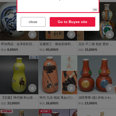
のタッチ ★ 釉下彩タイプ
い意匠の逸品 ★ 6代 加藤
い呑み お猪口 九谷焼 色絵
本日終了
★ 酒器 ★ 花入としても
幸兵衛 ★ 酒器 ★★
申文猪口 全面 手描き 共箱
付き
close
Go to Buyee site
即決商品・会津若松旧
近藤悠三 柳金彩徳利
北出 不二雄 色絵 更紗 魚
家・蔵出し( 作家物・十
共箱 Y999
文 徳利
8,000
95,000
15,000
即決
円
即決
円
現在
円
路作・染付けに鉄釉で描
かれたユーモラスな猫の
様な虎に笹模様飾壺 )貴
重・珍品
【宝蔵】時代物 幹山造 馬
時代 九谷 祝絵 凧あげに兎
須田菁華 (造) 赤地 かわい
之図徳利 高さ約15㎝ 酒器
の餅つき玩具図 徳利 陶磁
い丸文 徳利 一双 須田青華
33,000
26,800
23,000
現在
円
即決
円
即決
円
器 酒器 酒次 酒注 懐石道
酒器 花器にも 花瓶 花生
送料無料
具 茶懐石 花器にも 花瓶
本日終了
花入 懐石道具 茶懐石 茶道