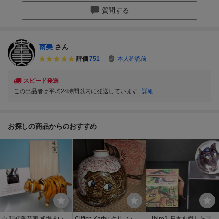
質問する
南美
さん
評価
751
本人確認前
スピード発送
この出品者は平均24時間以内に発送しています
詳細
お探しの商品からのおすすめ
☆ 現代陶芸家 相場るい児
Clifton Karhu クリフト
【hiro】日本を愛したアメ