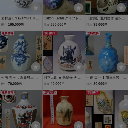
岩村遠 EN Iwamura サラ
Clifton Karhu クリフト
【銀閣】北村隆作 清水公
リーマンカップ 現代美術
ン・カーフ 九谷焼 特大サ
昭絵「春秀」共箱 旧家蔵
165,000
550,000
39,000
現在
円
現在
円
現在
円
イズの徳利 花器 花瓶 壺
出 送料無料(ZE648)
送料無料
鯛つり恵比寿 小槌大黒 木
本日終了
送料無料
箱付き 七福神 縁起物 真作
∞ 南 美 ∞【 近藤悠三 柘
河本五郎 ★ 色絵壷 ★ 共
∞ 南 美 ∞【 加藤卓男 青
榴 染付 瓢形 瓶 共
箱 ★ 人物文 ★ 染付赤絵
釉 銀華 紐飾 花入 共
70,000
40,000
80,000
現在
円
現在
円
現在
円
箱・二重箱・栞付き】
★ 徳利 ★ 花入にも ★ 瀬
箱・共布・栞付き】 高
高さ約20.8cm 人間国
送料無料
戸 ★ 父 河本礫亭 ★ 子息
送料無料
さ約25.7cm 人間国宝
本日終了
宝 ザクロ 花瓶 飾瓶
河本太郎 ★ ユニークな模
「重要無形文化財」在
様 ★
印 花瓶