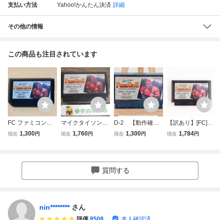
支払い方法
Yahoo!かんたん決済
詳細
その他の情報
この商品も注目されています
FC ファミコンソ
マイクタイソン・
D-2 【動作確認
【訳あり】[FC]マ
フト マイクタイ
パンチアウト！！
済】FCソフト マ
イクタイソン・パ
1,300
1,760
1,300
1,784
現在
円
現在
円
現在
円
現在
円
ソンパンチアウ
動作確認済み
イクタイソン・パ
ンチアウト(PUNC
ト ソフトのみ
ソフトのみ ファ
ンチアウト!! (ソフ
H OUT!!) 任天堂 6
ミコンソフト
トのみ) ファミ
0506266
コン/レトロゲーム
質問する
nin********
さん
評価
8508
本人確認済