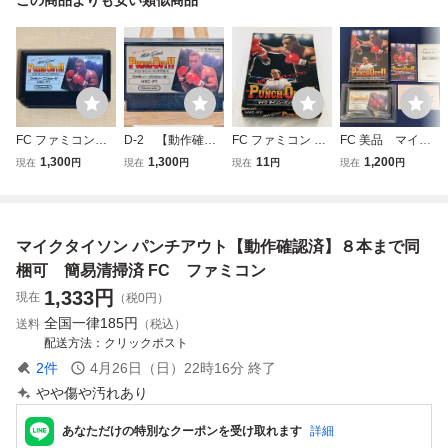
FC ファミコンソ
D-2 【動作確認
FC ファミコン パ
FC 美品 マイク
フト マイクタイ
済】FCソフト マ
ンチアウト マイク
タイソンパンチア
1,300
1,300
11
1,200
現在
円
現在
円
現在
円
現在
円
ソンパンチアウ
イクタイソン・パ
タイソン マイクタ
ウト 箱説付き
ト ソフトのみ
ンチアウト!! (ソフ
イソンパンチアウ
トのみ) ファミ
ト 任天堂 箱付き
コン/レトロゲーム
マイクタイソン パンチアウト【動作確認済】８本まで同
梱可 簡易清掃済 FC ファミコン
1,333
円
現在
（税0円）
全国一律
185円
送料
（税込）
配送方法
クリックポスト
2
件
4月26日（日）22時16分
終了
やや傷や汚れあり
あなただけの特別なクーポンを受け取れます
詳細