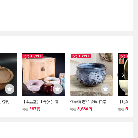
もうすぐ終了
もうすぐ終了
もうすぐ終
 泡瓶 急
【珍品堂】1円から 棗 茶
作家物 志野 茶碗 在銘 化
【翔苑】唐
美術品 宝
筅 茶碗 共箱 茶道具セッ
粧箱 美品 鼠 美濃焼 茶器
原清「唐津
287
3,980
5,805
円
円
現在
現在
現在
道具 煎茶
ト 木箱 煎茶道具 抹茶碗
茶道具 和骨董 和美術 古
師事 清水卯
瓶 急須
時代物 古美術 骨董品 蔵
道具 古美術 古玩 時代物
正会員 茶道
出しN-A63B-CG2
煎茶 抹茶 器 碗 点前 懐石
茶器 陶器 07.
鼡