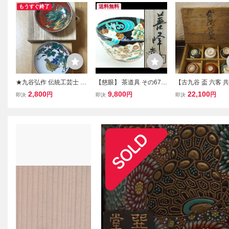
もうすぐ終了
送料無料
★九谷弘作 伝統工芸士 古
【慈眼】 茶道具 その67
【古九谷 盃 六客 共
田弘毅 九谷焼 龍紋 共箱
送料無料！即決！秀逸！
盃 酒器 色絵 九谷焼
2,800
9,800
22,100
円
円
円
即決
即決
即決
付 茶道具 古美術 骨董 盃
上山善峰 『扇面流 仁清
道具 古美術】
ぐい呑み 酒器 色絵
黒 茶碗』 共箱 茶道具 色
絵 京焼