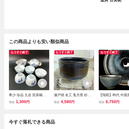
道具 古美術
この商品よりも安い類似商品
もうすぐ終了
もうすぐ終了
もうすぐ終了
希少 珍品 九谷 煎茶碗 名
瀬戸焼 名工 兎月窯 杉浦
【翔苑】時代 中国
工 急須 茶器 湯呑 和食器
文泰 作 御題 苗 茶碗 共箱
作 天目茶碗 茶道具
1,300
4,580
6,750
円
円
円
現在
現在
現在
煎茶碗 古美術 茶道具 茶
在銘 美品 茶 道具 黒 青 釉
道具 茶器 抹茶椀 
器 時代物 煎茶道具
抹茶 碗 茶器 和美術 和骨
器 中国古玩 美品 古
董 古美術 古 玩 作家物 煎
7.22.275.2(5)
茶 器
今すぐ落札できる商品