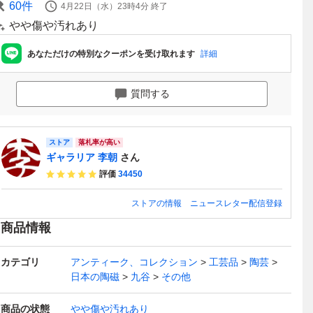
60
件
4月22日（水）23時4分
終了
やや傷や汚れあり
あなただけの特別なクーポンを受け取れます
詳細
質問する
ストア
落札率が高い
ギャラリア 李朝
さん
評価
34450
ストアの情報
ニュースレター配信登録
商品情報
カテゴリ
アンティーク、コレクション
工芸品
陶芸
日本の陶磁
九谷
その他
商品の状態
やや傷や汚れあり