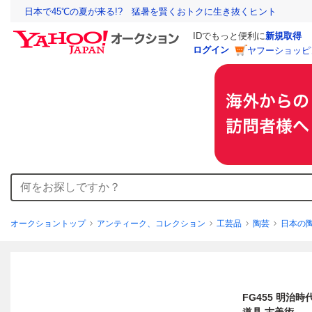
日本で45℃の夏が来る!? 猛暑を賢くおトクに生き抜くヒント
IDでもっと便利に
新規取得
ログイン
ヤフーショッピ
オークショントップ
アンティーク、コレクション
工芸品
陶芸
日本の
FG455 明治