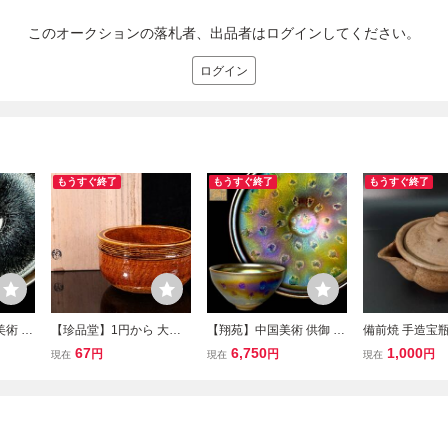
このオークションの落札者、出品者はログインしてください。
ログイン
もうすぐ終了
もうすぐ終了
もうすぐ終了
美術 上
【珍品堂】1円から 大樋
【翔苑】中国美術 供御 曜
備前焼 手造宝瓶
 煎茶
焼 茶碗 茶道具 抹茶碗 共
変天目茶碗 茶道具 煎茶道
須 煎茶道具 古
67
6,750
1,000
円
円
円
現在
現在
現在
中国茶
箱 木箱 煎茶道具 抹茶道
具 茶器 抹茶椀 中国茶器
瓶 煎茶道具 茶
美術 0
具 径15cm 伝統工芸 骨董
中国古玩 美品 古美術 07.
器 在銘 茶器 宝
品 古美術 美品 AB05
22.275.3(5)