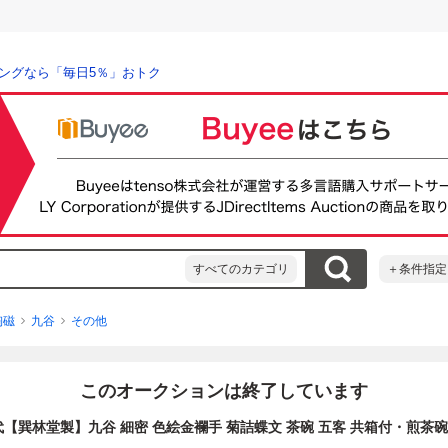
ングなら「毎日5％」おトク
すべてのカテゴリ
＋条件指定
陶磁
九谷
その他
このオークションは終了しています
時代【巽林堂製】九谷 細密 色絵金襴手 菊詰蝶文 茶碗 五客 共箱付・煎茶碗