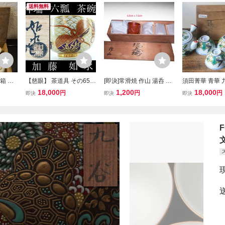
送料無料
箱 酒
【慈眼】 茶道具 その65
[即決]常滑焼 作山 湯呑 5
須田菁華 青華 
 煎茶
送料無料！即決！細やか
客セット 朱泥 竹彫 煎茶
梅模様 茶器 共
18,000
1,200
18,000
円
円
円
即決
即決
即決
な作行！加藤如水 『祥瑞
碗 煎茶道具 茶器 共箱 伝
茶道具 番茶 古
六瓢 茶碗』 共箱 茶道具
統工芸 骨董 古美術 湯飲
京焼 色絵 薄茶
み 湯のみ 茶器揃