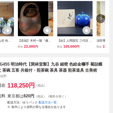
九谷 色絵
【若福】木村一陽『備前
【結】人間国宝 三代目 徳
須田菁華 (造
箱 検】煎
水注』備前焼 水注 備前焼
田八十吉 造 在銘 金銘 共
5客揃 共箱
22,000
165,000
15,80
円
円
即決
即決
即決
九谷
水次 備前焼 茶器 備前焼
箱 保証（徳田正彦）九谷
和食器 茶道
煎茶道具 高さ27cm 共箱
焼 壷 花器 床飾り 花瓶 色
茶懐石 九谷
共布 栞付 保証品 茶道具
絵 骨董品 古美術 アンテ
27t
ィーク
FG455 明治時代【巽林堂製】九谷 細密 色絵金襴手 菊詰蝶
文 茶碗 五客 共箱付・煎茶碗 茶具 茶器 煎茶道具 古美術
ストア
118,250
円
現在
（税込）
送料
東京都は
820円
（税込）（離島を除く）
配送方法
ゆうパック
配送方法一覧
条件により送料が異なる場合があります