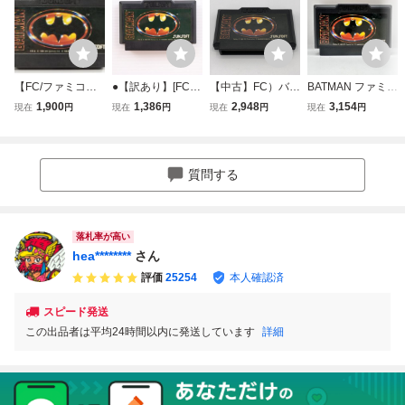
【FC/ファミコ
●【訳あり】[FC]
【中古】FC）バッ
BATMAN ファミコ
ン】BATMAN/バッ
バットマン(BATM
トマン[24001120
ン ソフトのみ フ
1,900
1,386
2,948
3,154
現在
円
現在
円
現在
円
現在
円
トマン SUNSOF
AN) サン電子 605
7041]
ァミコンソフト レ
T 任天堂 ファ
06994
トロゲーム サン電
ミコンソフト/動作
子 動作確認済み -
未確認【ac01z】
d819
質問する
落札率が高い
hea********
さん
評価
25254
本人確認済
スピード発送
この出品者は平均24時間以内に発送しています
詳細