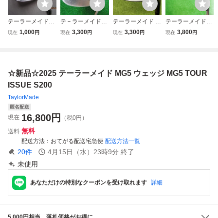
テーラーメイド
テ－ラーメイド
テーラーメイド Ta
テーラーメイド
ウエッジ 58°
M3 アイアン SW
ylorMade SpeedB
MG 52 SB-09 ウェ
1,000
3,300
3,300
3,800
現在
円
現在
円
現在
円
現在
円
55° XP100-S30
lade KBS C-TAPE
ッジ
0
R 90 フレックス S
ロフト角 55° ウェ
ッジ ゴルフ クラ
☆新品☆2025 テーラーメイド MG5 ウェッジ MG5 TOUR
ブ
ISSUE S200
TaylorMade
匿名配送
16,800
円
現在
（税0円）
無料
送料
配送方法
おてがる配送宅急便
配送方法一覧
20
件
4月15日（水）23時9分
終了
未使用
あなただけの特別なクーポンを受け取れます
詳細
5,000円相当、落札価格がお得に