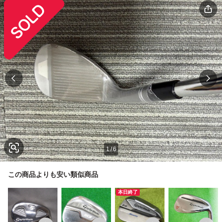
1
/
6
この商品よりも安い類似商品
本日終了