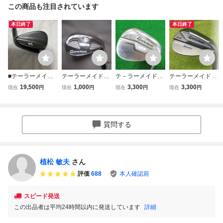
この商品も注目されています
本日終了
本日終了
■テーラーメイド
テーラーメイド
テ－ラーメイド
テーラーメイド Ta
■MG5 ■50度■56
ウエッジ 58°
M3 アイアン SW
ylorMade SpeedB
19,500
1,000
3,300
3,300
現在
円
現在
円
現在
円
現在
円
度■60度 ■3本セ
55° XP100-S30
lade KBS C-TAPE
ット■ Charcoal Bl
0
R 90 フレックス S
ack■ KBS C-TAPE
ロフト角 55° ウェ
R LITE■
ッジ ゴルフ クラ
質問する
ブ
植松 敏夫
さん
評価
688
本人確認前
スピード発送
この出品者は平均24時間以内に発送しています
詳細