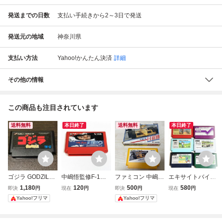
発送までの日数
支払い手続きから2～3日で発送
発送元の地域
神奈川県
支払い方法
Yahoo!かんたん決済
詳細
その他の情報
この商品も注目されています
送料無料
本日終了
送料無料
本日終了
ゴジラ GODZILLA
中嶋悟監修F-1ヒ
ファミコン 中嶋悟
エキサイトバイク
FC ソフトのみ
ーロー2 中嶋悟 F1
F-1ヒーロー
Ｆ１レース テニス
1,180
120
500
580
即決
円
現在
円
即決
円
現在
円
※価格交渉お断り
ヒーロー2【動作
ゴルフ ベースボー
Yahoo!フリマ
Yahoo!フリマ
確認済】８本まで
ル サッカー セッ
同梱可 簡易清掃
ト【動作確認済】
済 FC ファミコ
８本まで同梱可