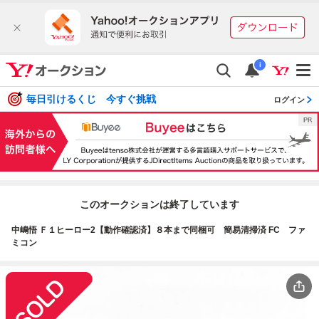
i
毎日引けるくじ 今すぐ挑戦
ログイン
このオークションは終了しています
中嶋悟 Ｆ１ヒーロー2【動作確認済】８本まで同梱可 簡易清掃済 FC ファ
ミコン