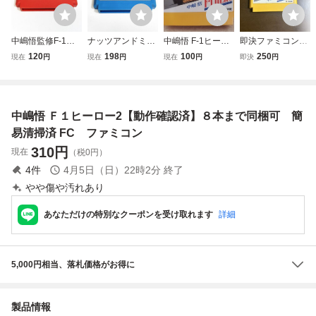
中嶋悟監修F-1ヒ
ナッツアンドミル
中嶋悟 F-1ヒーロ
即決ファミコンソ
ーロー2 中嶋悟 F1
ク【動作確認済】
ー VRE-F1 VARIE
フト 中嶋悟 Ｆ１
120
198
100
250
現在
円
現在
円
現在
円
即決
円
ヒーロー2【動作
８本まで同梱可
ファミリーコンピ
ヒーロー 中嶋悟F-
確認済】８本まで
簡易清掃済 FC
ュータ ファミコン
1ヒーロー
同梱可 簡易清掃
ファミコン
任天堂 ファミコン
済 FC ファミコ
ソフト Nintendo F
中嶋悟 Ｆ１ヒーロー2【動作確認済】８本まで同梱可 簡
ン
1-HERO バリエ F
1ヒーロー
易清掃済 FC ファミコン
310
円
現在
（税0円）
4
件
4月5日（日）22時2分
終了
やや傷や汚れあり
あなただけの特別なクーポンを受け取れます
詳細
5,000円相当、落札価格がお得に
製品情報