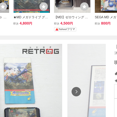
ト メ
★MD メガドライブ グラ
【MD】ゼロウィング メ
SEGA MD メ
ナダ GRANADA (箱・説
ガドライブ 箱無し
ぷよぷよ 箱 説
4,800
4,500
800
円
円
円
即決
即決
即決
明書付) *ウルフチーム
Yahoo!フリマ