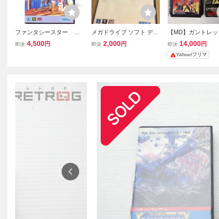
ファンタシースター 復
メガドライブ ソフト デビ
【MD】ガントレッ
刻版 箱とジャケットの
ルズコース 箱付 取説あり
ガドライブ 箱無し
4,500
2,000
14,000
円
円
円
即決
即決
即決
み 【 MD / メガドライブ
SEGA セガ 動作確認済み
Yahoo!フリマ
】 No.5345
MD