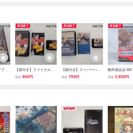
本日終了
本日終了
本日終了
ザブラ
【箱付き】ファイナルブ
【箱付き】スーパーハン
動作保証品 MD
 MD
ロー メガドライブ MD
グオン メガドライブ MD
イブ マスター
660
704
1,650
円
円
円
現在
現在
現在
ンスターズ 箱説
送料無料