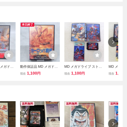
本日終了
 メガドラ
動作保証品 MD メガドラ
MD メガドライブ ストラ
MD メガドラ
・オブ・モ
イブ ヨーロッパ戦線 箱説
イダー飛竜 SEGA セガ 箱
OS フェリオス
1,100
1,100
1,210
円
円
現在
現在
現在
付【10
ハガキ/マップ付【10
説付【IO
ムコ 箱説付
送料無料
送料無料
送料無料