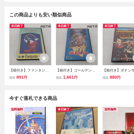
この商品よりも安い類似商品
本日終了
本日終了
本日終了
【箱付き】ファンタジア
【箱付き】ゴールデンア
【箱付き】ボナン
メガドライブ MD
ックス メガドライブ MD
ザーズ メガドライブ
891
1,661
880
円
円
円
現在
現在
現在
今すぐ落札できる商品
送料無料
本日終了
送料無料