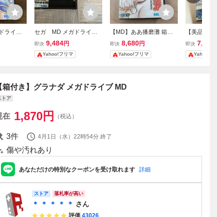
ガドライブ
セガ MD メガドライ
【MD】ああ播磨灘 箱説
【美品・動
明書付
ブ 専用ソフト ハイブリ
付き メガドライブ
ガドライブ
9,484
8,680
7,600
円
円
即決
即決
即決
ッド・フロント SEGA 箱
ラン 箱説付き
Yahoo!フリマ
Yahoo!フリマ
Yahoo!
説ハガキ付き
EGA
【箱付き】グラナダ メガドライブ MD
ストア
1,870
円
現在
（税込）
3
件
4月1日（水）22時54分
終了
傷や汚れあり
あなただけの特別なクーポンを受け取れます
詳細
ストア
落札率が高い
＊ ＊ ＊ ＊ ＊
さん
評価
43026