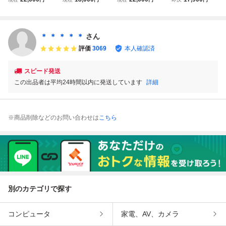
男 ロックマンX ロ
TUDIO春男 ロック
TUDIO春男 新作
HHC STUDIO春男
ックマンエクス ソ
マン エクス ソフ
ロックマンゼロ ソ
新作 ロックマンエ
フビ
ビ ロックマンX Di
フビ ロックマンX
クス ソフビ ロッ
VE ROCKMAN M
DiVE ROCKMAN
クマンX DiVE RO
＊ ＊ ＊ ＊ ＊
さん
EGAMAN 新品未
MEGAMAN 新品
CKMAN MEGAMA
評価
3069
本人確認済
開封
未開封
N 新品未開封
スピード発送
この出品者は平均24時間以内に発送しています
詳細
※商品削除などのお問い合わせは
こちら
別のカテゴリで探す
コンピュータ
家電、AV、カメラ