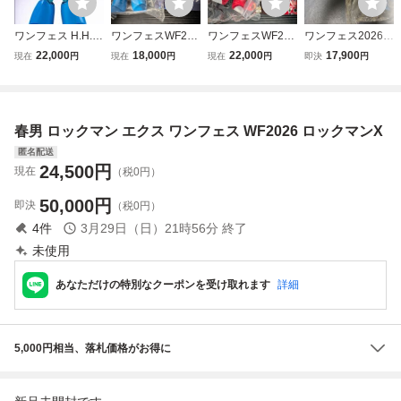
ワンフェス H.H.C
ワンフェスWF202
ワンフェスWF202
ワンフェス2026夏
HHC STUDIO 春
6夏 H.H.C HHC S
6夏 H.H.C HHC S
WF2026S H.H.C
22,000
18,000
22,000
17,900
現在
円
現在
円
現在
円
即決
円
男 ロックマンX ロ
TUDIO春男 ロック
TUDIO春男 新作
HHC STUDIO春男
ックマンエクス ソ
マン エクス ソフ
ロックマンゼロ ソ
新作 ロックマンエ
フビ
ビ ロックマンX Di
フビ ロックマンX
クス ソフビ ロッ
VE ROCKMAN M
DiVE ROCKMAN
クマンX DiVE RO
春男 ロックマン エクス ワンフェス WF2026 ロックマンX
EGAMAN 新品未
MEGAMAN 新品
CKMAN MEGAMA
開封
未開封
N 新品未開封
匿名配送
24,500
円
現在
（税0円）
50,000
円
即決
（税0円）
4
件
3月29日（日）21時56分
終了
未使用
あなただけの特別なクーポンを受け取れます
詳細
5,000円相当、落札価格がお得に