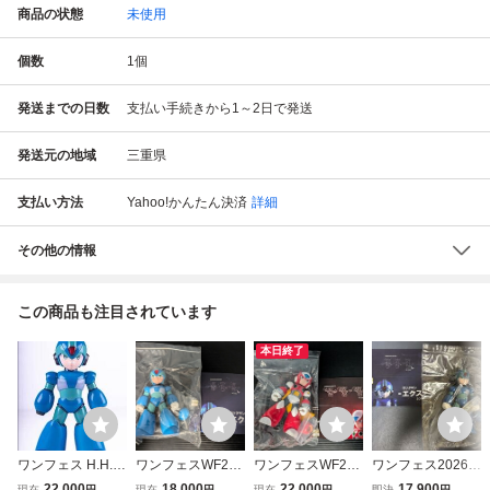
商品の状態
未使用
個数
1
個
発送までの日数
支払い手続きから1～2日で発送
発送元の地域
三重県
支払い方法
Yahoo!かんたん決済
詳細
その他の情報
この商品も注目されています
本日終了
ワンフェス H.H.C
ワンフェスWF202
ワンフェスWF202
ワンフェス2026夏
HHC STUDIO 春
6夏 H.H.C HHC S
6夏 H.H.C HHC S
WF2026S H.H.C
22,000
18,000
22,000
17,900
現在
円
現在
円
現在
円
即決
円