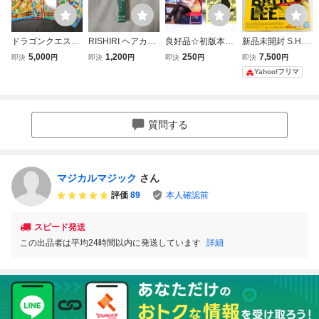
ドラゴンクエス
RISHIRI ヘアカラ
良好品☆初版本・
新品未開封 S.H.Fi
ト プリンセスア
ースティック サ
特典付き 可愛い上
guarts ブルース・
5,000
1,200
250
7,500
即決
円
即決
円
即決
円
即決
円
リーナ 全巻 （Ｇ
スティ ナチュラ
司を困らせたい☆
リー LEGACY 50t
Yahoo!フリマ
ファンタジーコミ
ルブラウン 未使
2巻☆タチバナロ
h Ver. フィギュア
ックス） 八坂 麻
用 送料無料 利
ク
バンダイ
美子 送料無料
尻昆布 利尻白髪か
全初版 全巻セッ
くし 白髪用 白髪
質問する
ト 小松崎康弘
隠し
マジカルマジック
さん
評価
89
本人確認前
スピード発送
この出品者は平均24時間以内に発送しています
詳細