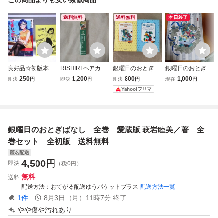
送料無料
送料無料
本日終了
良好品☆初版本・
RISHIRI ヘアカラ
銀曜日のおとぎば
銀曜日のおとぎば
特典付き 可愛い上
ースティック サ
なし 1巻 2巻 2冊
なし １ 愛蔵版
250
1,200
800
1,000
即決
円
即決
円
即決
円
現在
円
司を困らせたい☆
スティ ナチュラ
セット 萩岩睦士
萩岩睦美／著
Yahoo!フリマ
2巻☆タチバナロ
ルブラウン 未使
集英社文庫
ク
用 送料無料 利
尻昆布 利尻白髪か
くし 白髪用 白髪
銀曜日のおとぎばなし 全巻 愛蔵版 萩岩睦美／著 全
隠し
巻セット 全初版 送料無料
匿名配送
4,500
円
即決
（税0円）
無料
送料
配送方法
おてがる配送ゆうパケットプラス
配送方法一覧
1
件
8月3日（月）11時7分
終了
やや傷や汚れあり