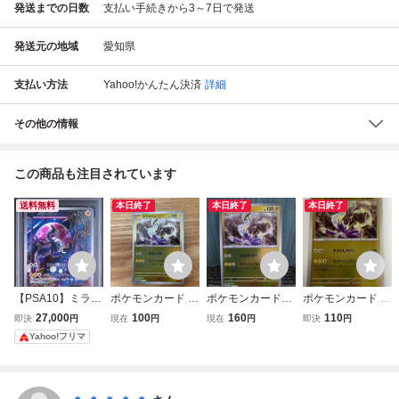
発送までの日数
支払い手続きから3～7日で発送
発送元の地域
愛知県
支払い方法
Yahoo!かんたん決済
詳細
その他の情報
この商品も注目されています
送料無料
本日終了
本日終了
本日終了
【PSA10】ミライ
ポケモンカード ポ
ポケモンカード
ポケモンカード .
ドン プロモ 048/S
ケカ ミライドン
ミライドン プロモ
PROMO SV-P ミ
27,000
100
160
110
即決
円
現在
円
現在
円
即決
円
V-P シールド戦 ポ
プロモ PROMO 0
ホイルミラー 雷ポ
ライドン
Yahoo!フリマ
ケモンカード
05/SV-P ミラー は
ケモン ポケカ 00
じめようキャンペ
5/SV-P するどいキ
ーン
バ ライトニングレ
ーザー