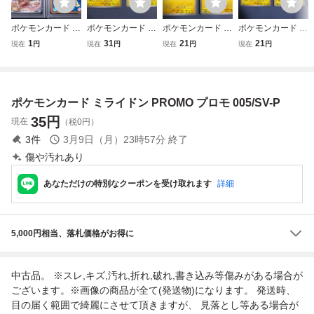
ポケモンカード ピ
ポケモンカード ピ
ポケモンカード ピ
ポケモンカード ピ
カチュウ SV-P プ
カチュウ 120/SV-
カチュウ 120/SV-
カチュウ げきとう
1
31
21
21
現在
円
現在
円
現在
円
現在
円
ロモ PSA9
P プロモ げきとう
P プロモ 4枚セッ
スパーク プロモ 1
スパーク 4枚セッ
ト げきとうスパー
20/SV-P 4枚セッ
ト
ク
ト ver.2
ポケモンカード ミライドン PROMO プロモ 005/SV-P
35
円
現在
（税0円）
3
件
3月9日（月）23時57分
終了
傷や汚れあり
あなただけの特別なクーポンを受け取れます
詳細
5,000円相当、落札価格がお得に
中古品。 ※スレ,キズ,汚れ,折れ,破れ,書き込み等傷みがある場合が
ございます。※画像の商品が全て(発送物)になります。 発送時、
目の届く範囲で綺麗にさせて頂きますが、 見落とし等ある場合が