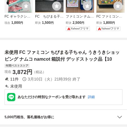
FC ギャラクシア
FC ちびまる子ち
ファミコン ナムコ
FC ファミコンソ
ン 箱説付き ナム
ゃん うきうきショ
ちびまる子ちゃん
フト キングオブキ
1,000
1,500
2,500
1,800
現在
円
即決
円
即決
円
即決
円
コ ファミコンソフ
ッピング ファミ
うきうきショッピ
ングス NAMCOT
Yahoo!フリマ
Yahoo!フリマ
ト namcot GALAX
コンソフト ナム
ング FC 説明書付
ナムコ
IAN レトロゲーム
コ
属 ソフト カセ
ット
未使用 FC ファミコン ちびまる子ちゃん うきうきショッ
ピング ナムコ namcot 箱説付 デッドストック品【10
年間ベストストア
3,872
円
現在
（税込）
11
件
3月10日（火）21時39分
終了
未使用
あなただけの特別なクーポンを受け取れます
詳細
5,000円相当、落札価格がお得に