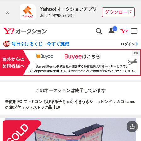
i
毎日引けるくじ 今すぐ挑戦
ログイン
このオークションは終了しています
未使用 FC ファミコン ちびまる子ちゃん うきうきショッピング ナムコ namc
ot 箱説付 デッドストック品【10