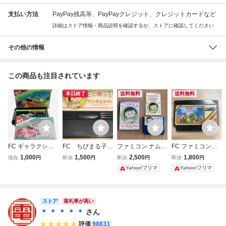
支払い方法
PayPay残高等、PayPayクレジット、クレジットカードなど
詳細はストア情報・商品説明を確認するか、ストアに確認してください
その他の情報
この商品も注目されています
本日終了
送料無料
送料無料
FC ギャラクシア
FC ちびまる子ち
ファミコン ナムコ
FC ファミコンソ
ン 箱説付き ナム
ゃん うきうきショ
ちびまる子ちゃん
フト キングオブキ
1,000
1,500
2,500
1,800
現在
円
即決
円
即決
円
即決
円
コ ファミコンソフ
ッピング ファミ
うきうきショッピ
ングス NAMCOT
Yahoo!フリマ
Yahoo!フリマ
ト namcot GALAX
コンソフト ナム
ング FC 説明書付
ナムコ
IAN レトロゲーム
コ
属 ソフト カセ
ット
ストア
落札率が高い
＊ ＊ ＊ ＊ ＊
さん
評価
98833