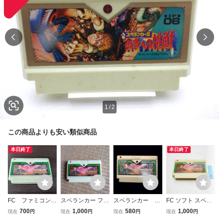
1
/
2
この商品よりも安い類似商品
本日終了
本日終了
FC ファミコン
スペランカー ファ
スペランカー FC
FC ソフト スペラ
スペランカー
ミコンソフト ファ
ファミリーコンピ
ンカー B
700
1,000
580
1,000
現在
円
現在
円
現在
円
現在
円
ミコン FC
ュータ ファミコン