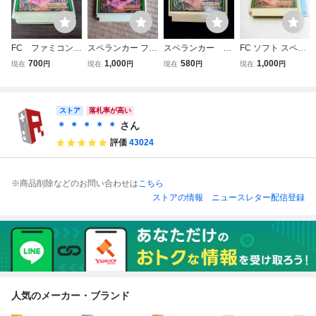
FC ファミコン
スペランカー ファ
スペランカー FC
FC ソフト スペラ
スペランカー
ミコンソフト ファ
ファミリーコンピ
ンカー B
700
1,000
580
1,000
現在
円
現在
円
現在
円
現在
円
ミコン FC
ュータ ファミコン
ストア
落札率が高い
＊ ＊ ＊ ＊ ＊
さん
評価
43024
※商品削除などのお問い合わせは
こちら
ストアの情報
ニュースレター配信登録
人気のメーカー・ブランド