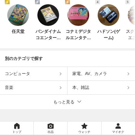
1
2
3
4
5
任天堂
バンダイナム
コナミデジタ
ハドソン(ゲ
スク
コエンターテ
ルエンタテイ
ーム)
エ
インメント
ンメント
別のカテゴリで探す
コンピュータ
家電、AV、カメラ
音楽
本、雑誌
もっと見る
トップ
出品
ウォッチ
マイオク