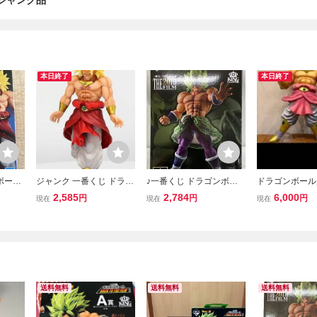
R ジャンク品
本日終了
本日終了
ボール
ジャンク 一番くじ ドラゴ
♪一番くじ ドラゴンボー
ドラゴンボール
M C賞
ンボール BACK TO THE F
ル超 THE 20TH FILM A賞
ー フィギュア 
2,585
2,784
6,000
円
円
円
現在
現在
現在
ー
ILM C賞 超サイヤ人ブロ
超サイヤ人ブロリーフル
フルパワー
リー フィギュア
パワー フィギュア■＊同
梱不可
送料無料
送料無料
送料無料