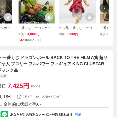
ゴンボール
一番くじ ドラゴンボール
中古品 一番くじ ドラゴン
一番くじ A
ILM A賞 超
BACK TO THE FILM ラス
ボール BACK TO THE FIL
ブロリー フ
13,000
9,900
21,80
円
円
即決
即決
即決
ーフルパ
トワン賞 超サイヤ人ブロ
M C賞 超サイヤ人ブロリ
ゴンボール B
Yahoo!フリマ
リーフルパワー フィギュ
ー フィギュア
E FILM
ア
☆ 一番くじ ドラゴンボール BACK TO THE FILM A賞 超サ
イヤ人 ブロリー フルパワー フィギュア KING CLUSTAR
ジャンク品
ストア
7,425
円
現在
（税込）
18
件
2月6日（金）22時46分
終了
全体的に状態が悪い
あなただけの特別なクーポンを受け取れます
詳細