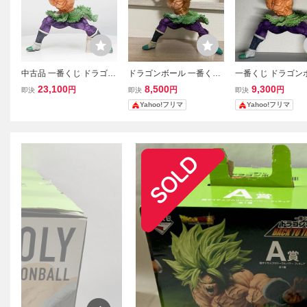
中古品 一番くじ ドラゴン
ドラゴンボール 一番くじ
一番くじ ドラゴン
ボール BACK TO THE FIL
BACK TO THE FILM A賞
BACK TO THE FIL
23,100
8,500
9,300
円
円
円
即決
即決
即決
M A賞 超サイヤ人ブロリ
超サイヤ人ブロリーフル
超サイヤ人ブロリ
Yahoo!フリマ
Yahoo!フリマ
ーフルパワー フィギュア
パワー フィギュア 箱無
パワー フィギュア
し