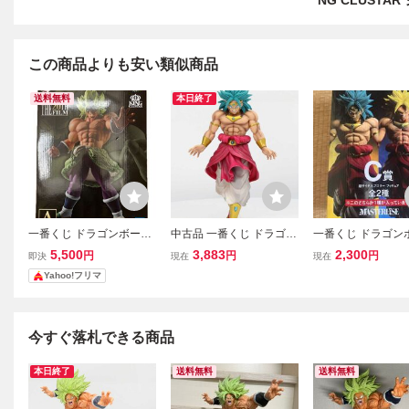
NG CLUSTA
この商品よりも安い類似商品
送料無料
本日終了
一番くじ ドラゴンボール
中古品 一番くじ ドラゴン
一番くじ ドラゴン
超 THE 20TH FILM A賞 超
ボール BACK TO THE FIL
BACK TO THE FIL
5,500
3,883
2,300
円
円
円
即決
現在
現在
サイヤ人ブロリーフルパ
M C賞 超サイヤ人ブロリ
超サイヤ人ブロリ
Yahoo!フリマ
ワーフィギュア
ー フィギュア
今すぐ落札できる商品
本日終了
送料無料
送料無料