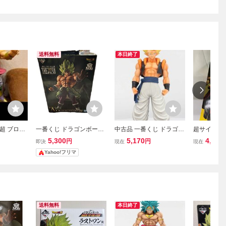
送料無料
本日終了
超 ブロリ
一番くじ ドラゴンボール
中古品 一番くじ ドラゴン
超サイヤ人
超サイヤ人
超 THE 20TH FILM A賞 超
ボール BACK TO THE FIL
「一番くじ
5,300
5,170
4,686
円
円
即決
現在
現在
サイヤ人ブロリーフルパ
M B賞 超ゴジータ フィギ
ル BACK TO
Yahoo!フリマ
ワーフィギュア
ュア
MASTERL
ュア
送料無料
本日終了