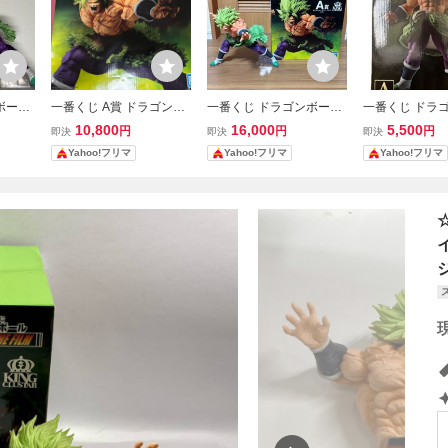
ボール
一番くじ A賞 ドラゴンボ
一番くじ ドラゴンボール
一番くじ ドラ
M A賞
ール ブロリー 超サイヤ人
BACK TO THE FILM A賞
超 THE 20TH F
10,800
16,000
5,500
円
円
円
即決
即決
即決
ーフル
ブロリーフルパワー BAC
超サイヤ人ブロリーフル
サイヤ人ブロリ
Yahoo!フリマ
Yahoo!フリマ
Yahoo!フリマ
K TO THE FILM フィギュ
パワー フィギュア
ワーフィギュア
ア