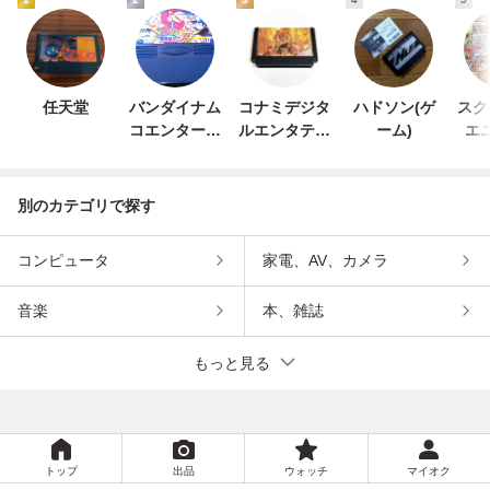
任天堂
バンダイナム
コナミデジタ
ハドソン(ゲ
スク
コエンターテ
ルエンタテイ
ーム)
エ
インメント
ンメント
別のカテゴリで探す
コンピュータ
家電、AV、カメラ
音楽
本、雑誌
もっと見る
トップ
出品
ウォッチ
マイオク