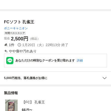
フト
g
FCソフト 孔雀王
ポニーキャニオン
年間ベストストア
2,500
円
現在
（税込）
1
件
1月20日（火）22時13分
終了
やや傷や汚れあり
あなただけの特別なクーポンを受け取れます
詳細
5,000円相当、落札価格がお得に
製品情報
【FC】 孔雀王
66
円〜