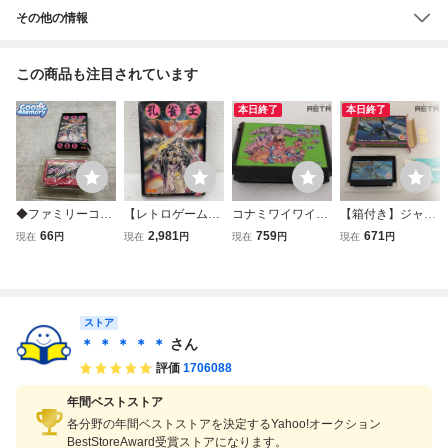
その他の情報
この商品も注目されています
本日終了
本日終了
◆ファミリーコン
【レトロゲーム】
コナミワイワイワ
【箱付き】ジャイ
ピューター/ファミ
【FC】孔雀王 箱
ールド ファミコン
ロダイン ファミコ
66
2,981
759
671
現在
円
現在
円
現在
円
現在
円
コン/FC 孔雀王 ソ
説付 ニンテンドー
FC
ン FC
フト
任天堂 Nintendo
ソフト 0724
ストア
＊ ＊ ＊ ＊ ＊
さん
評価
1706088
年間ベストストア
各分野の年間ベストストアを決定するYahoo!オークション
BestStoreAward受賞ストアになります。