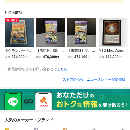
注目の商品
本日終了
ポケモンカードe
【未開封】闇、そ
【未開封】闇、そ
MTG Mox Diamon
拡張パック 第3
してひかりへ… 1
してひかりへ… 1
d アーティファク
374,800
476,300
474,100
112,200
現在
円
現在
円
現在
円
現在
円
弾 海からの風
パック ポケモンカ
パック ポケモンカ
ト 英語版 欠け
未開封
ードneo ③
ードneo ①
あり
※商品削除などのお問い合わせは
こちら
ストアの情報
ニュースレター配信登録
人気のメーカー・ブランド
1
2
3
4
5