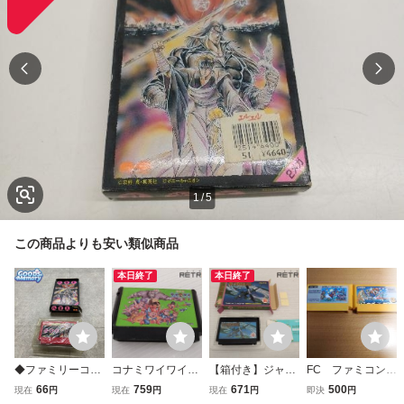
1
/
5
この商品よりも安い類似商品
本日終了
本日終了
◆ファミリーコン
コナミワイワイワ
【箱付き】ジャイ
FC ファミコン
ピューター/ファミ
ールド ファミコン
ロダイン ファミコ
スーパーマリオブ
66
759
671
500
現在
円
現在
円
現在
円
即決
円
コン/FC 孔雀王 ソ
FC
ン FC
ラザーズ・３ km